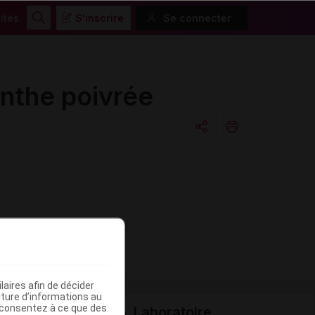
ités
S'inscrire
Se connecter
Rechercher
the poivrée
Copier l'url
Email
aires afin de décider
iture d’informations au
s consentez à ce que des
Laboratoire