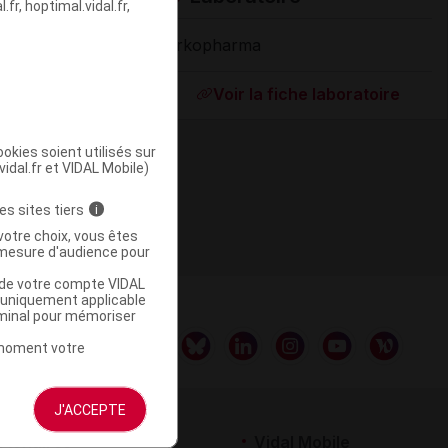
fr, hoptimal.vidal.fr,
Arkopharma
Supprimé
Voir la fiche laboratoire
okies soient utilisés sur
vidal.fr et VIDAL Mobile)
es sites tiers
i
votre choix, vous êtes
mesure d'audience pour
u de votre compte VIDAL
a uniquement applicable
rminal pour mémoriser
t moment votre
J'ACCEPTE
rtenaires
Vidal Mobile