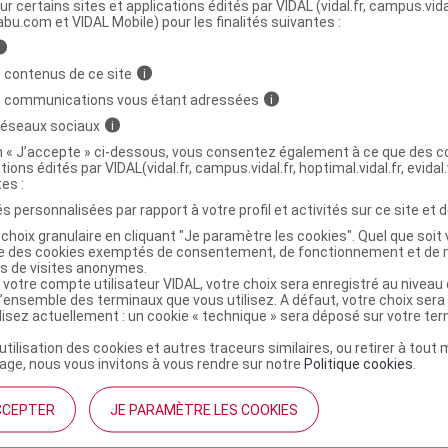
ministratives
ur certains sites et applications édités par VIDAL (vidal.fr, campus.vidal.
abu.com et VIDAL Mobile) pour les finalités suivantes :
i
 NO REFLUX NR Cpr à croquer menthe poivrée
 contenus de ce site
i
s communications vous étant adressées
i
 réseaux sociaux
i
on « J’accepte » ci-dessous, vous consentez également à ce que des co
3578835502794
tions édités par VIDAL(vidal.fr, campus.vidal.fr, hoptimal.vidal.fr, evidal.
r
Arkopharma
tes :
NR
s personnalisées par rapport à votre profil et activités sur ce site et d
choix granulaire en cliquant "Je paramètre les cookies". Quel que soit 
ise des cookies exemptés de consentement, de fonctionnement et de 
es de visites anonymes.
 votre compte utilisateur VIDAL, votre choix sera enregistré au nivea
l’ensemble des terminaux que vous utilisez. A défaut, votre choix ser
ilisez actuellement : un cookie « technique » sera déposé sur votre te
’utilisation des cookies et autres traceurs similaires, ou retirer à tou
ge, nous vous invitons à vous rendre sur notre
Politique cookies
.
CCEPTER
JE PARAMÈTRE LES COOKIES
institutionnel
Espace pa