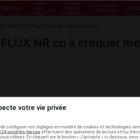
Santé
Prise en
Formations
Maladies
des
charge
Actual
médicales
patients
médicale
O REFLUX NR cp à croquer menthe poivrée
LUX NR cp à croquer men
pecte votre vie privée
e configurer vos réglages en matière de cookies et technologies simil
124 sociétés tierces
effectuent des opérations de lecture et/ou d’écr
ous utilisez. En cliquant sur le bouton « J’accepte » ci-dessous, vou