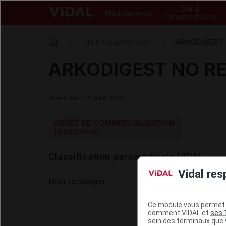
DM &
Médicaments
Parapharmacie
ARKODIGEST N
DM & Parapharmacie
ARKODIGEST NO REF
Mise à jour : 23 juillet 2026
ARRÊT DE COMMERCIALISATION
(01/01/2025)
Classification paramédicale VIDAL
Vidal res
Non renseigné
Ce module vous permet d
comment VIDAL et
ses 
sein des terminaux que v