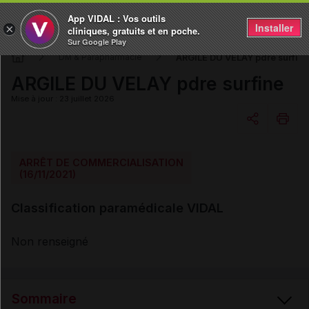
App VIDAL : Vos outils
Installer
×
cliniques, gratuits et en poche.
Sur Google Play
ARGILE DU VELAY pdre surfine
DM & Parapharmacie
ARGILE DU VELAY pdre surfine
Mise à jour : 23 juillet 2026
Copier l'url
ARRÊT DE COMMERCIALISATION
(16/11/2021)
Email
Classification paramédicale VIDAL
Non renseigné
Sommaire