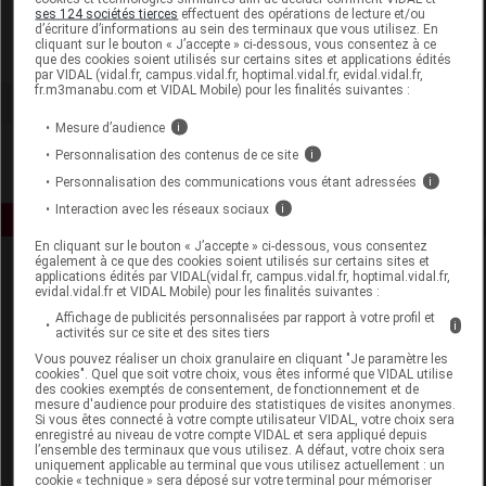
Beliflor
ses 124 sociétés tierces
effectuent des opérations de lecture et/ou
d’écriture d’informations au sein des terminaux que vous utilisez. En
cliquant sur le bouton « J’accepte » ci-dessous, vous consentez à ce
Voir la fiche laboratoire
que des cookies soient utilisés sur certains sites et applications édités
par VIDAL (vidal.fr, campus.vidal.fr, hoptimal.vidal.fr, evidal.vidal.fr,
fr.m3manabu.com et VIDAL Mobile) pour les finalités suivantes :
Mesure d’audience
i
Personnalisation des contenus de ce site
i
Personnalisation des communications vous étant adressées
i
Interaction avec les réseaux sociaux
i
En cliquant sur le bouton « J’accepte » ci-dessous, vous consentez
également à ce que des cookies soient utilisés sur certains sites et
applications édités par VIDAL(vidal.fr, campus.vidal.fr, hoptimal.vidal.fr,
evidal.vidal.fr et VIDAL Mobile) pour les finalités suivantes :
Affichage de publicités personnalisées par rapport à votre profil et
i
activités sur ce site et des sites tiers
Vous pouvez réaliser un choix granulaire en cliquant "Je paramètre les
cookies". Quel que soit votre choix, vous êtes informé que VIDAL utilise
Espace produit
des cookies exemptés de consentement, de fonctionnement et de
mesure d'audience pour produire des statistiques de visites anonymes.
Boutique
Si vous êtes connecté à votre compte utilisateur VIDAL, votre choix sera
enregistré au niveau de votre compte VIDAL et sera appliqué depuis
VIDAL Expert
l’ensemble des terminaux que vous utilisez. A défaut, votre choix sera
VIDAL Hoptimal
uniquement applicable au terminal que vous utilisez actuellement : un
cookie « technique » sera déposé sur votre terminal pour mémoriser
eVIDAL