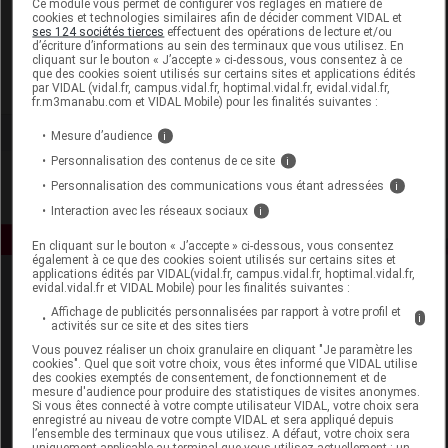
Ce module vous permet de configurer vos réglages en matière de
cookies et technologies similaires afin de décider comment VIDAL et
ses 124 sociétés tierces
effectuent des opérations de lecture et/ou
Argile du Velay
d’écriture d’informations au sein des terminaux que vous utilisez. En
cliquant sur le bouton « J’accepte » ci-dessous, vous consentez à ce
que des cookies soient utilisés sur certains sites et applications édités
Voir la fiche laboratoire
par VIDAL (vidal.fr, campus.vidal.fr, hoptimal.vidal.fr, evidal.vidal.fr,
fr.m3manabu.com et VIDAL Mobile) pour les finalités suivantes :
Mesure d’audience
i
Personnalisation des contenus de ce site
i
Personnalisation des communications vous étant adressées
i
Interaction avec les réseaux sociaux
i
En cliquant sur le bouton « J’accepte » ci-dessous, vous consentez
également à ce que des cookies soient utilisés sur certains sites et
applications édités par VIDAL(vidal.fr, campus.vidal.fr, hoptimal.vidal.fr,
evidal.vidal.fr et VIDAL Mobile) pour les finalités suivantes :
Affichage de publicités personnalisées par rapport à votre profil et
i
activités sur ce site et des sites tiers
Vous pouvez réaliser un choix granulaire en cliquant "Je paramètre les
cookies". Quel que soit votre choix, vous êtes informé que VIDAL utilise
des cookies exemptés de consentement, de fonctionnement et de
Espace produit
mesure d'audience pour produire des statistiques de visites anonymes.
Si vous êtes connecté à votre compte utilisateur VIDAL, votre choix sera
enregistré au niveau de votre compte VIDAL et sera appliqué depuis
Boutique
l’ensemble des terminaux que vous utilisez. A défaut, votre choix sera
VIDAL Expert
uniquement applicable au terminal que vous utilisez actuellement : un