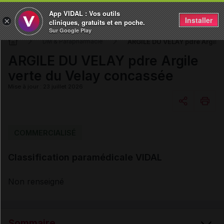
App VIDAL : Vos outils
Installer
×
cliniques, gratuits et en poche.
Sur Google Play
ARGILE DU VELAY pdre Argile 
DM & Parapharmacie
ARGILE DU VELAY pdre Argile
verte du Velay concassée
Mise à jour : 23 juillet 2026
Copier l'url
COMMERCIALISÉ
Classification paramédicale VIDAL
Email
Non renseigné
Sommaire