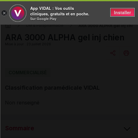
App VIDAL : Vos outils
Installer
×
cliniques, gratuits et en poche.
Sur Google Play
ARA 3000 ALPHA gel inj chien
DM & Parapharmacie
ARA 3000 ALPHA gel inj chien
Mise à jour : 23 juillet 2026
Copier l'url
COMMERCIALISÉ
Classification paramédicale VIDAL
Email
Non renseigné
Sommaire