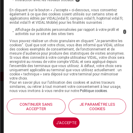
Laboratoire
En cliquant sur le bouton « J’accepte » ci-dessous, vous consentez
également à ce que des cookies soient utilisés sur certains sites et
Sexmoor
applications édités par VIDAL(vidal.fr, campus.vidal.fr, hoptimal.vidal.fr,
evidal.vidal.fr et VIDAL Mobile) pour les finalités suivantes :
Affichage de publicités personnalisées par rapport à votre profil et
Voir la fiche laboratoire
i
activités sur ce site et des sites tiers
Vous pouvez réaliser un choix granulaire en cliquant "Je paramètre les
cookies". Quel que soit votre choix, vous êtes informé que VIDAL utilise
des cookies exemptés de consentement, de fonctionnement et de
mesure d'audience pour produire des statistiques de visites anonymes.
Si vous êtes connecté à votre compte utilisateur VIDAL, votre choix sera
enregistré au niveau de votre compte VIDAL et sera appliqué depuis
l’ensemble des terminaux que vous utilisez. A défaut, votre choix sera
uniquement applicable au terminal que vous utilisez actuellement : un
cookie « technique » sera déposé sur votre terminal pour mémoriser
votre choix.
Pour en savoir plus sur l’utilisation des cookies et autres traceurs
similaires, ou retirer à tout moment votre consentement à leur usage,
nous vous invitons à vous rendre sur notre
Politique cookies
.
CONTINUER SANS
JE PARAMÈTRE LES
ACCEPTER
COOKIES
Espace produit
J'ACCEPTE
Boutique