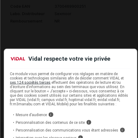
Code EAN
3700469900251
Labo. Distributeur
Sexmoor
Remboursement
NR
ARA 3000 ALPHA Gel inj chien 6Ser/5ml
Vidal respecte votre vie privée
Commercialisé
Ce module vous permet de configurer vos réglages en matière de
cookies et technologies similaires afin de décider comment VIDAL et
ses 124 sociétés tierces
effectuent des opérations de lecture et/ou
Code EAN
3700469900275
d’écriture d’informations au sein des terminaux que vous utilisez. En
cliquant sur le bouton « J’accepte » ci-dessous, vous consentez à ce
Labo. Distributeur
Sexmoor
que des cookies soient utilisés sur certains sites et applications édités
par VIDAL (vidal.fr, campus.vidal.fr, hoptimal.vidal.fr, evidal.vidal.fr,
Remboursement
NR
fr.m3manabu.com et VIDAL Mobile) pour les finalités suivantes :
Mesure d’audience
i
Personnalisation des contenus de ce site
i
Personnalisation des communications vous étant adressées
i
Interaction avec les réseaux sociaux
i