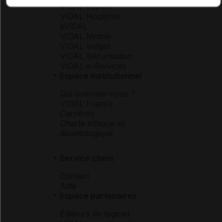
VIDAL Expert
VIDAL Hoptimal
eVIDAL
VIDAL Mobile
VIDAL widget
VIDAL Sécurisation
VIDAL e-Services
Espace institutionnel
Qui sommes-nous ?
VIDAL France
Carrières
Charte éthique et
déontologique
Service client
Contact
Aide
Espace partenaires
Éditeurs de logiciel