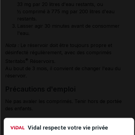
33 mg par 20 litres d'eau restants, ou
½ comprimé à 775 mg par 200 litres d'eau
restants.
Laisser agir 30 minutes avant de consommer
l'eau.
Nota :
Le réservoir doit être toujours propre et
désinfecté régulièrement, avec des comprimés
®
Steritabs
Réservoirs.
Au bout de 3 mois, il convient de changer l'eau du
réservoir.
précautions d'emploi
Ne pas avaler les comprimés. Tenir hors de portée
des enfants.
renseignements administratifs
Vidal respecte votre vie privée
Aquatabs 10 litres - Autorisation :
accord du Conseil