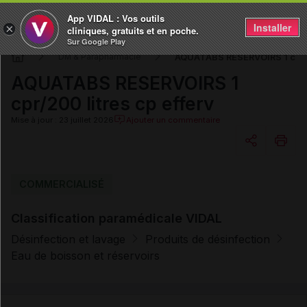
App VIDAL : Vos outils
Installer
×
cliniques, gratuits et en poche.
Sur Google Play
AQUATABS RESERVOIRS 1 cpr/20
DM & Parapharmacie
AQUATABS RESERVOIRS 1
cpr/200 litres cp efferv
Mise à jour : 23 juillet 2026
Ajouter un commentaire
Copier l'url
COMMERCIALISÉ
Classification paramédicale VIDAL
Email
Désinfection et lavage
Produits de désinfection
Eau de boisson et réservoirs