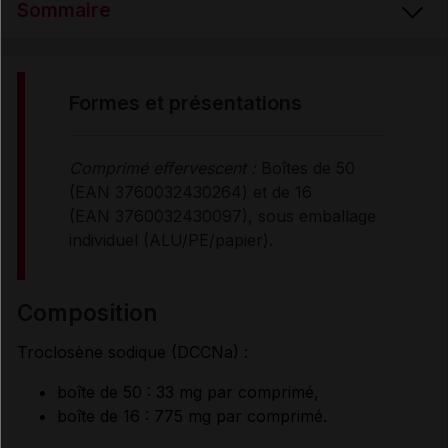
Sommaire
FORMES et PRÉSENTATIONS
formes et présentations
COMPOSITION
Comprimé effervescent :
Boîtes de 50
(EAN 3760032430264) et de 16
PROPRIÉTÉS
(EAN 3760032430097), sous emballage
individuel (ALU/PE/papier).
UTILISATION
composition
MODE D'EMPLOI
Troclosène sodique (DCCNa) :
boîte de 50 : 33 mg par comprimé,
PRÉCAUTIONS D'EMPLOI
boîte de 16 : 775 mg par comprimé.