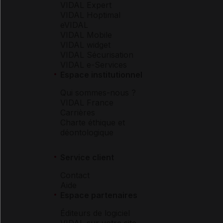
VIDAL Expert
VIDAL Hoptimal
eVIDAL
VIDAL Mobile
VIDAL widget
VIDAL Sécurisation
VIDAL e-Services
Espace institutionnel
Qui sommes-nous ?
VIDAL France
Carrières
Charte éthique et
déontologique
Service client
Contact
Aide
Espace partenaires
Éditeurs de logiciel
VIDAL sur votre site