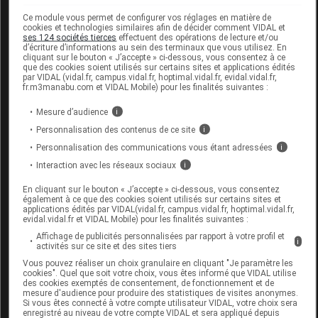
supérieur d'hygiène publique de France du
Ce module vous permet de configurer vos réglages en matière de
cookies et technologies similaires afin de décider comment VIDAL et
17 octobre 2001. Dossier 010014.
ses 124 sociétés tierces
effectuent des opérations de lecture et/ou
d’écriture d’informations au sein des terminaux que vous utilisez. En
cliquant sur le bouton « J’accepte » ci-dessous, vous consentez à ce
Données administratives
que des cookies soient utilisés sur certains sites et applications édités
par VIDAL (vidal.fr, campus.vidal.fr, hoptimal.vidal.fr, evidal.vidal.fr,
fr.m3manabu.com et VIDAL Mobile) pour les finalités suivantes :
Mesure d’audience
i
AQUATABS RESERVOIRS 1 cpr/200 litres
Personnalisation des contenus de ce site
i
Cpr eff B/16
Personnalisation des communications vous étant adressées
i
Commercialisé
Interaction avec les réseaux sociaux
i
En cliquant sur le bouton « J’accepte » ci-dessous, vous consentez
également à ce que des cookies soient utilisés sur certains sites et
Code EAN
3760032430097
applications édités par VIDAL(vidal.fr, campus.vidal.fr, hoptimal.vidal.fr,
evidal.vidal.fr et VIDAL Mobile) pour les finalités suivantes :
Labo. Distributeur
Sovedis
Affichage de publicités personnalisées par rapport à votre profil et
Remboursement
NR
i
activités sur ce site et des sites tiers
Vous pouvez réaliser un choix granulaire en cliquant "Je paramètre les
cookies". Quel que soit votre choix, vous êtes informé que VIDAL utilise
des cookies exemptés de consentement, de fonctionnement et de
mesure d'audience pour produire des statistiques de visites anonymes.
Si vous êtes connecté à votre compte utilisateur VIDAL, votre choix sera
enregistré au niveau de votre compte VIDAL et sera appliqué depuis