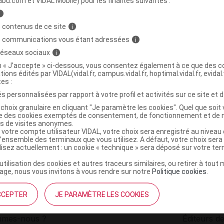
abu.com et VIDAL Mobile) pour les finalités suivantes :
i
Dentifrice extra menthe bio T/75ml
C
 contenus de ce site
i
s communications vous étant adressées
i
 réseaux sociaux
i
3760177503373
on « J’accepte » ci-dessous, vous consentez également à ce que des co
r
Abiocom
tions édités par VIDAL(vidal.fr, campus.vidal.fr, hoptimal.vidal.fr, evidal.
NR
tes :
s personnalisées par rapport à votre profil et activités sur ce site et d
choix granulaire en cliquant "Je paramètre les cookies". Quel que soit 
ise des cookies exemptés de consentement, de fonctionnement et de 
es de visites anonymes.
 votre compte utilisateur VIDAL, votre choix sera enregistré au nivea
l’ensemble des terminaux que vous utilisez. A défaut, votre choix ser
ilisez actuellement : un cookie « technique » sera déposé sur votre te
’utilisation des cookies et autres traceurs similaires, ou retirer à tou
ge, nous vous invitons à vous rendre sur notre
Politique cookies
.
CCEPTER
JE PARAMÈTRE LES COOKIES
institutionnel
Espace pa
mmes-nous ?
Éditeurs de