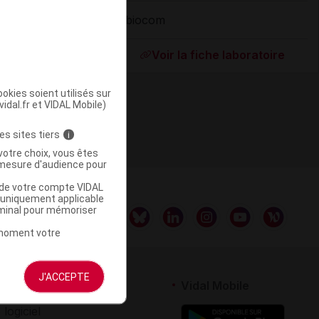
Abiocom
ommercialisé
Voir la fiche laboratoire
okies soient utilisés sur
vidal.fr et VIDAL Mobile)
es sites tiers
i
votre choix, vous êtes
mesure d'audience pour
u de votre compte VIDAL
a uniquement applicable
rminal pour mémoriser
t moment votre
J'ACCEPTE
rtenaires
Vidal Mobile
 logiciel