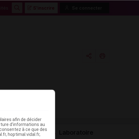
ités
S'inscrire
Se connecter
Rechercher
Copier l'url
Email
aires afin de décider
iture d’informations au
s consentez à ce que des
Laboratoire
fr, hoptimal.vidal.fr,