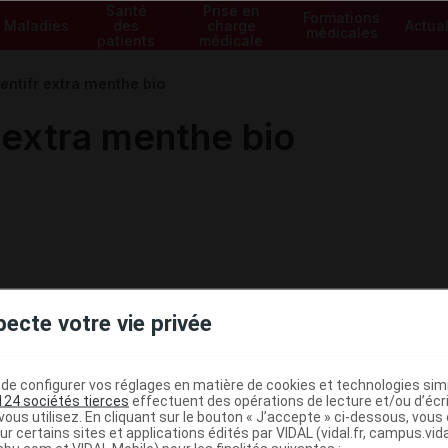
Santé
Prise en
Formations
Maladies
des
charge
Actual
médicales
patients
médicale
ntifr extra menthe bio
extra menthe bio
pecte votre vie privée
e configurer vos réglages en matière de cookies et technologies simil
124 sociétés tierces
effectuent des opérations de lecture et/ou d’écr
ous utilisez. En cliquant sur le bouton « J’accepte » ci-dessous, vou
ministratives
ur certains sites et applications édités par VIDAL (vidal.fr, campus.vidal.