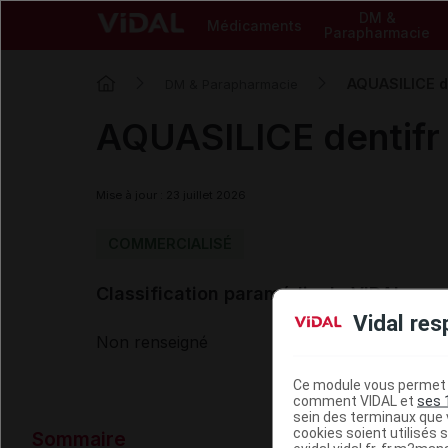
DM &
Médicaments
Parapharmacie
AQUASILICE de
DM & Parapharmacie
AQUASILICE dentifr 
Mise à jour : 23 juillet 2026
COMMERCIALISÉ
Classification paramédicale VIDAL
Vidal res
Non renseigné
Ce module vous permet d
comment VIDAL et
ses 
sein des terminaux que v
Données ad
cookies soient utilisés s
Sommaire