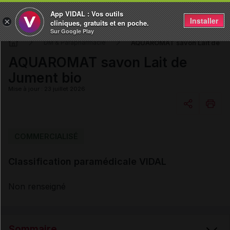
App VIDAL : Vos outils
Installer
×
cliniques, gratuits et en poche.
Sur Google Play
AQUAROMAT savon Lait de Ju
DM & Parapharmacie
AQUAROMAT savon Lait de
Jument bio
Mise à jour : 23 juillet 2026
Copier l'url
COMMERCIALISÉ
Classification paramédicale VIDAL
Email
Non renseigné
Sommaire