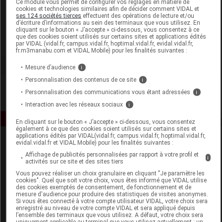
Ce module vous permet de configurer vos réglages en matière de
cookies et technologies similaires afin de décider comment VIDAL et
ses 124 sociétés tierces
effectuent des opérations de lecture et/ou
Aquaromat
d’écriture d’informations au sein des terminaux que vous utilisez. En
cliquant sur le bouton « J’accepte » ci-dessous, vous consentez à ce
que des cookies soient utilisés sur certains sites et applications édités
Voir la fiche laboratoire
par VIDAL (vidal.fr, campus.vidal.fr, hoptimal.vidal.fr, evidal.vidal.fr,
fr.m3manabu.com et VIDAL Mobile) pour les finalités suivantes :
Mesure d’audience
i
Personnalisation des contenus de ce site
i
Personnalisation des communications vous étant adressées
i
Interaction avec les réseaux sociaux
i
En cliquant sur le bouton « J’accepte » ci-dessous, vous consentez
également à ce que des cookies soient utilisés sur certains sites et
applications édités par VIDAL(vidal.fr, campus.vidal.fr, hoptimal.vidal.fr,
evidal.vidal.fr et VIDAL Mobile) pour les finalités suivantes :
Affichage de publicités personnalisées par rapport à votre profil et
i
activités sur ce site et des sites tiers
Vous pouvez réaliser un choix granulaire en cliquant "Je paramètre les
cookies". Quel que soit votre choix, vous êtes informé que VIDAL utilise
des cookies exemptés de consentement, de fonctionnement et de
Espace produit
mesure d'audience pour produire des statistiques de visites anonymes.
Si vous êtes connecté à votre compte utilisateur VIDAL, votre choix sera
enregistré au niveau de votre compte VIDAL et sera appliqué depuis
Boutique
l’ensemble des terminaux que vous utilisez. A défaut, votre choix sera
VIDAL Expert
uniquement applicable au terminal que vous utilisez actuellement : un