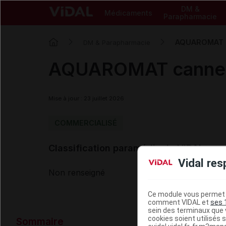
DM &
Médicaments
Parapharmacie
AQUAROMAT ca
DM & Parapharmacie
AQUAROMAT canne si
Mise à jour : 23 juillet 2026
COMMERCIALISÉ
Classification paramédicale VIDAL
Vidal res
Non renseigné
Ce module vous permet d
comment VIDAL et
ses 
sein des terminaux que v
Données ad
cookies soient utilisés s
Sommaire