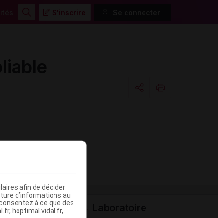
ités
S'inscrire
Se connecter
Rechercher
liable
Copier l'url
Email
aires afin de décider
iture d’informations au
s consentez à ce que des
Laboratoire
fr, hoptimal.vidal.fr,