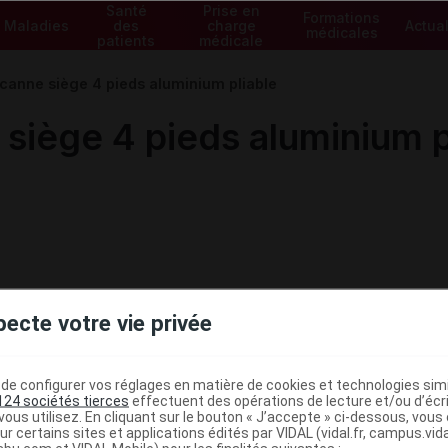
Santé
Prise en
Formations
Maladies
des
charge
Actual
médicales
patients
médicale
nne siège 4 pieds aluminium pliable
ège 4 pieds aluminium p
pecte votre vie privée
e configurer vos réglages en matière de cookies et technologies simil
124 sociétés tierces
effectuent des opérations de lecture et/ou d’écr
ous utilisez. En cliquant sur le bouton « J’accepte » ci-dessous, vou
ministratives
ur certains sites et applications édités par VIDAL (vidal.fr, campus.vidal.