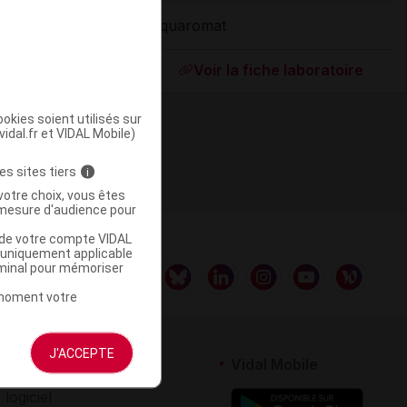
Aquaromat
ommercialisé
Voir la fiche laboratoire
okies soient utilisés sur
vidal.fr et VIDAL Mobile)
es sites tiers
i
votre choix, vous êtes
mesure d'audience pour
u de votre compte VIDAL
a uniquement applicable
rminal pour mémoriser
t moment votre
J'ACCEPTE
rtenaires
Vidal Mobile
 logiciel