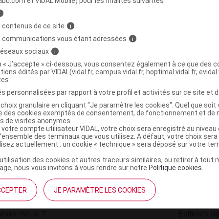
abu.com et VIDAL Mobile) pour les finalités suivantes :
i
anne siège 4 pieds aluminium pliable
C
 contenus de ce site
i
s communications vous étant adressées
i
 réseaux sociaux
i
3760235950668
on « J’accepte » ci-dessous, vous consentez également à ce que des co
r
Aquaromat
tions édités par VIDAL(vidal.fr, campus.vidal.fr, hoptimal.vidal.fr, evidal.
NR
tes :
s personnalisées par rapport à votre profil et activités sur ce site et d
choix granulaire en cliquant "Je paramètre les cookies". Quel que soit 
ise des cookies exemptés de consentement, de fonctionnement et de 
es de visites anonymes.
 votre compte utilisateur VIDAL, votre choix sera enregistré au nivea
l’ensemble des terminaux que vous utilisez. A défaut, votre choix ser
ilisez actuellement : un cookie « technique » sera déposé sur votre te
’utilisation des cookies et autres traceurs similaires, ou retirer à tou
ge, nous vous invitons à vous rendre sur notre
Politique cookies
.
CCEPTER
JE PARAMÈTRE LES COOKIES
institutionnel
Espace pa
mmes-nous ?
Éditeurs de