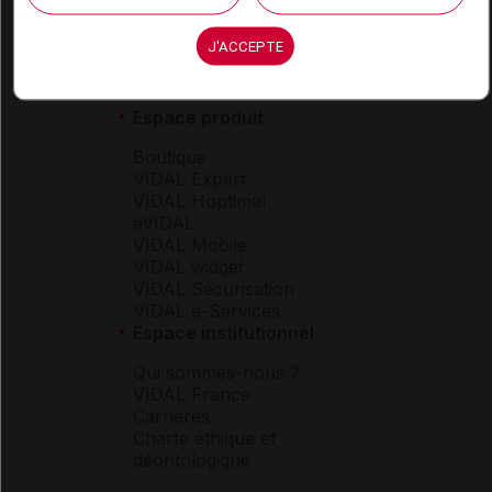
J'ACCEPTE
Espace produit
Boutique
VIDAL Expert
VIDAL Hoptimal
eVIDAL
VIDAL Mobile
VIDAL widget
VIDAL Sécurisation
VIDAL e-Services
Espace institutionnel
Qui sommes-nous ?
VIDAL France
Carrières
Charte éthique et
déontologique