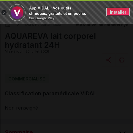
App VIDAL : Vos outils
Installer
×
cliniques, gratuits et en poche.
Sur Google Play
AQUAREVA lait corporel hydra
DM & Parapharmacie
AQUAREVA lait corporel
hydratant 24H
Mise à jour : 23 juillet 2026
Copier l'url
COMMERCIALISÉ
Classification paramédicale VIDAL
Email
Non renseigné
Sommaire