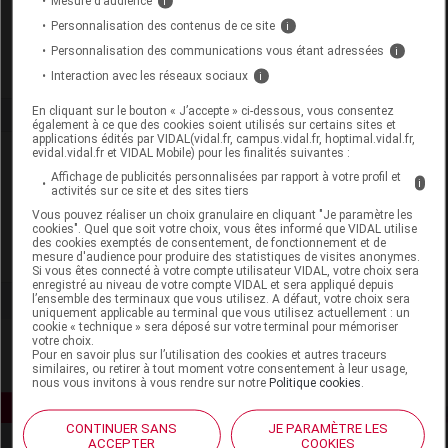
Mesure d’audience
i
Labo. Distributeur
Noreva Pharma
Personnalisation des contenus de ce site
i
Remboursement
NR
Personnalisation des communications vous étant adressées
i
Interaction avec les réseaux sociaux
i
En cliquant sur le bouton « J’accepte » ci-dessous, vous consentez
également à ce que des cookies soient utilisés sur certains sites et
applications édités par VIDAL(vidal.fr, campus.vidal.fr, hoptimal.vidal.fr,
evidal.vidal.fr et VIDAL Mobile) pour les finalités suivantes :
Laboratoire
Affichage de publicités personnalisées par rapport à votre profil et
i
activités sur ce site et des sites tiers
Noreva Laboratoire Dermatologique
Vous pouvez réaliser un choix granulaire en cliquant "Je paramètre les
cookies". Quel que soit votre choix, vous êtes informé que VIDAL utilise
des cookies exemptés de consentement, de fonctionnement et de
Voir la fiche laboratoire
mesure d'audience pour produire des statistiques de visites anonymes.
Si vous êtes connecté à votre compte utilisateur VIDAL, votre choix sera
enregistré au niveau de votre compte VIDAL et sera appliqué depuis
l’ensemble des terminaux que vous utilisez. A défaut, votre choix sera
uniquement applicable au terminal que vous utilisez actuellement : un
cookie « technique » sera déposé sur votre terminal pour mémoriser
votre choix.
Pour en savoir plus sur l’utilisation des cookies et autres traceurs
similaires, ou retirer à tout moment votre consentement à leur usage,
nous vous invitons à vous rendre sur notre
Politique cookies
.
CONTINUER SANS
JE PARAMÈTRE LES
ACCEPTER
COOKIES