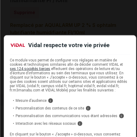
humidifiante Fl /10ml
Supprimé
Remplacé par AQUALARM UP 2 % S ophtalm
lubrifiante humidifiante Fl/10ml
Vidal respecte votre vie privée
Code ACL
4780868
Code 13
3401047808685
Code EAN
4029835000012
Ce module vous permet de configurer vos réglages en matière de
cookies et technologies similaires afin de décider comment VIDAL et
Labo. Distributeur
Chauvin Bausch & Lomb
ses 124 sociétés tierces
effectuent des opérations de lecture et/ou
d’écriture d’informations au sein des terminaux que vous utilisez. En
Remboursement
NR
cliquant sur le bouton « J’accepte » ci-dessous, vous consentez à ce
que des cookies soient utilisés sur certains sites et applications édités
par VIDAL (vidal.fr, campus.vidal.fr, hoptimal.vidal.fr, evidal.vidal.fr,
fr.m3manabu.com et VIDAL Mobile) pour les finalités suivantes :
Mesure d’audience
i
Personnalisation des contenus de ce site
i
Laboratoire
Personnalisation des communications vous étant adressées
i
Interaction avec les réseaux sociaux
i
Chauvin Bausch & Lomb
En cliquant sur le bouton « J’accepte » ci-dessous, vous consentez