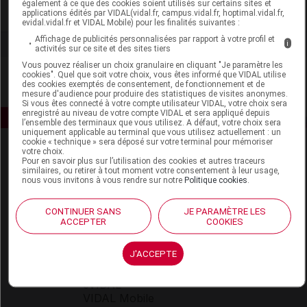
également à ce que des cookies soient utilisés sur certains sites et
Voir la fiche laboratoire
applications édités par VIDAL(vidal.fr, campus.vidal.fr, hoptimal.vidal.fr,
evidal.vidal.fr et VIDAL Mobile) pour les finalités suivantes :
Affichage de publicités personnalisées par rapport à votre profil et
i
activités sur ce site et des sites tiers
Vous pouvez réaliser un choix granulaire en cliquant "Je paramètre les
cookies". Quel que soit votre choix, vous êtes informé que VIDAL utilise
des cookies exemptés de consentement, de fonctionnement et de
mesure d'audience pour produire des statistiques de visites anonymes.
Si vous êtes connecté à votre compte utilisateur VIDAL, votre choix sera
enregistré au niveau de votre compte VIDAL et sera appliqué depuis
l’ensemble des terminaux que vous utilisez. A défaut, votre choix sera
uniquement applicable au terminal que vous utilisez actuellement : un
cookie « technique » sera déposé sur votre terminal pour mémoriser
votre choix.
Pour en savoir plus sur l’utilisation des cookies et autres traceurs
similaires, ou retirer à tout moment votre consentement à leur usage,
nous vous invitons à vous rendre sur notre
Politique cookies
.
CONTINUER SANS
JE PARAMÈTRE LES
Espace produit
ACCEPTER
COOKIES
Boutique
J'ACCEPTE
VIDAL Expert
VIDAL Hoptimal
eVIDAL
VIDAL Mobile