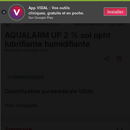
App VIDAL : Vos outils
Installer
×
cliniques, gratuits et en poche.
Sur Google Play
AQUALARM UP 2 % sol opht lub
DM & Parapharmacie
AQUALARM UP 2 % sol opht
lubrifiante humidifiante
Mise à jour : 23 juillet 2026
Copier l'url
COMMERCIALISÉ
Classification paramédicale VIDAL
Email
Non renseigné
Sommaire