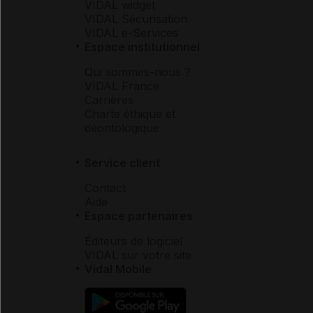
VIDAL widget
VIDAL Sécurisation
VIDAL e-Services
Espace institutionnel
Qui sommes-nous ?
VIDAL France
Carrières
Charte éthique et
déontologique
Service client
Contact
Aide
Espace partenaires
Éditeurs de logiciel
VIDAL sur votre site
Vidal Mobile