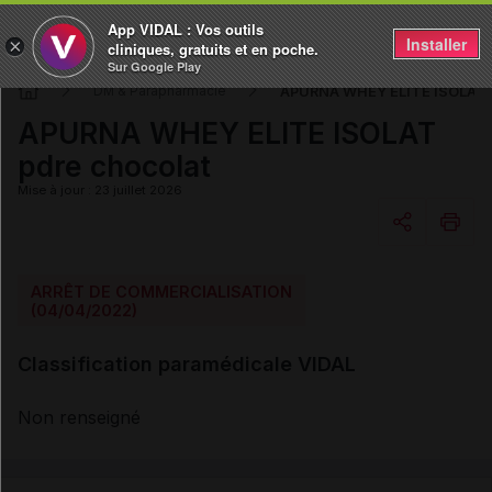
App VIDAL : Vos outils
Installer
×
cliniques, gratuits et en poche.
Sur Google Play
APURNA WHEY ELITE ISOLAT p
DM & Parapharmacie
APURNA WHEY ELITE ISOLAT
pdre chocolat
Mise à jour : 23 juillet 2026
Copier l'url
ARRÊT DE COMMERCIALISATION
(04/04/2022)
Email
Classification paramédicale VIDAL
Non renseigné