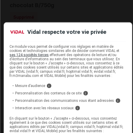
chocolat B/750g
Supprimé
Vidal respecte votre vie privée
Code EAN
3288111156367
Labo. Distributeur
Lactalis Nutrition Diététique
Ce module vous permet de configurer vos réglages en matière de
Remboursement
NR
cookies et technologies similaires afin de décider comment VIDAL et
ses 124 sociétés tierces
effectuent des opérations de lecture et/ou
d’écriture d’informations au sein des terminaux que vous utilisez. En
cliquant sur le bouton « J’accepte » ci-dessous, vous consentez à ce
que des cookies soient utilisés sur certains sites et applications édités
par VIDAL (vidal.fr, campus.vidal.fr, hoptimal.vidal.fr, evidal.vidal.fr,
fr.m3manabu.com et VIDAL Mobile) pour les finalités suivantes :
Laboratoire
Mesure d’audience
i
Personnalisation des contenus de ce site
i
Lactalis Nutrition Diététique
Personnalisation des communications vous étant adressées
i
Interaction avec les réseaux sociaux
i
Voir la fiche laboratoire
En cliquant sur le bouton « J’accepte » ci-dessous, vous consentez
également à ce que des cookies soient utilisés sur certains sites et
applications édités par VIDAL(vidal.fr, campus.vidal.fr, hoptimal.vidal.fr,
evidal.vidal.fr et VIDAL Mobile) pour les finalités suivantes :