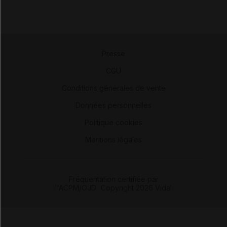
Presse
-
CGU
-
Conditions générales de vente
-
Données personnelles
-
Politique cookies
-
Mentions légales
Fréquentation certifiée par
l'ACPM/OJD
|
Copyright 2026 Vidal