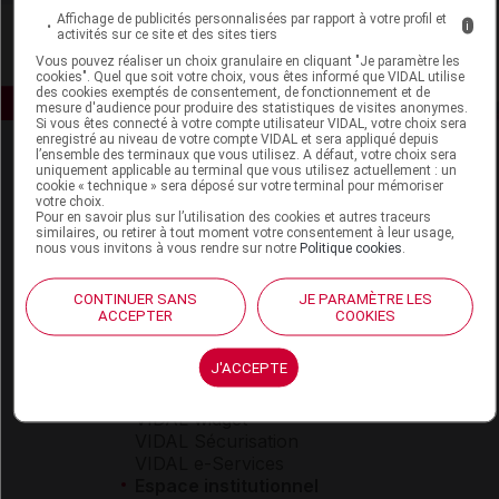
Affichage de publicités personnalisées par rapport à votre profil et
i
activités sur ce site et des sites tiers
Vous pouvez réaliser un choix granulaire en cliquant "Je paramètre les
cookies". Quel que soit votre choix, vous êtes informé que VIDAL utilise
des cookies exemptés de consentement, de fonctionnement et de
mesure d'audience pour produire des statistiques de visites anonymes.
Si vous êtes connecté à votre compte utilisateur VIDAL, votre choix sera
enregistré au niveau de votre compte VIDAL et sera appliqué depuis
l’ensemble des terminaux que vous utilisez. A défaut, votre choix sera
uniquement applicable au terminal que vous utilisez actuellement : un
cookie « technique » sera déposé sur votre terminal pour mémoriser
votre choix.
Pour en savoir plus sur l’utilisation des cookies et autres traceurs
similaires, ou retirer à tout moment votre consentement à leur usage,
nous vous invitons à vous rendre sur notre
Politique cookies
.
Espace produit
CONTINUER SANS
JE PARAMÈTRE LES
Boutique
ACCEPTER
COOKIES
VIDAL Expert
VIDAL Hoptimal
J'ACCEPTE
eVIDAL
VIDAL Mobile
VIDAL widget
VIDAL Sécurisation
VIDAL e-Services
Espace institutionnel