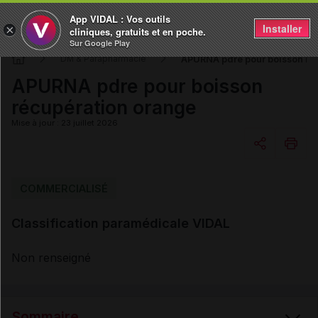
App VIDAL : Vos outils
Installer
×
cliniques, gratuits et en poche.
Sur Google Play
APURNA pdre pour boisson ré
DM & Parapharmacie
APURNA pdre pour boisson
récupération orange
Mise à jour : 23 juillet 2026
Copier l'url
COMMERCIALISÉ
Classification paramédicale VIDAL
Email
Non renseigné
Sommaire