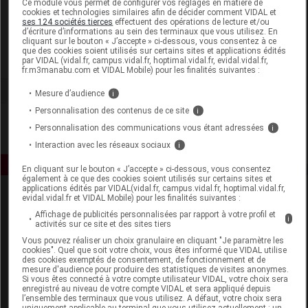
Ce module vous permet de configurer vos réglages en matière de
cookies et technologies similaires afin de décider comment VIDAL et
ses 124 sociétés tierces
effectuent des opérations de lecture et/ou
Lactalis Nutrition Diététique
d’écriture d’informations au sein des terminaux que vous utilisez. En
cliquant sur le bouton « J’accepte » ci-dessous, vous consentez à ce
que des cookies soient utilisés sur certains sites et applications édités
Voir la fiche laboratoire
par VIDAL (vidal.fr, campus.vidal.fr, hoptimal.vidal.fr, evidal.vidal.fr,
fr.m3manabu.com et VIDAL Mobile) pour les finalités suivantes :
Mesure d’audience
i
Personnalisation des contenus de ce site
i
Personnalisation des communications vous étant adressées
i
Interaction avec les réseaux sociaux
i
En cliquant sur le bouton « J’accepte » ci-dessous, vous consentez
également à ce que des cookies soient utilisés sur certains sites et
applications édités par VIDAL(vidal.fr, campus.vidal.fr, hoptimal.vidal.fr,
evidal.vidal.fr et VIDAL Mobile) pour les finalités suivantes :
Affichage de publicités personnalisées par rapport à votre profil et
i
activités sur ce site et des sites tiers
Vous pouvez réaliser un choix granulaire en cliquant "Je paramètre les
cookies". Quel que soit votre choix, vous êtes informé que VIDAL utilise
des cookies exemptés de consentement, de fonctionnement et de
Espace produit
mesure d'audience pour produire des statistiques de visites anonymes.
Si vous êtes connecté à votre compte utilisateur VIDAL, votre choix sera
enregistré au niveau de votre compte VIDAL et sera appliqué depuis
Boutique
l’ensemble des terminaux que vous utilisez. A défaut, votre choix sera
VIDAL Expert
uniquement applicable au terminal que vous utilisez actuellement : un