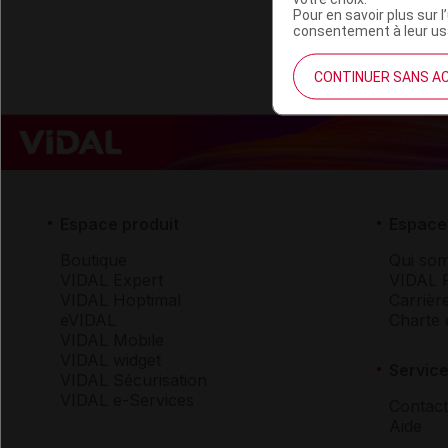
Pour en savoir plus sur l
consentement à leur usa
CONTINUER SANS A
Espace produit
Espace 
Boutique
Qui so
VIDAL Expert
VIDAL 
VIDAL Hoptimal
Carrièr
eVIDAL
Charte 
VIDAL Mobile
VIDAL widget
Service
VIDAL Sécurisation
VIDAL e-Services
Contact
Aide