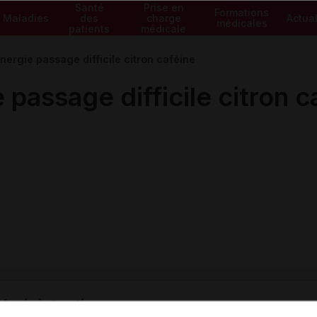
Santé
Prise en
Formations
Maladies
des
charge
Actual
médicales
patients
médicale
ergie passage difficile citron caféine
assage difficile citron c
ministratives