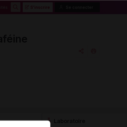
ités
S'inscrire
Se connecter
Rechercher
aféine
Copier l'url
Email
Laboratoire