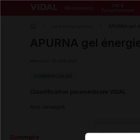
DM &
Médicaments
Parapharmacie
APURNA gel én
DM & Parapharmacie
APURNA gel énergie p
Mise à jour : 23 juillet 2026
COMMERCIALISÉ
Classification paramédicale VIDAL
Non renseigné
Données ad
Sommaire