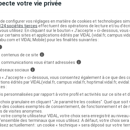
pecte votre vie privée
énergie passage difficile citron caféine
C
e configurer vos réglages en matière de cookies et technologies simil
124 sociétés tierces
effectuent des opérations de lecture et/ou d’écr
ous utilisez. En cliquant sur le bouton « J’accepte » ci-dessous, vou
ur certains sites et applications édités par VIDAL (vidal.fr, campus.vidal.
abu.com et VIDAL Mobile) pour les finalités suivantes :
3288111982553
r
Lactalis Nutrition Diététique
i
NR
 contenus de ce site
i
s communications vous étant adressées
i
 réseaux sociaux
i
on « J’accepte » ci-dessous, vous consentez également à ce que des co
tions édités par VIDAL(vidal.fr, campus.vidal.fr, hoptimal.vidal.fr, evidal.
énergie passage difficile citron caféine
C
tes :
s personnalisées par rapport à votre profil et activités sur ce site et d
choix granulaire en cliquant "Je paramètre les cookies". Quel que soit 
ise des cookies exemptés de consentement, de fonctionnement et de 
es de visites anonymes.
3288111982492
 votre compte utilisateur VIDAL, votre choix sera enregistré au nivea
r
Lactalis Nutrition Diététique
l’ensemble des terminaux que vous utilisez. A défaut, votre choix ser
ilisez actuellement : un cookie « technique » sera déposé sur votre te
NR