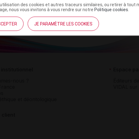
’utilisation des cookies et autres traceurs similaires, ou retirer à tou
ge, nous vous invitons à vous rendre sur notre
Politique cookies
.
CCEPTER
JE PARAMÈTRE LES COOKIES
institutionnel
Espace pa
mmes-nous ?
Éditeurs de
France
VIDAL sur 
es
éthique et déontologique
 client