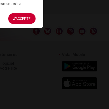
t moment votre
J'ACCEPTE
rtenaires
Vidal Mobile
 logiciel
votre site