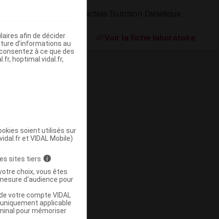
Lactalis Nutrition Diététique
ommercialisé
aires afin de décider
Voir la fiche laboratoire
iture d’informations au
s consentez à ce que des
fr, hoptimal.vidal.fr,
okies soient utilisés sur
vidal.fr et VIDAL Mobile)
ommercialisé
es sites tiers
i
votre choix, vous êtes
mesure d'audience pour
u de votre compte VIDAL
a uniquement applicable
rminal pour mémoriser