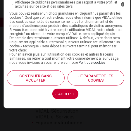
Affichage de publicités personnalisées par rapport à votre profil et
i
activités sur ce site et des sites tiers
Vous pouvez réaliser un choix granulaire en cliquant "Je paramètre les
cookies". Quel que soit votre choix, vous êtes informé que VIDAL utilise
des cookies exemptés de consentement, de fonctionnement et de
mesure d'audience pour produire des statistiques de visites anonymes.
Si vous êtes connecté à votre compte utilisateur VIDAL, votre choix sera
enregistré au niveau de votre compte VIDAL et sera appliqué depuis
l’ensemble des terminaux que vous utilisez. A défaut, votre choix sera
uniquement applicable au terminal que vous utilisez actuellement : un
cookie « technique » sera déposé sur votre terminal pour mémoriser
votre choix.
Pour en savoir plus sur l’utilisation des cookies et autres traceurs
similaires, ou retirer à tout moment votre consentement à leur usage,
nous vous invitons à vous rendre sur notre
Politique cookies
.
Espace produit
Boutique
CONTINUER SANS
JE PARAMÈTRE LES
ACCEPTER
COOKIES
VIDAL Expert
VIDAL Hoptimal
eVIDAL
J'ACCEPTE
VIDAL Mobile
VIDAL widget
VIDAL Sécurisation
VIDAL e-Services
Espace institutionnel