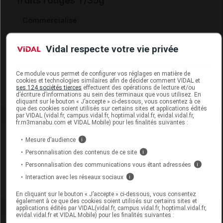
fruits rouges T/35g
Commercialisé
Vidal respecte votre vie privée
Code EAN
3288111982485
Labo. Distributeur
Lactalis Nutrition Diététique
Remboursement
NR
Ce module vous permet de configurer vos réglages en matière de
cookies et technologies similaires afin de décider comment VIDAL et
ses 124 sociétés tierces
effectuent des opérations de lecture et/ou
d’écriture d’informations au sein des terminaux que vous utilisez. En
cliquant sur le bouton « J’accepte » ci-dessous, vous consentez à ce
que des cookies soient utilisés sur certains sites et applications édités
par VIDAL (vidal.fr, campus.vidal.fr, hoptimal.vidal.fr, evidal.vidal.fr,
fr.m3manabu.com et VIDAL Mobile) pour les finalités suivantes :
Laboratoire
Mesure d’audience
i
Personnalisation des contenus de ce site
i
Lactalis Nutrition Diététique
Personnalisation des communications vous étant adressées
i
Interaction avec les réseaux sociaux
i
Voir la fiche laboratoire
En cliquant sur le bouton « J’accepte » ci-dessous, vous consentez
également à ce que des cookies soient utilisés sur certains sites et
applications édités par VIDAL(vidal.fr, campus.vidal.fr, hoptimal.vidal.fr,
evidal.vidal.fr et VIDAL Mobile) pour les finalités suivantes :