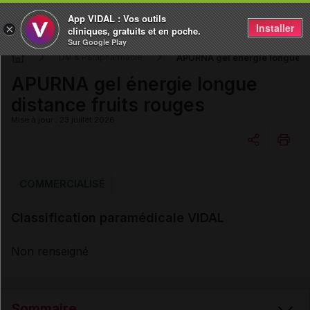
App VIDAL : Vos outils
Installer
×
cliniques, gratuits et en poche.
Sur Google Play
APURNA gel énergie longue di
DM & Parapharmacie
APURNA gel énergie longue
distance fruits rouges
Mise à jour : 23 juillet 2026
Copier l'url
COMMERCIALISÉ
Classification paramédicale VIDAL
Email
Non renseigné
Sommaire