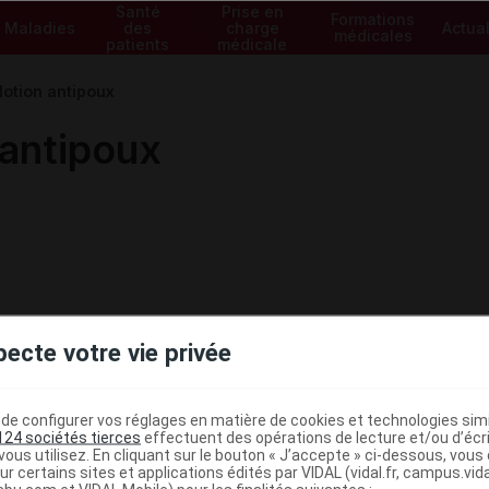
Santé
Prise en
Formations
Maladies
des
charge
Actual
médicales
patients
médicale
otion antipoux
antipoux
pecte votre vie privée
e configurer vos réglages en matière de cookies et technologies simil
124 sociétés tierces
effectuent des opérations de lecture et/ou d’écr
ous utilisez. En cliquant sur le bouton « J’accepte » ci-dessous, vou
ministratives
ur certains sites et applications édités par VIDAL (vidal.fr, campus.vidal.