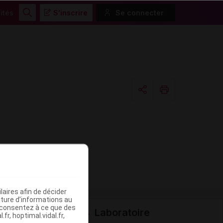
ités
S'inscrire
Se connecter
Rechercher
Copier l'url
Email
aires afin de décider
iture d’informations au
s consentez à ce que des
Laboratoire
fr, hoptimal.vidal.fr,