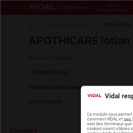
DM &
Médicaments
Parapharmacie
APOTHICARE l
DM & Parapharmacie
APOTHICARE lotion 
Mise à jour : 23 juillet 2026
COMMERCIALISÉ
Classification paramédicale VIDAL
Vidal res
Non renseigné
Ce module vous permet d
comment VIDAL et
ses 
sein des terminaux que v
Données ad
cookies soient utilisés s
Sommaire