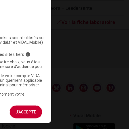
Ceora - Leadersanté
ommercialisé
Voir la fiche laboratoire
okies soient utilisés sur
vidal.fr et VIDAL Mobile)
es sites tiers
i
votre choix, vous êtes
mesure d'audience pour
u de votre compte VIDAL
a uniquement applicable
rminal pour mémoriser
t moment votre
J'ACCEPTE
rtenaires
Vidal Mobile
 logiciel