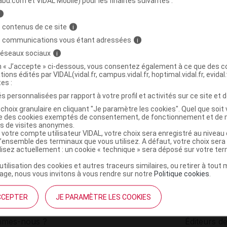
abu.com et VIDAL Mobile) pour les finalités suivantes :
i
Lot antipoux Fl/200ml
C
 contenus de ce site
i
s communications vous étant adressées
i
 réseaux sociaux
i
3664788002334
on « J’accepte » ci-dessous, vous consentez également à ce que des co
r
Ceora - Leadersanté
tions édités par VIDAL(vidal.fr, campus.vidal.fr, hoptimal.vidal.fr, evidal.
NR
tes :
s personnalisées par rapport à votre profil et activités sur ce site et d
choix granulaire en cliquant "Je paramètre les cookies". Quel que soit 
ise des cookies exemptés de consentement, de fonctionnement et de 
es de visites anonymes.
 votre compte utilisateur VIDAL, votre choix sera enregistré au nivea
l’ensemble des terminaux que vous utilisez. A défaut, votre choix ser
ilisez actuellement : un cookie « technique » sera déposé sur votre te
’utilisation des cookies et autres traceurs similaires, ou retirer à tou
ge, nous vous invitons à vous rendre sur notre
Politique cookies
.
CCEPTER
JE PARAMÈTRE LES COOKIES
institutionnel
Espace pa
mmes-nous ?
Éditeurs de