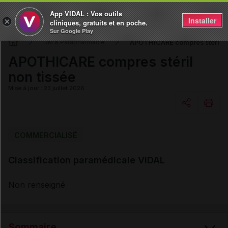
App VIDAL : Vos outils
Installer
×
cliniques, gratuits et en poche.
Sur Google Play
APOTHICARE compres stéril no
DM & Parapharmacie
APOTHICARE compres stéril
non tissée
Mise à jour : 23 juillet 2026
Copier l'url
COMMERCIALISÉ
Classification paramédicale VIDAL
Email
Non renseigné
Sommaire