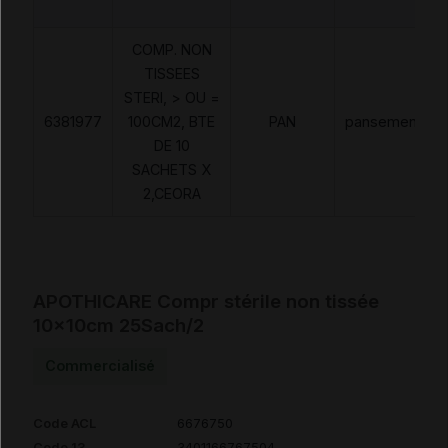
COMP. NON
TISSEES
STERI, > OU =
6381977
100CM2, BTE
PAN
pansements
DE 10
SACHETS X
2,CEORA
APOTHICARE Compr stérile non tissée
10x10cm 25Sach/2
Commercialisé
Code ACL
6676750
Code 13
3401166767504