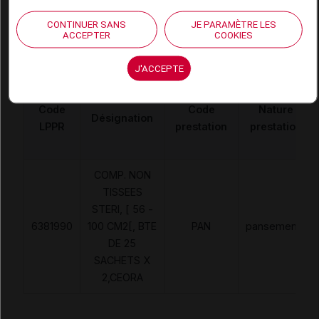
Code ACL
6676721
CONTINUER SANS
JE PARAMÈTRE LES
Code 13
3401166767214
ACCEPTER
COOKIES
Labo. Distributeur
Ceora - Leadersanté
J'ACCEPTE
Code
Code
Nature
Désignation
LPPR
prestation
prestation
COMP. NON
TISSEES
STERI, [ 56 -
6381990
100 CM2[, BTE
PAN
pansements
DE 25
SACHETS X
2,CEORA