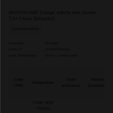
APOTHICARE Compr stérile non tissée
7,5x7,5cm 50Sach/2
Commercialisé
Code ACL
6676684
Code 13
3401166766842
Labo. Distributeur
Ceora - Leadersanté
Code
Code
Nature
Désignation
LPPR
prestation
prestation
COMP. NON
TISSEES