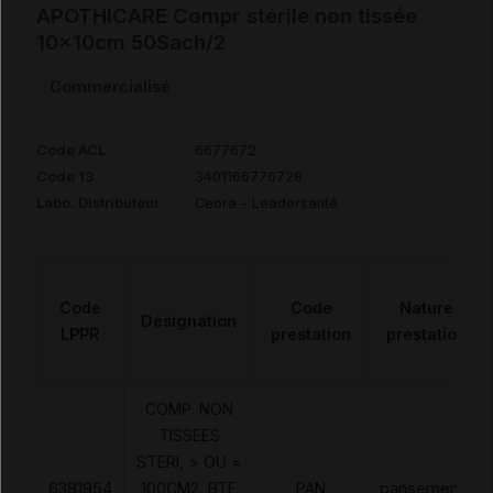
APOTHICARE Compr stérile non tissée
10x10cm 50Sach/2
Commercialisé
Code ACL
6677672
Code 13
3401166776728
Labo. Distributeur
Ceora - Leadersanté
Code
Code
Nature
Désignation
LPPR
prestation
prestation
COMP. NON
TISSEES
STERI, > OU =
6381954
100CM2, BTE
PAN
pansements