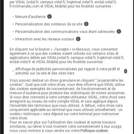
Désignation
par VIDAL (vidal.fr, campus.vidal.fr, hoptimal.vidal.fr, evidal.vidal.fr,
LPPR
prestation
prestation
fr.m3manabu.com et VIDAL Mobile) pour les finalités suivantes :
Mesure d’audience
i
Personnalisation des contenus de ce site
i
COMP. NON
Personnalisation des communications vous étant adressées
i
TISSEES
Interaction avec les réseaux sociaux
i
STERI, [ 56 -
6382008
100 CM2[, BTE
PAN
pansements
En cliquant sur le bouton « J’accepte » ci-dessous, vous consentez
également à ce que des cookies soient utilisés sur certains sites et
DE 10
applications édités par VIDAL(vidal.fr, campus.vidal.fr, hoptimal.vidal.fr,
SACHETS X
evidal.vidal.fr et VIDAL Mobile) pour les finalités suivantes :
2,CEORA
Affichage de publicités personnalisées par rapport à votre profil et
i
activités sur ce site et des sites tiers
Vous pouvez réaliser un choix granulaire en cliquant "Je paramètre les
cookies". Quel que soit votre choix, vous êtes informé que VIDAL utilise
des cookies exemptés de consentement, de fonctionnement et de
mesure d'audience pour produire des statistiques de visites anonymes.
Si vous êtes connecté à votre compte utilisateur VIDAL, votre choix sera
APOTHICARE Compr stérile non tissée
enregistré au niveau de votre compte VIDAL et sera appliqué depuis
l’ensemble des terminaux que vous utilisez. A défaut, votre choix sera
7,5x7,5cm 25Sach/2
uniquement applicable au terminal que vous utilisez actuellement : un
cookie « technique » sera déposé sur votre terminal pour mémoriser
votre choix.
Commercialisé
Pour en savoir plus sur l’utilisation des cookies et autres traceurs
similaires, ou retirer à tout moment votre consentement à leur usage,
nous vous invitons à vous rendre sur notre
Politique cookies
.