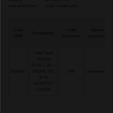
Labo. Distributeur
Ceora - Leadersanté
Code
Code
Nature
Désignation
LPPR
prestation
prestation
COMP. NON
TISSEES
STERI, > OU =
6381960
100CM2, BTE
PAN
pansements
DE 25
SACHETS X
2,CEORA