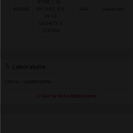
STERI, [ 56 -
6381983
100 CM2[, BTE
PAN
pansements
DE 50
SACHETS X
2,CEORA
Laboratoire
Ceora - Leadersanté
Voir la fiche laboratoire