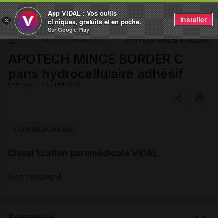
App VIDAL : Vos outils
Installer
×
cliniques, gratuits et en poche.
Sur Google Play
APOTECH MINCE BORDER C pan
DM & Parapharmacie
APOTECH MINCE BORDER C
pans hydrocellulaire adhésif
Mise à jour : 23 juillet 2026
Copier l'url
COMMERCIALISÉ
Classification paramédicale VIDAL
Email
Non renseigné
Sommaire