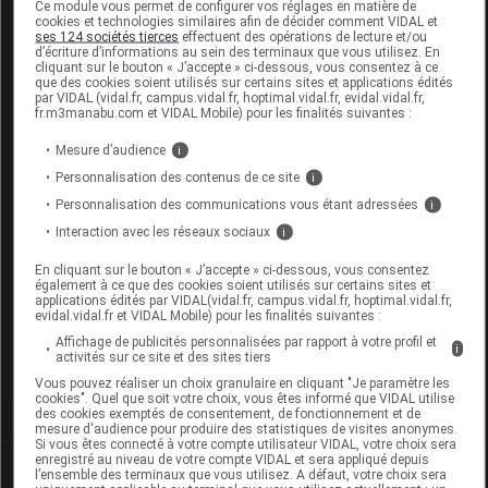
Ce module vous permet de configurer vos réglages en matière de
cookies et technologies similaires afin de décider comment VIDAL et
ses 124 sociétés tierces
effectuent des opérations de lecture et/ou
d’écriture d’informations au sein des terminaux que vous utilisez. En
cliquant sur le bouton « J’accepte » ci-dessous, vous consentez à ce
Code
Code
Nature
que des cookies soient utilisés sur certains sites et applications édités
Désignation
par VIDAL (vidal.fr, campus.vidal.fr, hoptimal.vidal.fr, evidal.vidal.fr,
LPPR
prestation
prestation
fr.m3manabu.com et VIDAL Mobile) pour les finalités suivantes :
Mesure d’audience
i
PANS.
Personnalisation des contenus de ce site
i
HYDROCEL
Personnalisation des communications vous étant adressées
i
ABSORP MOY,
Interaction avec les réseaux sociaux
i
6374411
ADH, > OU =
PAN
pansements
En cliquant sur le bouton « J’accepte » ci-dessous, vous consentez
25 CM2 ET <
également à ce que des cookies soient utilisés sur certains sites et
applications édités par VIDAL(vidal.fr, campus.vidal.fr, hoptimal.vidal.fr,
50 CM2,
evidal.vidal.fr et VIDAL Mobile) pour les finalités suivantes :
B/10.,CEORA
Affichage de publicités personnalisées par rapport à votre profil et
i
activités sur ce site et des sites tiers
Vous pouvez réaliser un choix granulaire en cliquant "Je paramètre les
cookies". Quel que soit votre choix, vous êtes informé que VIDAL utilise
des cookies exemptés de consentement, de fonctionnement et de
mesure d'audience pour produire des statistiques de visites anonymes.
Si vous êtes connecté à votre compte utilisateur VIDAL, votre choix sera
enregistré au niveau de votre compte VIDAL et sera appliqué depuis
Laboratoire
l’ensemble des terminaux que vous utilisez. A défaut, votre choix sera