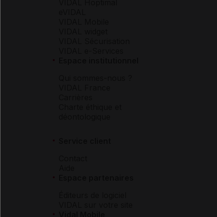
VIDAL Hoptimal
eVIDAL
VIDAL Mobile
VIDAL widget
VIDAL Sécurisation
VIDAL e-Services
Espace institutionnel
Qui sommes-nous ?
VIDAL France
Carrières
Charte éthique et
déontologique
Service client
Contact
Aide
Espace partenaires
Éditeurs de logiciel
VIDAL sur votre site
Vidal Mobile