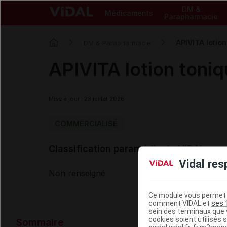
DM &
Médicaments
Parapharmacie
APIVITA lotio
DM & Parapharmacie
APIVITA lotion toni
Mise à jour : 23 juillet 2026
COMMERCIALISÉ
Classification paramédicale VIDAL
Vidal res
Non renseigné
Ce module vous permet d
comment VIDAL et
ses 
sein des terminaux que v
Données ad
cookies soient utilisés s
Sommaire