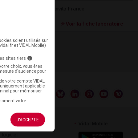
Apivita France
ommercialisé
Voir la fiche laboratoire
okies soient utilisés sur
vidal.fr et VIDAL Mobile)
es sites tiers
i
votre choix, vous êtes
mesure d'audience pour
u de votre compte VIDAL
a uniquement applicable
rminal pour mémoriser
t moment votre
J'ACCEPTE
rtenaires
Vidal Mobile
 logiciel