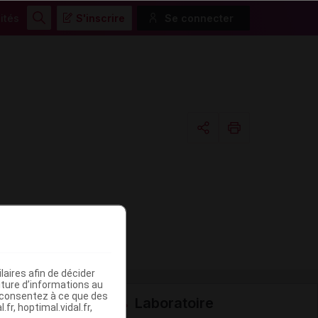
ités
S'inscrire
Se connecter
Rechercher
Copier l'url
Email
aires afin de décider
iture d’informations au
s consentez à ce que des
Laboratoire
fr, hoptimal.vidal.fr,