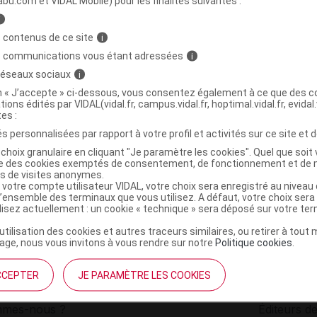
abu.com et VIDAL Mobile) pour les finalités suivantes :
i
 tonique mountain tea Spray/100ml
C
 contenus de ce site
i
s communications vous étant adressées
i
 réseaux sociaux
i
5201279076627
on « J’accepte » ci-dessous, vous consentez également à ce que des co
r
Apivita France
tions édités par VIDAL(vidal.fr, campus.vidal.fr, hoptimal.vidal.fr, evidal.
NR
tes :
s personnalisées par rapport à votre profil et activités sur ce site et d
choix granulaire en cliquant "Je paramètre les cookies". Quel que soit 
ise des cookies exemptés de consentement, de fonctionnement et de 
es de visites anonymes.
 votre compte utilisateur VIDAL, votre choix sera enregistré au nivea
l’ensemble des terminaux que vous utilisez. A défaut, votre choix ser
ilisez actuellement : un cookie « technique » sera déposé sur votre te
’utilisation des cookies et autres traceurs similaires, ou retirer à tou
ge, nous vous invitons à vous rendre sur notre
Politique cookies
.
CCEPTER
JE PARAMÈTRE LES COOKIES
institutionnel
Espace pa
mmes-nous ?
Éditeurs de