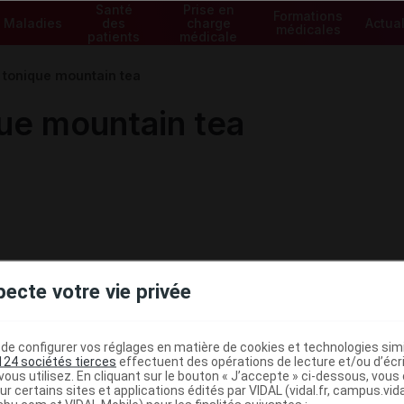
Santé
Prise en
Formations
Maladies
des
charge
Actual
médicales
patients
médicale
n tonique mountain tea
que mountain tea
pecte votre vie privée
e configurer vos réglages en matière de cookies et technologies simil
124 sociétés tierces
effectuent des opérations de lecture et/ou d’écr
ous utilisez. En cliquant sur le bouton « J’accepte » ci-dessous, vou
ministratives
ur certains sites et applications édités par VIDAL (vidal.fr, campus.vidal.