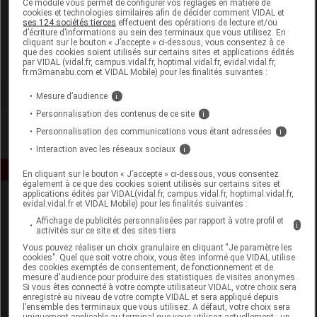
Ce module vous permet de configurer vos réglages en matière de
cookies et technologies similaires afin de décider comment VIDAL et
ses 124 sociétés tierces
effectuent des opérations de lecture et/ou
Apivita France
d’écriture d’informations au sein des terminaux que vous utilisez. En
cliquant sur le bouton « J’accepte » ci-dessous, vous consentez à ce
que des cookies soient utilisés sur certains sites et applications édités
Voir la fiche laboratoire
par VIDAL (vidal.fr, campus.vidal.fr, hoptimal.vidal.fr, evidal.vidal.fr,
fr.m3manabu.com et VIDAL Mobile) pour les finalités suivantes :
Mesure d’audience
i
Personnalisation des contenus de ce site
i
Personnalisation des communications vous étant adressées
i
Interaction avec les réseaux sociaux
i
En cliquant sur le bouton « J’accepte » ci-dessous, vous consentez
également à ce que des cookies soient utilisés sur certains sites et
applications édités par VIDAL(vidal.fr, campus.vidal.fr, hoptimal.vidal.fr,
evidal.vidal.fr et VIDAL Mobile) pour les finalités suivantes :
Affichage de publicités personnalisées par rapport à votre profil et
i
activités sur ce site et des sites tiers
Vous pouvez réaliser un choix granulaire en cliquant "Je paramètre les
cookies". Quel que soit votre choix, vous êtes informé que VIDAL utilise
des cookies exemptés de consentement, de fonctionnement et de
Espace produit
mesure d'audience pour produire des statistiques de visites anonymes.
Si vous êtes connecté à votre compte utilisateur VIDAL, votre choix sera
enregistré au niveau de votre compte VIDAL et sera appliqué depuis
Boutique
l’ensemble des terminaux que vous utilisez. A défaut, votre choix sera
VIDAL Expert
uniquement applicable au terminal que vous utilisez actuellement : un