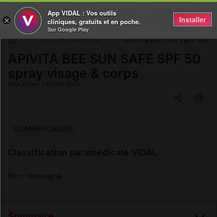
App VIDAL : Vos outils
Installer
×
cliniques, gratuits et en poche.
Sur Google Play
APIVITA BEE SUN SAFE SPF 50
DM & Parapharmacie
APIVITA BEE SUN SAFE SPF 50
spray visage & corps
Mise à jour : 23 juillet 2026
Copier l'url
COMMERCIALISÉ
Classification paramédicale VIDAL
Email
Non renseigné
Sommaire