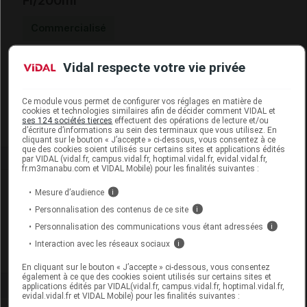
Fl/200ml
Commercialisé
Vidal respecte votre vie privée
Code EAN
5410765005809
Labo. Distributeur
P&G Health France
Remboursement
NR
Ce module vous permet de configurer vos réglages en matière de
cookies et technologies similaires afin de décider comment VIDAL et
ses 124 sociétés tierces
effectuent des opérations de lecture et/ou
d’écriture d’informations au sein des terminaux que vous utilisez. En
cliquant sur le bouton « J’accepte » ci-dessous, vous consentez à ce
que des cookies soient utilisés sur certains sites et applications édités
par VIDAL (vidal.fr, campus.vidal.fr, hoptimal.vidal.fr, evidal.vidal.fr,
fr.m3manabu.com et VIDAL Mobile) pour les finalités suivantes :
Laboratoire
Mesure d’audience
i
Personnalisation des contenus de ce site
i
P&G Health France
Personnalisation des communications vous étant adressées
i
Interaction avec les réseaux sociaux
i
Voir la fiche laboratoire
En cliquant sur le bouton « J’accepte » ci-dessous, vous consentez
également à ce que des cookies soient utilisés sur certains sites et
applications édités par VIDAL(vidal.fr, campus.vidal.fr, hoptimal.vidal.fr,
evidal.vidal.fr et VIDAL Mobile) pour les finalités suivantes :