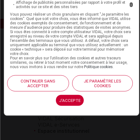
Affichage de publicités personnalisées par rapport à votre profil et
i
activités sur ce site et des sites tiers
Vous pouvez réaliser un choix granulaire en cliquant "Je paramètre les
cookies". Quel que soit votre choix, vous êtes informé que VIDAL utilise
des cookies exemptés de consentement, de fonctionnement et de
mesure d'audience pour produire des statistiques de visites anonymes.
Si vous êtes connecté à votre compte utilisateur VIDAL, votre choix sera
enregistré au niveau de votre compte VIDAL et sera appliqué depuis
l’ensemble des terminaux que vous utilisez. A défaut, votre choix sera
uniquement applicable au terminal que vous utilisez actuellement : un
cookie « technique » sera déposé sur votre terminal pour mémoriser
votre choix.
Pour en savoir plus sur l’utilisation des cookies et autres traceurs
similaires, ou retirer à tout moment votre consentement à leur usage,
nous vous invitons à vous rendre sur notre
Politique cookies
.
Espace produit
Boutique
CONTINUER SANS
JE PARAMÈTRE LES
ACCEPTER
COOKIES
VIDAL Expert
VIDAL Hoptimal
eVIDAL
J'ACCEPTE
VIDAL Mobile
VIDAL widget
VIDAL Sécurisation
VIDAL e-Services
Espace institutionnel