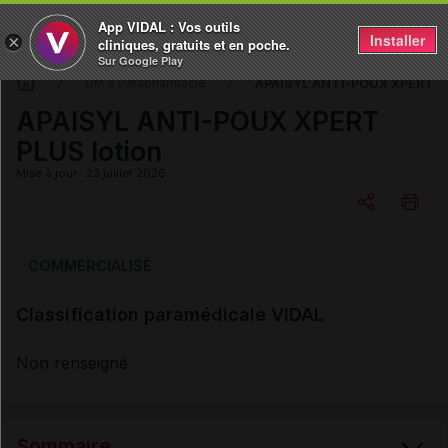
App VIDAL : Vos outils
Installer
×
cliniques, gratuits et en poche.
Sur Google Play
APAISYL ANTI-POUX XPERT PL
DM & Parapharmacie
APAISYL ANTI-POUX XPERT
PLUS lotion
Mise à jour : 23 juillet 2026
Copier l'url
COMMERCIALISÉ
Classification paramédicale VIDAL
Email
Non renseigné
Sommaire