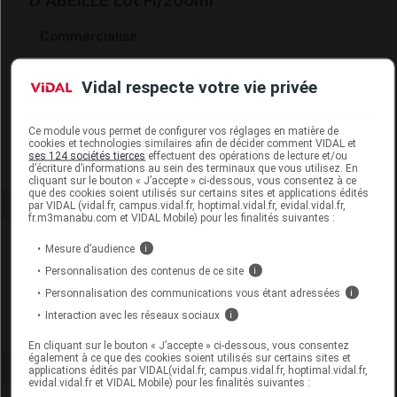
D'ABEILLE Lot Fl/200ml
Commercialisé
Vidal respecte votre vie privée
Code EAN
5410765005908
Labo. Distributeur
P&G Health France
Remboursement
NR
Ce module vous permet de configurer vos réglages en matière de
cookies et technologies similaires afin de décider comment VIDAL et
ses 124 sociétés tierces
effectuent des opérations de lecture et/ou
d’écriture d’informations au sein des terminaux que vous utilisez. En
cliquant sur le bouton « J’accepte » ci-dessous, vous consentez à ce
que des cookies soient utilisés sur certains sites et applications édités
par VIDAL (vidal.fr, campus.vidal.fr, hoptimal.vidal.fr, evidal.vidal.fr,
fr.m3manabu.com et VIDAL Mobile) pour les finalités suivantes :
Laboratoire
Mesure d’audience
i
Personnalisation des contenus de ce site
i
P&G Health France
Personnalisation des communications vous étant adressées
i
Interaction avec les réseaux sociaux
i
Voir la fiche laboratoire
En cliquant sur le bouton « J’accepte » ci-dessous, vous consentez
également à ce que des cookies soient utilisés sur certains sites et
applications édités par VIDAL(vidal.fr, campus.vidal.fr, hoptimal.vidal.fr,
evidal.vidal.fr et VIDAL Mobile) pour les finalités suivantes :