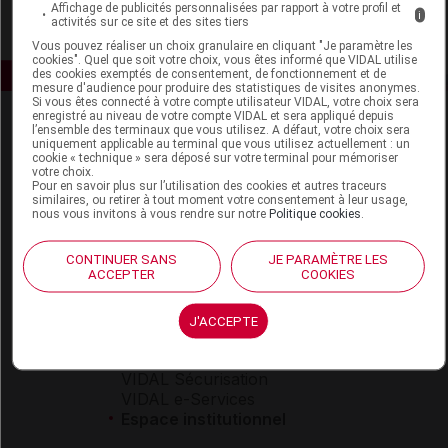
Affichage de publicités personnalisées par rapport à votre profil et
i
activités sur ce site et des sites tiers
Vous pouvez réaliser un choix granulaire en cliquant "Je paramètre les
cookies". Quel que soit votre choix, vous êtes informé que VIDAL utilise
des cookies exemptés de consentement, de fonctionnement et de
mesure d'audience pour produire des statistiques de visites anonymes.
Si vous êtes connecté à votre compte utilisateur VIDAL, votre choix sera
enregistré au niveau de votre compte VIDAL et sera appliqué depuis
l’ensemble des terminaux que vous utilisez. A défaut, votre choix sera
uniquement applicable au terminal que vous utilisez actuellement : un
cookie « technique » sera déposé sur votre terminal pour mémoriser
votre choix.
Pour en savoir plus sur l’utilisation des cookies et autres traceurs
similaires, ou retirer à tout moment votre consentement à leur usage,
nous vous invitons à vous rendre sur notre
Politique cookies
.
Espace produit
Boutique
CONTINUER SANS
JE PARAMÈTRE LES
ACCEPTER
COOKIES
VIDAL Expert
VIDAL Hoptimal
eVIDAL
J'ACCEPTE
VIDAL Mobile
VIDAL widget
VIDAL Sécurisation
VIDAL e-Services
Espace institutionnel