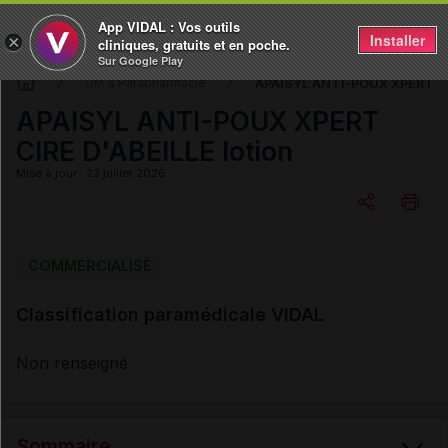
App VIDAL : Vos outils
Installer
×
cliniques, gratuits et en poche.
Sur Google Play
APAISYL ANTI-POUX XPERT CIR
DM & Parapharmacie
APAISYL ANTI-POUX XPERT
CIRE D'ABEILLE lotion
Mise à jour : 23 juillet 2026
Copier l'url
COMMERCIALISÉ
Classification paramédicale VIDAL
Email
Non renseigné
Sommaire