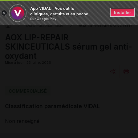
App VIDAL : Vos outils
Installer
×
cliniques, gratuits et en poche.
Sur Google Play
AOX LIP-REPAIR SKINCEUTICAL
DM & Parapharmacie
AOX LIP-REPAIR
SKINCEUTICALS sérum gel anti-
oxydant
Mise à jour : 23 juillet 2026
Copier l'url
COMMERCIALISÉ
Classification paramédicale VIDAL
Email
Non renseigné