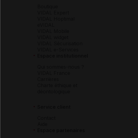
Boutique
VIDAL Expert
VIDAL Hoptimal
eVIDAL
VIDAL Mobile
VIDAL widget
VIDAL Sécurisation
VIDAL e-Services
Espace institutionnel
Qui sommes-nous ?
VIDAL France
Carrières
Charte éthique et
déontologique
Service client
Contact
Aide
Espace partenaires