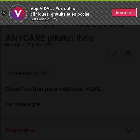
App VIDAL : Vos outils
Installer
×
cliniques, gratuits et en poche.
Sur Google Play
ANYCARE pilulier livre
DM & Parapharmacie
ANYCARE pilulier livre
Mise à jour : 23 juillet 2026
Copier l'url
COMMERCIALISÉ
Classification paramédicale VIDAL
Email
Non renseigné
Sommaire