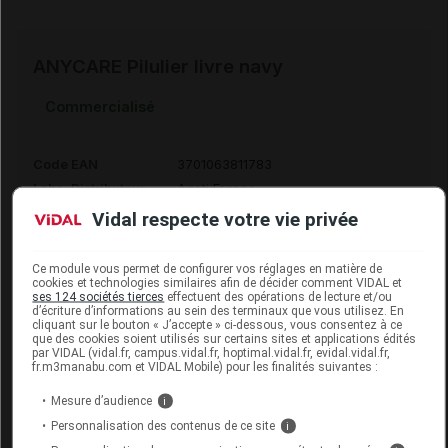
ANYCARE Pilulier livre navy
Commercialisé
Code EAN
3701063811783
Labo. Distributeur
Ageti France
Remboursement
NR
Vidal respecte votre vie privée
Ce module vous permet de configurer vos réglages en matière de
cookies et technologies similaires afin de décider comment VIDAL et
ses 124 sociétés tierces
effectuent des opérations de lecture et/ou
d’écriture d’informations au sein des terminaux que vous utilisez. En
ANYCARE Pilulier livre navy gris
cliquant sur le bouton « J’accepte » ci-dessous, vous consentez à ce
que des cookies soient utilisés sur certains sites et applications édités
par VIDAL (vidal.fr, campus.vidal.fr, hoptimal.vidal.fr, evidal.vidal.fr,
Commercialisé
fr.m3manabu.com et VIDAL Mobile) pour les finalités suivantes :
Mesure d’audience
i
Code EAN
3701063813282
Personnalisation des contenus de ce site
i