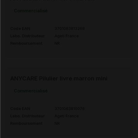
Commercialisé
Code EAN
3701063813268
Labo. Distributeur
Ageti France
Remboursement
NR
ANYCARE Pilulier livre marron mini
Commercialisé
Code EAN
3701063810076
Labo. Distributeur
Ageti France
Remboursement
NR