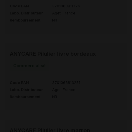
Code EAN
3701063811776
Labo. Distributeur
Ageti France
Remboursement
NR
ANYCARE Pilulier livre bordeaux
Commercialisé
Code EAN
3701063813251
Labo. Distributeur
Ageti France
Remboursement
NR
ANYCARE Pilulier livre marron