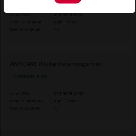
Code EAN
3701063810069
Labo. Distributeur
Ageti France
Remboursement
NR
ANYCARE Pilulier livre rouge mini
Commercialisé
Code EAN
3701063810083
Labo. Distributeur
Ageti France
Remboursement
NR