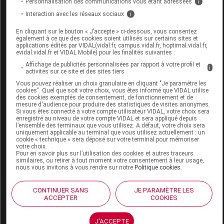
Labo. Distributeur
Ageti France
Personnalisation des communications vous étant adressées
i
Remboursement
NR
Interaction avec les réseaux sociaux
i
En cliquant sur le bouton « J’accepte » ci-dessous, vous consentez
également à ce que des cookies soient utilisés sur certains sites et
applications édités par VIDAL(vidal.fr, campus.vidal.fr, hoptimal.vidal.fr,
evidal.vidal.fr et VIDAL Mobile) pour les finalités suivantes :
Affichage de publicités personnalisées par rapport à votre profil et
ANYCARE Pilulier livre noir
i
activités sur ce site et des sites tiers
Vous pouvez réaliser un choix granulaire en cliquant "Je paramètre les
Commercialisé
cookies". Quel que soit votre choix, vous êtes informé que VIDAL utilise
des cookies exemptés de consentement, de fonctionnement et de
mesure d'audience pour produire des statistiques de visites anonymes.
Si vous êtes connecté à votre compte utilisateur VIDAL, votre choix sera
Code EAN
3701063813275
enregistré au niveau de votre compte VIDAL et sera appliqué depuis
l’ensemble des terminaux que vous utilisez. A défaut, votre choix sera
Labo. Distributeur
Ageti France
uniquement applicable au terminal que vous utilisez actuellement : un
cookie « technique » sera déposé sur votre terminal pour mémoriser
Remboursement
NR
votre choix.
Pour en savoir plus sur l’utilisation des cookies et autres traceurs
similaires, ou retirer à tout moment votre consentement à leur usage,
nous vous invitons à vous rendre sur notre
Politique cookies
.
CONTINUER SANS
JE PARAMÈTRE LES
ANYCARE Pilulier livre noir mini
ACCEPTER
COOKIES
Commercialisé
J'ACCEPTE