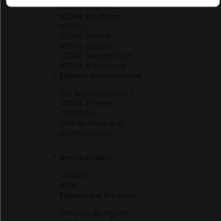
VIDAL Expert
VIDAL Hoptimal
eVIDAL
VIDAL Mobile
VIDAL widget
VIDAL Sécurisation
VIDAL e-Services
Espace institutionnel
Qui sommes-nous ?
VIDAL France
Carrières
Charte éthique et
déontologique
Service client
Contact
Aide
Espace partenaires
Éditeurs de logiciel