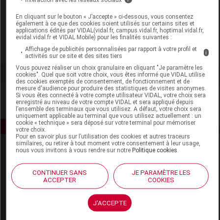
Laboratoire
En cliquant sur le bouton « J’accepte » ci-dessous, vous consentez
également à ce que des cookies soient utilisés sur certains sites et
Ageti France
applications édités par VIDAL(vidal.fr, campus.vidal.fr, hoptimal.vidal.fr,
evidal.vidal.fr et VIDAL Mobile) pour les finalités suivantes :
Affichage de publicités personnalisées par rapport à votre profil et
Voir la fiche laboratoire
i
activités sur ce site et des sites tiers
Vous pouvez réaliser un choix granulaire en cliquant "Je paramètre les
cookies". Quel que soit votre choix, vous êtes informé que VIDAL utilise
des cookies exemptés de consentement, de fonctionnement et de
mesure d'audience pour produire des statistiques de visites anonymes.
Si vous êtes connecté à votre compte utilisateur VIDAL, votre choix sera
enregistré au niveau de votre compte VIDAL et sera appliqué depuis
l’ensemble des terminaux que vous utilisez. A défaut, votre choix sera
uniquement applicable au terminal que vous utilisez actuellement : un
cookie « technique » sera déposé sur votre terminal pour mémoriser
votre choix.
Pour en savoir plus sur l’utilisation des cookies et autres traceurs
similaires, ou retirer à tout moment votre consentement à leur usage,
nous vous invitons à vous rendre sur notre
Politique cookies
.
CONTINUER SANS
JE PARAMÈTRE LES
ACCEPTER
COOKIES
Espace produit
J'ACCEPTE
Boutique