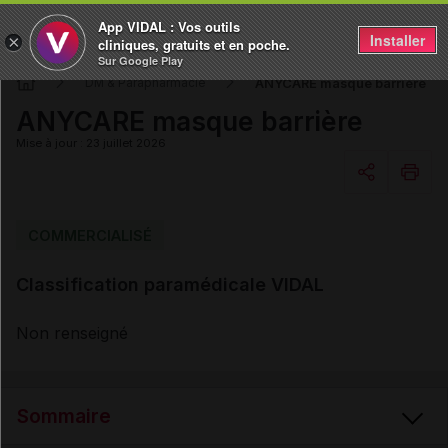
App VIDAL : Vos outils
Installer
×
cliniques, gratuits et en poche.
Sur Google Play
ANYCARE masque barrière
DM & Parapharmacie
ANYCARE masque barrière
Mise à jour : 23 juillet 2026
Copier l'url
COMMERCIALISÉ
Classification paramédicale VIDAL
Email
Non renseigné
Sommaire