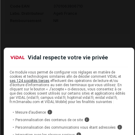
Code EAN
3701063806710
Labo. Distributeur
Ageti France
Remboursement
NR
ANYCARE Masque barrière violet enfant
Vidal respecte votre vie privée
Commercialisé
Ce module vous permet de configurer vos réglages en matière de
cookies et technologies similaires afin de décider comment VIDAL et
ses 124 sociétés tierces
effectuent des opérations de lecture et/ou
Code EAN
3701063807281
d’écriture d’informations au sein des terminaux que vous utilisez. En
cliquant sur le bouton « J’accepte » ci-dessous, vous consentez à ce
Labo. Distributeur
Ageti France
que des cookies soient utilisés sur certains sites et applications édités
par VIDAL (vidal.fr, campus.vidal.fr, hoptimal.vidal.fr, evidal.vidal.fr,
Remboursement
NR
fr.m3manabu.com et VIDAL Mobile) pour les finalités suivantes :
Mesure d’audience
i
Personnalisation des contenus de ce site
i
Personnalisation des communications vous étant adressées
i
Interaction avec les réseaux sociaux
i