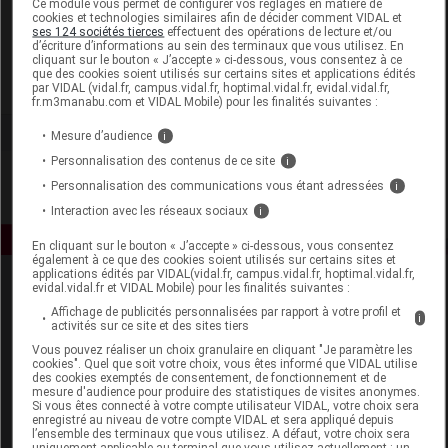
Ce module vous permet de configurer vos réglages en matière de
cookies et technologies similaires afin de décider comment VIDAL et
ses 124 sociétés tierces
effectuent des opérations de lecture et/ou
Globale Santé
d’écriture d’informations au sein des terminaux que vous utilisez. En
cliquant sur le bouton « J’accepte » ci-dessous, vous consentez à ce
que des cookies soient utilisés sur certains sites et applications édités
Voir la fiche laboratoire
par VIDAL (vidal.fr, campus.vidal.fr, hoptimal.vidal.fr, evidal.vidal.fr,
fr.m3manabu.com et VIDAL Mobile) pour les finalités suivantes :
Mesure d’audience
i
Personnalisation des contenus de ce site
i
Personnalisation des communications vous étant adressées
i
Interaction avec les réseaux sociaux
i
En cliquant sur le bouton « J’accepte » ci-dessous, vous consentez
également à ce que des cookies soient utilisés sur certains sites et
applications édités par VIDAL(vidal.fr, campus.vidal.fr, hoptimal.vidal.fr,
evidal.vidal.fr et VIDAL Mobile) pour les finalités suivantes :
Affichage de publicités personnalisées par rapport à votre profil et
i
activités sur ce site et des sites tiers
Vous pouvez réaliser un choix granulaire en cliquant "Je paramètre les
cookies". Quel que soit votre choix, vous êtes informé que VIDAL utilise
des cookies exemptés de consentement, de fonctionnement et de
Espace produit
mesure d'audience pour produire des statistiques de visites anonymes.
Si vous êtes connecté à votre compte utilisateur VIDAL, votre choix sera
enregistré au niveau de votre compte VIDAL et sera appliqué depuis
Boutique
l’ensemble des terminaux que vous utilisez. A défaut, votre choix sera
VIDAL Expert
uniquement applicable au terminal que vous utilisez actuellement : un