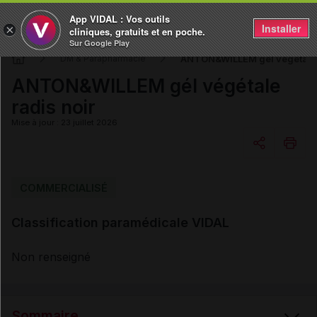
App VIDAL : Vos outils
Installer
×
cliniques, gratuits et en poche.
Sur Google Play
ANTON&WILLEM gél végétale r
DM & Parapharmacie
ANTON&WILLEM gél végétale
radis noir
Mise à jour : 23 juillet 2026
Copier l'url
COMMERCIALISÉ
Classification paramédicale VIDAL
Email
Non renseigné
Sommaire