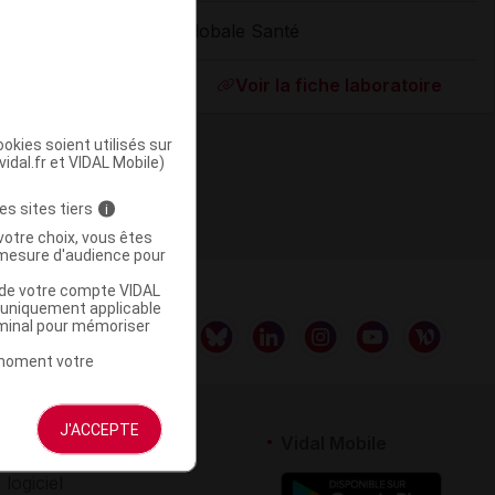
Globale Santé
ommercialisé
Voir la fiche laboratoire
okies soient utilisés sur
vidal.fr et VIDAL Mobile)
es sites tiers
i
votre choix, vous êtes
mesure d'audience pour
u de votre compte VIDAL
a uniquement applicable
rminal pour mémoriser
t moment votre
J'ACCEPTE
rtenaires
Vidal Mobile
 logiciel