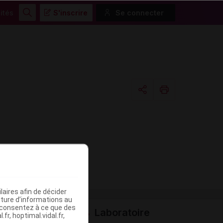
ités
S'inscrire
Se connecter
Rechercher
Copier l'url
Email
aires afin de décider
iture d’informations au
s consentez à ce que des
Laboratoire
fr, hoptimal.vidal.fr,