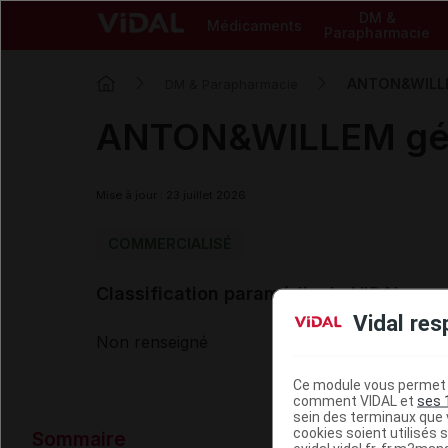
DM &
Médicaments
Parapharmacie
ANTON&WILLEM
DM & Parapharmacie
ANTON&WILLEM gél 
Mise à jour : 23 juillet 2026
COMMERCIALISÉ
Classification paramédicale VIDAL
Vidal res
Non renseigné
Ce module vous permet d
comment VIDAL et
ses 
sein des terminaux que v
Données ad
cookies soient utilisés s
Sommaire