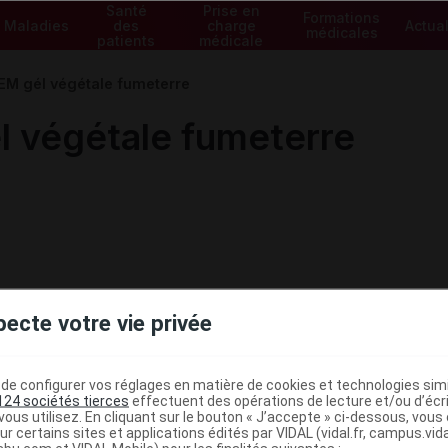
Santé
Prise en
Formations
Maladies
des
charge
Actual
médicales
patients
médicale
 gél végétale fumeterre
végétale fumeterre
pecte votre vie privée
e configurer vos réglages en matière de cookies et technologies simil
124 sociétés tierces
effectuent des opérations de lecture et/ou d’écr
ous utilisez. En cliquant sur le bouton « J’accepte » ci-dessous, vou
ministratives
ur certains sites et applications édités par VIDAL (vidal.fr, campus.vidal.