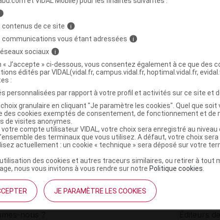
abu.com et VIDAL Mobile) pour les finalités suivantes :
i
EM Gél végétale fumeterre B/90
C
 contenus de ce site
i
s communications vous étant adressées
i
 réseaux sociaux
i
3700303303927
on « J’accepte » ci-dessous, vous consentez également à ce que des co
r
Globale Santé
tions édités par VIDAL(vidal.fr, campus.vidal.fr, hoptimal.vidal.fr, evidal.
NR
tes :
s personnalisées par rapport à votre profil et activités sur ce site et d
choix granulaire en cliquant "Je paramètre les cookies". Quel que soit 
ise des cookies exemptés de consentement, de fonctionnement et de 
es de visites anonymes.
 votre compte utilisateur VIDAL, votre choix sera enregistré au nivea
l’ensemble des terminaux que vous utilisez. A défaut, votre choix ser
ilisez actuellement : un cookie « technique » sera déposé sur votre te
’utilisation des cookies et autres traceurs similaires, ou retirer à tou
ge, nous vous invitons à vous rendre sur notre
Politique cookies
.
CCEPTER
JE PARAMÈTRE LES COOKIES
institutionnel
Espace pa
mmes-nous ?
Éditeurs de