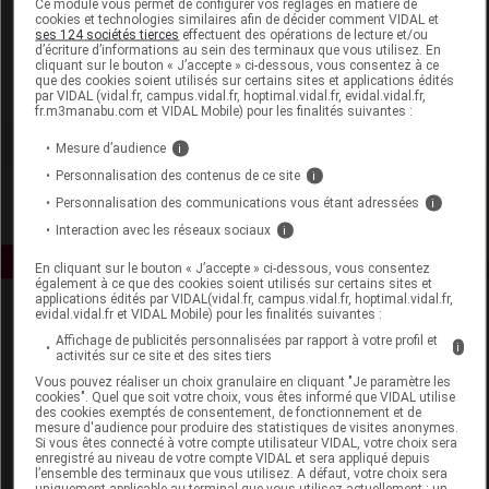
Ce module vous permet de configurer vos réglages en matière de
cookies et technologies similaires afin de décider comment VIDAL et
ses 124 sociétés tierces
effectuent des opérations de lecture et/ou
Globale Santé
d’écriture d’informations au sein des terminaux que vous utilisez. En
cliquant sur le bouton « J’accepte » ci-dessous, vous consentez à ce
que des cookies soient utilisés sur certains sites et applications édités
Voir la fiche laboratoire
par VIDAL (vidal.fr, campus.vidal.fr, hoptimal.vidal.fr, evidal.vidal.fr,
fr.m3manabu.com et VIDAL Mobile) pour les finalités suivantes :
Mesure d’audience
i
Personnalisation des contenus de ce site
i
Personnalisation des communications vous étant adressées
i
Interaction avec les réseaux sociaux
i
En cliquant sur le bouton « J’accepte » ci-dessous, vous consentez
également à ce que des cookies soient utilisés sur certains sites et
applications édités par VIDAL(vidal.fr, campus.vidal.fr, hoptimal.vidal.fr,
evidal.vidal.fr et VIDAL Mobile) pour les finalités suivantes :
Affichage de publicités personnalisées par rapport à votre profil et
i
activités sur ce site et des sites tiers
Vous pouvez réaliser un choix granulaire en cliquant "Je paramètre les
cookies". Quel que soit votre choix, vous êtes informé que VIDAL utilise
des cookies exemptés de consentement, de fonctionnement et de
Espace produit
mesure d'audience pour produire des statistiques de visites anonymes.
Si vous êtes connecté à votre compte utilisateur VIDAL, votre choix sera
enregistré au niveau de votre compte VIDAL et sera appliqué depuis
Boutique
l’ensemble des terminaux que vous utilisez. A défaut, votre choix sera
VIDAL Expert
uniquement applicable au terminal que vous utilisez actuellement : un