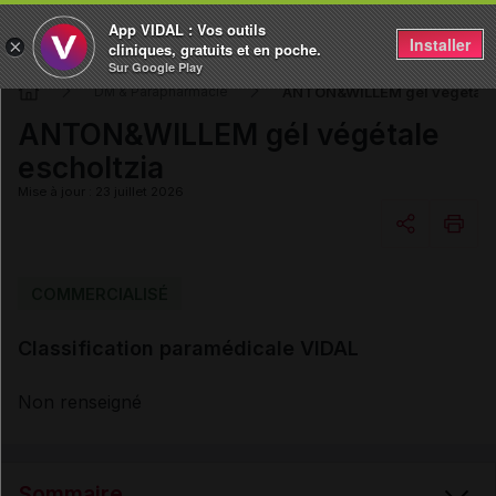
App VIDAL : Vos outils
Installer
×
cliniques, gratuits et en poche.
Sur Google Play
ANTON&WILLEM gél végétale 
DM & Parapharmacie
ANTON&WILLEM gél végétale
escholtzia
Mise à jour : 23 juillet 2026
Copier l'url
COMMERCIALISÉ
Classification paramédicale VIDAL
Email
Non renseigné
Sommaire