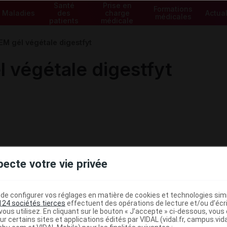
Santé
Prise en
Formations
Maladies
des
charge
Actual
médicales
patients
médicale
 gél végétale digestfyt
végétale digestfyt
pecte votre vie privée
e configurer vos réglages en matière de cookies et technologies simil
124 sociétés tierces
effectuent des opérations de lecture et/ou d’écr
ous utilisez. En cliquant sur le bouton « J’accepte » ci-dessous, vou
ministratives
ur certains sites et applications édités par VIDAL (vidal.fr, campus.vidal.