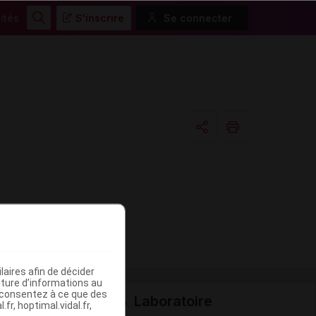
ités
S'inscrire
Se connecter
Rechercher
Copier l'url
Email
aires afin de décider
iture d’informations au
s consentez à ce que des
Laboratoire
fr, hoptimal.vidal.fr,