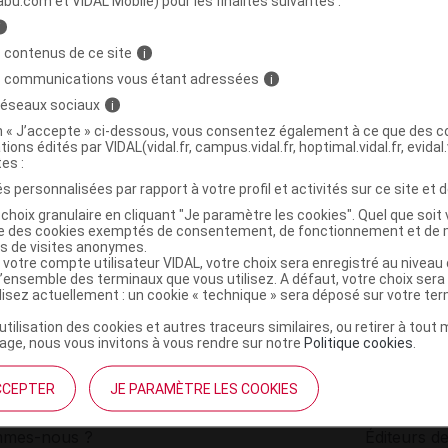
abu.com et VIDAL Mobile) pour les finalités suivantes :
i
EM Gél végétale digestfyt B/60
C
 contenus de ce site
i
s communications vous étant adressées
i
 réseaux sociaux
i
3700303304856
on « J’accepte » ci-dessous, vous consentez également à ce que des co
r
Globale Santé
tions édités par VIDAL(vidal.fr, campus.vidal.fr, hoptimal.vidal.fr, evidal.
NR
tes :
s personnalisées par rapport à votre profil et activités sur ce site et d
choix granulaire en cliquant "Je paramètre les cookies". Quel que soit 
ise des cookies exemptés de consentement, de fonctionnement et de 
es de visites anonymes.
 votre compte utilisateur VIDAL, votre choix sera enregistré au nivea
l’ensemble des terminaux que vous utilisez. A défaut, votre choix ser
ilisez actuellement : un cookie « technique » sera déposé sur votre te
’utilisation des cookies et autres traceurs similaires, ou retirer à tou
ge, nous vous invitons à vous rendre sur notre
Politique cookies
.
CCEPTER
JE PARAMÈTRE LES COOKIES
institutionnel
Espace pa
mmes-nous ?
Éditeurs de