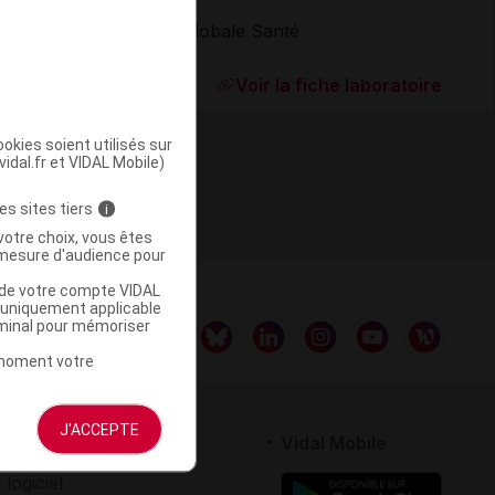
Globale Santé
ommercialisé
Voir la fiche laboratoire
okies soient utilisés sur
vidal.fr et VIDAL Mobile)
es sites tiers
i
votre choix, vous êtes
mesure d'audience pour
u de votre compte VIDAL
a uniquement applicable
rminal pour mémoriser
t moment votre
J'ACCEPTE
rtenaires
Vidal Mobile
 logiciel