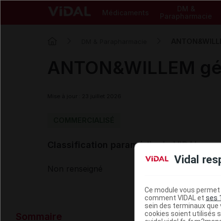
DM &
Médicaments
Parapharmacie
ANTON&WILLEM
DM & Parapharmacie
ANTON&WILLEM gél 
Mise à jour : 23 juillet 2026
COMMERCIALISÉ
Classification paramédicale VIDAL
Vidal res
Non renseigné
Ce module vous permet d
comment VIDAL et
ses 
sein des terminaux que v
Données ad
cookies soient utilisés s
Sommaire