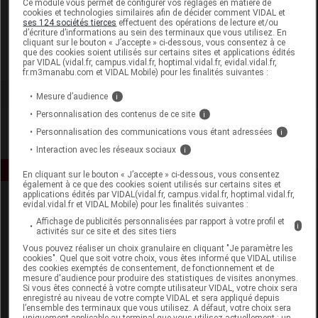
Ce module vous permet de configurer vos réglages en matière de
cookies et technologies similaires afin de décider comment VIDAL et
ses 124 sociétés tierces
effectuent des opérations de lecture et/ou
Globale Santé
d’écriture d’informations au sein des terminaux que vous utilisez. En
cliquant sur le bouton « J’accepte » ci-dessous, vous consentez à ce
que des cookies soient utilisés sur certains sites et applications édités
Voir la fiche laboratoire
par VIDAL (vidal.fr, campus.vidal.fr, hoptimal.vidal.fr, evidal.vidal.fr,
fr.m3manabu.com et VIDAL Mobile) pour les finalités suivantes :
Mesure d’audience
i
Personnalisation des contenus de ce site
i
Personnalisation des communications vous étant adressées
i
Interaction avec les réseaux sociaux
i
En cliquant sur le bouton « J’accepte » ci-dessous, vous consentez
également à ce que des cookies soient utilisés sur certains sites et
applications édités par VIDAL(vidal.fr, campus.vidal.fr, hoptimal.vidal.fr,
evidal.vidal.fr et VIDAL Mobile) pour les finalités suivantes :
Affichage de publicités personnalisées par rapport à votre profil et
i
activités sur ce site et des sites tiers
Vous pouvez réaliser un choix granulaire en cliquant "Je paramètre les
cookies". Quel que soit votre choix, vous êtes informé que VIDAL utilise
des cookies exemptés de consentement, de fonctionnement et de
Espace produit
mesure d'audience pour produire des statistiques de visites anonymes.
Si vous êtes connecté à votre compte utilisateur VIDAL, votre choix sera
enregistré au niveau de votre compte VIDAL et sera appliqué depuis
Boutique
l’ensemble des terminaux que vous utilisez. A défaut, votre choix sera
VIDAL Expert
uniquement applicable au terminal que vous utilisez actuellement : un