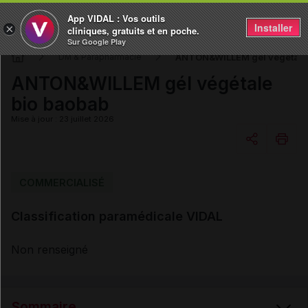
App VIDAL : Vos outils
Installer
×
cliniques, gratuits et en poche.
Sur Google Play
ANTON&WILLEM gél végétale 
DM & Parapharmacie
ANTON&WILLEM gél végétale
bio baobab
Mise à jour : 23 juillet 2026
Copier l'url
COMMERCIALISÉ
Classification paramédicale VIDAL
Email
Non renseigné
Sommaire