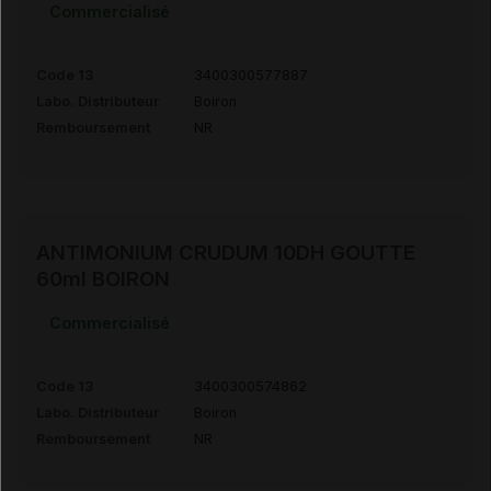
Commercialisé
Code 13
3400300577887
Labo. Distributeur
Boiron
Remboursement
NR
ANTIMONIUM CRUDUM 10DH GOUTTE
60ml BOIRON
Commercialisé
Code 13
3400300574862
Labo. Distributeur
Boiron
Remboursement
NR