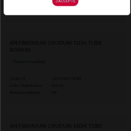
J'ACCEPTE
Labo. Distributeur
Boiron
Remboursement
NR
ANTIMONIUM CRUDUM 12DH TUBE
BOIRON
Commercialisé
Code 13
3400300578198
Labo. Distributeur
Boiron
Remboursement
NR
ANTIMONIUM CRUDUM 14DH TUBE