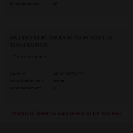
Remboursement
NR
ANTIMONIUM CRUDUM 15CH GOUTTE
125ml BOIRON
Commercialisé
Code 13
3400300574237
Labo. Distributeur
Boiron
Remboursement
NR
Charger 15 références supplémentaires (69 restantes)