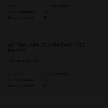
Code 13
3400300578884
Labo. Distributeur
Boiron
Remboursement
NR
ANTIMONIUM CRUDUM 10MK TUBE
BOIRON
Commercialisé
Code 13
3400300578808
Labo. Distributeur
Boiron
Remboursement
NR