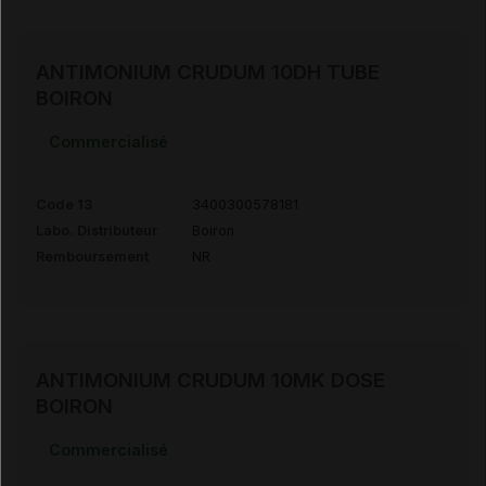
ANTIMONIUM CRUDUM 10DH TUBE
BOIRON
Commercialisé
Code 13
3400300578181
Labo. Distributeur
Boiron
Remboursement
NR
ANTIMONIUM CRUDUM 10MK DOSE
BOIRON
Commercialisé