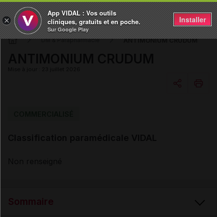
App VIDAL : Vos outils
Installer
×
cliniques, gratuits et en poche.
Sur Google Play
ANTIMONIUM CRUDUM
DM & Parapharmacie
ANTIMONIUM CRUDUM
Mise à jour : 23 juillet 2026
Copier l'url
COMMERCIALISÉ
Classification paramédicale VIDAL
Email
Non renseigné
Sommaire