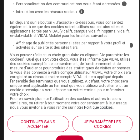
ANTIMONIUM CRUDUM 12CH TUBE
Personnalisation des communications vous étant adressées
i
BOIRON
Interaction avec les réseaux sociaux
i
Commercialisé
En cliquant sur le bouton « J’accepte » ci-dessous, vous consentez
également à ce que des cookies soient utilisés sur certains sites et
applications édités par VIDAL(vidal.fr, campus.vidal.fr, hoptimal.vidal.fr,
evidal.vidal.fr et VIDAL Mobile) pour les finalités suivantes :
Code ACL
0057112
Affichage de publicités personnalisées par rapport à votre profil et
i
Code 13
3400300577900
activités sur ce site et des sites tiers
Labo. Distributeur
Boiron
Vous pouvez réaliser un choix granulaire en cliquant "Je paramètre les
cookies". Quel que soit votre choix, vous êtes informé que VIDAL utilise
Remboursement
NR
des cookies exemptés de consentement, de fonctionnement et de
mesure d'audience pour produire des statistiques de visites anonymes.
Si vous êtes connecté à votre compte utilisateur VIDAL, votre choix sera
enregistré au niveau de votre compte VIDAL et sera appliqué depuis
l’ensemble des terminaux que vous utilisez. A défaut, votre choix sera
uniquement applicable au terminal que vous utilisez actuellement : un
cookie « technique » sera déposé sur votre terminal pour mémoriser
votre choix.
ANTIMONIUM CRUDUM 12DH GOUTTE
Pour en savoir plus sur l’utilisation des cookies et autres traceurs
similaires, ou retirer à tout moment votre consentement à leur usage,
125ml BOIRON
nous vous invitons à vous rendre sur notre
Politique cookies
.
Commercialisé
CONTINUER SANS
JE PARAMÈTRE LES
ACCEPTER
COOKIES
Code 13
3400300574879