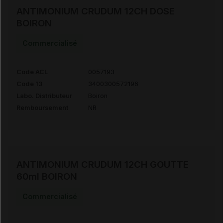
ANTIMONIUM CRUDUM 12CH DOSE
BOIRON
Commercialisé
Code ACL
0057193
Code 13
3400300572196
Labo. Distributeur
Boiron
Remboursement
NR
ANTIMONIUM CRUDUM 12CH GOUTTE
60ml BOIRON
Commercialisé