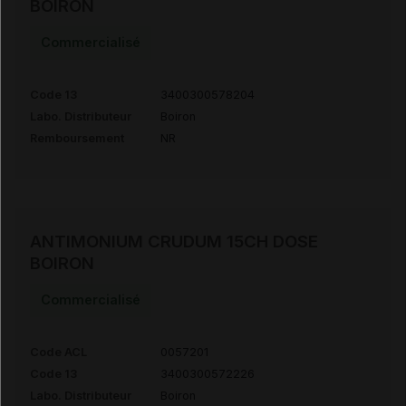
BOIRON
Commercialisé
Code 13
3400300578204
Labo. Distributeur
Boiron
Remboursement
NR
ANTIMONIUM CRUDUM 15CH DOSE
BOIRON
Commercialisé
Code ACL
0057201
Code 13
3400300572226
Labo. Distributeur
Boiron