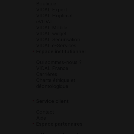
Boutique
VIDAL Expert
VIDAL Hoptimal
eVIDAL
VIDAL Mobile
VIDAL widget
VIDAL Sécurisation
VIDAL e-Services
Espace institutionnel
Qui sommes-nous ?
VIDAL France
Carrières
Charte éthique et
déontologique
Service client
Contact
Aide
Espace partenaires