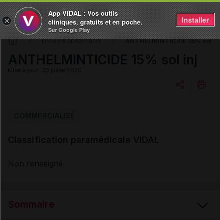
App VIDAL : Vos outils
Installer
×
cliniques, gratuits et en poche.
Sur Google Play
ANTHELMINTICIDE 15% sol in
DM & Parapharmacie
ANTHELMINTICIDE 15% sol inj
Mise à jour : 23 juillet 2026
Copier l'url
COMMERCIALISÉ
Classification paramédicale VIDAL
Email
Non renseigné
Sommaire