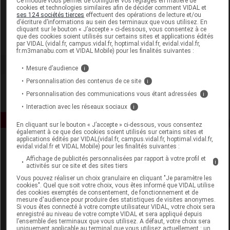
Ce module vous permet de configurer vos réglages en matière de
cookies et technologies similaires afin de décider comment VIDAL et
ses 124 sociétés tierces
effectuent des opérations de lecture et/ou
Biové
d’écriture d’informations au sein des terminaux que vous utilisez. En
cliquant sur le bouton « J’accepte » ci-dessous, vous consentez à ce
que des cookies soient utilisés sur certains sites et applications édités
Voir la fiche laboratoire
par VIDAL (vidal.fr, campus.vidal.fr, hoptimal.vidal.fr, evidal.vidal.fr,
fr.m3manabu.com et VIDAL Mobile) pour les finalités suivantes :
Mesure d’audience
i
Personnalisation des contenus de ce site
i
Personnalisation des communications vous étant adressées
i
Interaction avec les réseaux sociaux
i
En cliquant sur le bouton « J’accepte » ci-dessous, vous consentez
également à ce que des cookies soient utilisés sur certains sites et
applications édités par VIDAL(vidal.fr, campus.vidal.fr, hoptimal.vidal.fr,
evidal.vidal.fr et VIDAL Mobile) pour les finalités suivantes :
Affichage de publicités personnalisées par rapport à votre profil et
i
activités sur ce site et des sites tiers
Vous pouvez réaliser un choix granulaire en cliquant "Je paramètre les
cookies". Quel que soit votre choix, vous êtes informé que VIDAL utilise
des cookies exemptés de consentement, de fonctionnement et de
Espace produit
mesure d'audience pour produire des statistiques de visites anonymes.
Si vous êtes connecté à votre compte utilisateur VIDAL, votre choix sera
Boutique
enregistré au niveau de votre compte VIDAL et sera appliqué depuis
l’ensemble des terminaux que vous utilisez. A défaut, votre choix sera
VIDAL Expert
uniquement applicable au terminal que vous utilisez actuellement : un