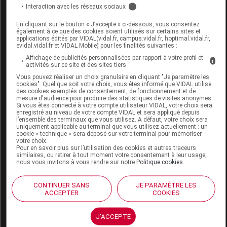
Interaction avec les réseaux sociaux
i
mode d'emploi
En cliquant sur le bouton « J’accepte » ci-dessous, vous consentez
également à ce que des cookies soient utilisés sur certains sites et
applications édités par VIDAL(vidal.fr, campus.vidal.fr, hoptimal.vidal.fr,
Appliquer le produit juste avant l'exposition.
evidal.vidal.fr et VIDAL Mobile) pour les finalités suivantes :
Renouveler généreusement et fréquemment, surtout
Affichage de publicités personnalisées par rapport à votre profil et
i
après une baignade ou s'être essuyé. Usage externe.
activités sur ce site et des sites tiers
Vous pouvez réaliser un choix granulaire en cliquant "Je paramètre les
précautions d'emploi
cookies". Quel que soit votre choix, vous êtes informé que VIDAL utilise
des cookies exemptés de consentement, de fonctionnement et de
mesure d'audience pour produire des statistiques de visites anonymes.
Si vous êtes connecté à votre compte utilisateur VIDAL, votre choix sera
L'abus de soleil est dangereux. Un produit solaire ne
enregistré au niveau de votre compte VIDAL et sera appliqué depuis
protège jamais totalement. Ne pas exposer les
l’ensemble des terminaux que vous utilisez. A défaut, votre choix sera
uniquement applicable au terminal que vous utilisez actuellement : un
nourrissons et les jeunes enfants directement au
cookie « technique » sera déposé sur votre terminal pour mémoriser
votre choix.
soleil. Protéger les enfants avec un chapeau, des
Pour en savoir plus sur l’utilisation des cookies et autres traceurs
lunettes de soleil et un T-shirt. En cas de contact avec
similaires, ou retirer à tout moment votre consentement à leur usage,
nous vous invitons à vous rendre sur notre
Politique cookies
.
les yeux, les rincer immédiatement et abondamment.
Éviter le contact avec les textiles.
CONTINUER SANS
JE PARAMÈTRE LES
ACCEPTER
COOKIES
Données administratives
J'ACCEPTE