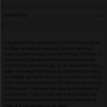
Sommaire
PRÉSENTATION
L'engagement du Laboratoire La Roche-Posay est de
protéger la peau au maximum, sans compromis.
COMPOSITION
Grâce à la technologie brevetée Netlock, les filtres UV
minéraux et organiques Anthelios sont encapsulés
PROPRIÉTÉS
dans de fines gouttes de gel, qui se rassemblent pour
créer un maillage homogène et résistant sur la peau.
Ce maillage permet de renforcer la protection UVB et
UTILISATION
UVA : l'indice de protection UVA des produits solaires
Anthelios est 2 fois supérieur aux recommandations
européennes. Grâce à cette même technologie, les
MODE D'EMPLOI
formules sont prouvées comme ultra-résistantes à
l'eau, à la transpiration et au sable.