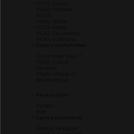
VIDAL Expert
VIDAL Hoptimal
eVIDAL
VIDAL Mobile
VIDAL widget
VIDAL Sécurisation
VIDAL e-Services
Espace institutionnel
Qui sommes-nous ?
VIDAL France
Carrières
Charte éthique et
déontologique
Service client
Contact
Aide
Espace partenaires
Éditeurs de logiciel