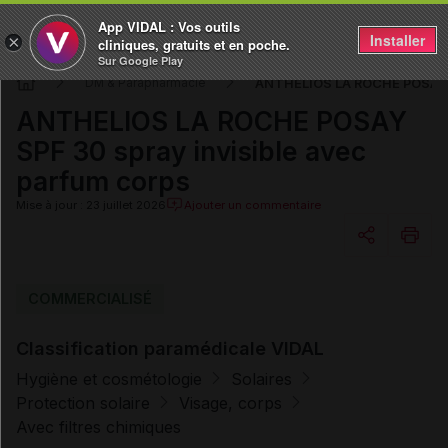
App VIDAL : Vos outils
Installer
×
cliniques, gratuits et en poche.
Sur Google Play
ANTHELIOS LA ROCHE POSAY SP
DM & Parapharmacie
ANTHELIOS LA ROCHE POSAY
SPF 30 spray invisible avec
parfum corps
Mise à jour : 23 juillet 2026
Ajouter un commentaire
Copier l'url
COMMERCIALISÉ
Classification paramédicale VIDAL
Email
Hygiène et cosmétologie
Solaires
Protection solaire
Visage, corps
Avec filtres chimiques