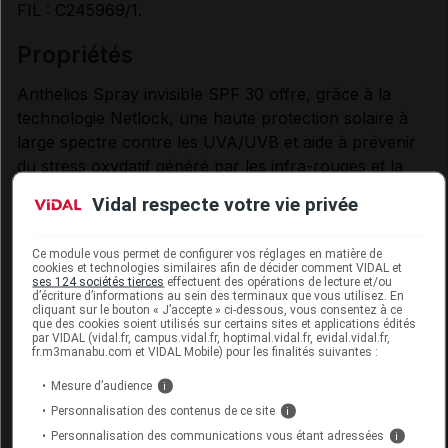
FIL : C245969/1.
propriétés
Anthelios Spray invisible SPF 30 offre, grâce à la
technologie Netlock, une haute protection solaire à
large spectre contre les UVA/UVB et aide à prévenir
du stress oxydatif généré par les infra-rouges et la
pollution. Formule très résistante à l'eau, à la
Vidal respecte votre vie privée
transpiration et au sable, avec une texture ultra-
légère au fini invisible, sans traces blanches. Formule
Ce module vous permet de configurer vos réglages en matière de
testée en conditions marines, plus respectueuse du
cookies et technologies similaires afin de décider comment VIDAL et
ses 124 sociétés tierces
effectuent des opérations de lecture et/ou
milieu marin. Hypoallergénique. Testé sous contrôle
d’écriture d’informations au sein des terminaux que vous utilisez. En
dermatologique. Avec parfum.
cliquant sur le bouton « J’accepte » ci-dessous, vous consentez à ce
que des cookies soient utilisés sur certains sites et applications édités
par VIDAL (vidal.fr, campus.vidal.fr, hoptimal.vidal.fr, evidal.vidal.fr,
utilisation
fr.m3manabu.com et VIDAL Mobile) pour les finalités suivantes :
Mesure d’audience
i
Peaux sensibles et peaux sujettes aux intolérances
Personnalisation des contenus de ce site
i
solaires, communément appelées allergies solaires.
Personnalisation des communications vous étant adressées
i
Corps.