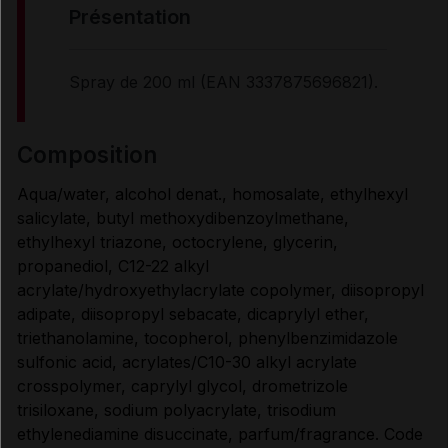
présentation
Spray de 200 ml (EAN 3337875696821).
composition
Aqua/water, alcohol denat., homosalate, ethylhexyl
salicylate, butyl methoxydibenzoylmethane,
ethylhexyl triazone, octocrylene, glycerin,
propanediol, C12-22 alkyl
acrylate/hydroxyethylacrylate copolymer, diisopropyl
adipate, diisopropyl sebacate, dicaprylyl ether,
triethanolamine, tocopherol, phenylbenzimidazole
sulfonic acid, acrylates/C10-30 alkyl acrylate
crosspolymer, caprylyl glycol, drometrizole
trisiloxane, sodium polyacrylate, trisodium
ethylenediamine disuccinate, parfum/fragrance. Code