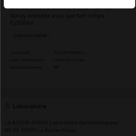
ANTHELIOS LA ROCHE POSAY SPF30
Spray invisible avec parfum corps
Fl/200ml
Commercialisé
Code EAN
3337875696821
Labo. Distributeur
La Roche Posay
Remboursement
NR
Laboratoire
LA ROCHE-POSAY Laboratoire Dermatologique
BP 23. 86270 La Roche-Posay