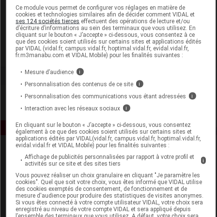
Laboratoire
Ce module vous permet de configurer vos réglages en matière de
cookies et technologies similaires afin de décider comment VIDAL et
ses 124 sociétés tierces
effectuent des opérations de lecture et/ou
d’écriture d’informations au sein des terminaux que vous utilisez. En
LBDV Les Breuvages du Voironnais
cliquant sur le bouton « J’accepte » ci-dessous, vous consentez à ce
que des cookies soient utilisés sur certains sites et applications édités
par VIDAL (vidal.fr, campus.vidal.fr, hoptimal.vidal.fr, evidal.vidal.fr,
Voir la fiche laboratoire
fr.m3manabu.com et VIDAL Mobile) pour les finalités suivantes :
Mesure d’audience
i
Personnalisation des contenus de ce site
i
Personnalisation des communications vous étant adressées
i
Interaction avec les réseaux sociaux
i
En cliquant sur le bouton « J’accepte » ci-dessous, vous consentez
également à ce que des cookies soient utilisés sur certains sites et
applications édités par VIDAL(vidal.fr, campus.vidal.fr, hoptimal.vidal.fr,
evidal.vidal.fr et VIDAL Mobile) pour les finalités suivantes :
Affichage de publicités personnalisées par rapport à votre profil et
i
activités sur ce site et des sites tiers
Vous pouvez réaliser un choix granulaire en cliquant "Je paramètre les
cookies". Quel que soit votre choix, vous êtes informé que VIDAL utilise
des cookies exemptés de consentement, de fonctionnement et de
mesure d'audience pour produire des statistiques de visites anonymes.
Espace produit
Si vous êtes connecté à votre compte utilisateur VIDAL, votre choix sera
enregistré au niveau de votre compte VIDAL et sera appliqué depuis
Boutique
l’ensemble des terminaux que vous utilisez. A défaut, votre choix sera