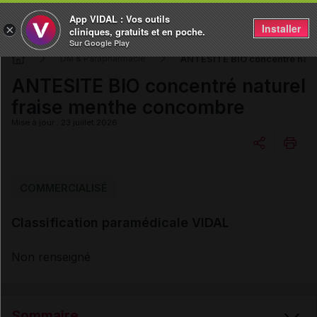
App VIDAL : Vos outils
Installer
×
cliniques, gratuits et en poche.
Sur Google Play
ANTESITE BIO concentré natu
DM & Parapharmacie
ANTESITE BIO concentré naturel
fraise menthe concombre
Mise à jour : 23 juillet 2026
Copier l'url
COMMERCIALISÉ
Classification paramédicale VIDAL
Email
Non renseigné
Sommaire