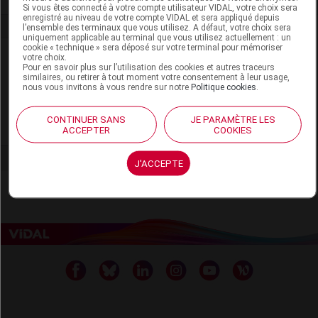
Si vous êtes connecté à votre compte utilisateur VIDAL, votre choix sera
enregistré au niveau de votre compte VIDAL et sera appliqué depuis
l’ensemble des terminaux que vous utilisez. A défaut, votre choix sera
uniquement applicable au terminal que vous utilisez actuellement : un
cookie « technique » sera déposé sur votre terminal pour mémoriser
Laboratoire
votre choix.
Pour en savoir plus sur l’utilisation des cookies et autres traceurs
similaires, ou retirer à tout moment votre consentement à leur usage,
nous vous invitons à vous rendre sur notre
Politique cookies
.
Anita France
CONTINUER SANS
JE PARAMÈTRE LES
Voir la fiche laboratoire
ACCEPTER
COOKIES
J'ACCEPTE