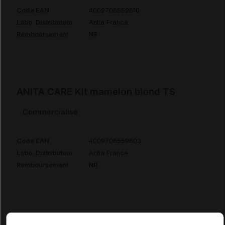
Code EAN
4009706559610
Labo. Distributeur
Anita France
Remboursement
NR
ANITA CARE Kit mamelon blond TS
Commercialisé
Code EAN
4009706559603
Labo. Distributeur
Anita France
Remboursement
NR
ANITA CARE Kit mamelon dark TL