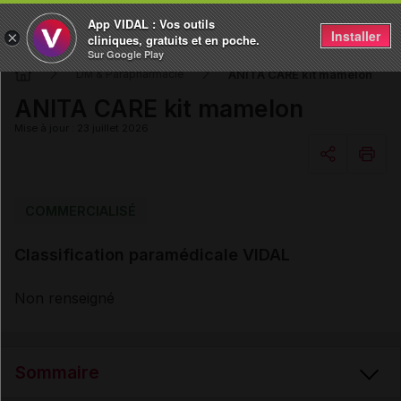
App VIDAL : Vos outils
Installer
×
cliniques, gratuits et en poche.
Sur Google Play
ANITA CARE kit mamelon
DM & Parapharmacie
ANITA CARE kit mamelon
Mise à jour : 23 juillet 2026
Copier l'url
COMMERCIALISÉ
Classification paramédicale VIDAL
Email
Non renseigné
Sommaire