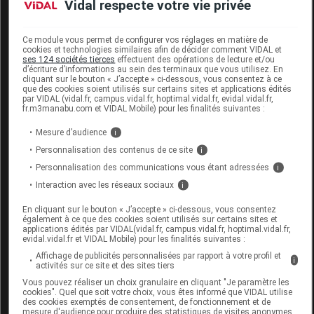
Vidal respecte votre vie privée
Commercialisé
Ce module vous permet de configurer vos réglages en matière de
cookies et technologies similaires afin de décider comment VIDAL et
ses 124 sociétés tierces
effectuent des opérations de lecture et/ou
Code EAN
4009706559597
d’écriture d’informations au sein des terminaux que vous utilisez. En
cliquant sur le bouton « J’accepte » ci-dessous, vous consentez à ce
Labo. Distributeur
Anita France
que des cookies soient utilisés sur certains sites et applications édités
Remboursement
NR
par VIDAL (vidal.fr, campus.vidal.fr, hoptimal.vidal.fr, evidal.vidal.fr,
fr.m3manabu.com et VIDAL Mobile) pour les finalités suivantes :
Mesure d’audience
i
Personnalisation des contenus de ce site
i
Personnalisation des communications vous étant adressées
i
ANITA CARE Kit mamelon dark TS
Interaction avec les réseaux sociaux
i
Commercialisé
En cliquant sur le bouton « J’accepte » ci-dessous, vous consentez
également à ce que des cookies soient utilisés sur certains sites et
applications édités par VIDAL(vidal.fr, campus.vidal.fr, hoptimal.vidal.fr,
evidal.vidal.fr et VIDAL Mobile) pour les finalités suivantes :
Code EAN
4009706559580
Affichage de publicités personnalisées par rapport à votre profil et
i
Labo. Distributeur
Anita France
activités sur ce site et des sites tiers
Remboursement
NR
Vous pouvez réaliser un choix granulaire en cliquant "Je paramètre les
cookies". Quel que soit votre choix, vous êtes informé que VIDAL utilise
des cookies exemptés de consentement, de fonctionnement et de
mesure d'audience pour produire des statistiques de visites anonymes.