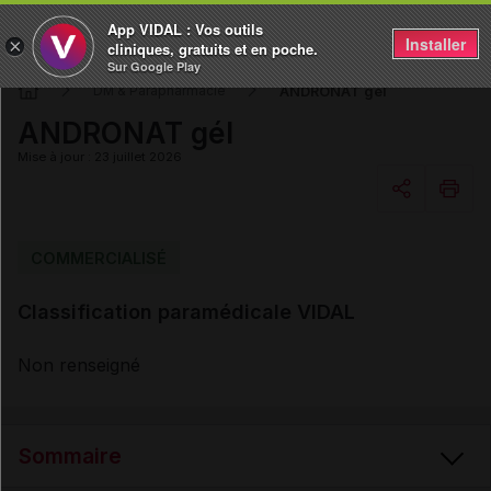
App VIDAL : Vos outils
Installer
×
cliniques, gratuits et en poche.
Sur Google Play
ANDRONAT gél
DM & Parapharmacie
ANDRONAT gél
Mise à jour : 23 juillet 2026
Copier l'url
COMMERCIALISÉ
Classification paramédicale VIDAL
Email
Non renseigné
Sommaire