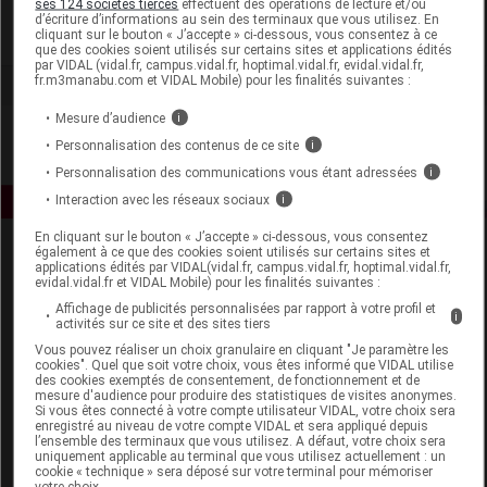
ses 124 sociétés tierces
effectuent des opérations de lecture et/ou
d’écriture d’informations au sein des terminaux que vous utilisez. En
cliquant sur le bouton « J’accepte » ci-dessous, vous consentez à ce
Voir la fiche laboratoire
que des cookies soient utilisés sur certains sites et applications édités
par VIDAL (vidal.fr, campus.vidal.fr, hoptimal.vidal.fr, evidal.vidal.fr,
fr.m3manabu.com et VIDAL Mobile) pour les finalités suivantes :
Mesure d’audience
i
Personnalisation des contenus de ce site
i
Personnalisation des communications vous étant adressées
i
Interaction avec les réseaux sociaux
i
En cliquant sur le bouton « J’accepte » ci-dessous, vous consentez
également à ce que des cookies soient utilisés sur certains sites et
applications édités par VIDAL(vidal.fr, campus.vidal.fr, hoptimal.vidal.fr,
evidal.vidal.fr et VIDAL Mobile) pour les finalités suivantes :
Affichage de publicités personnalisées par rapport à votre profil et
i
activités sur ce site et des sites tiers
Vous pouvez réaliser un choix granulaire en cliquant "Je paramètre les
Espace produit
cookies". Quel que soit votre choix, vous êtes informé que VIDAL utilise
des cookies exemptés de consentement, de fonctionnement et de
mesure d'audience pour produire des statistiques de visites anonymes.
Boutique
Si vous êtes connecté à votre compte utilisateur VIDAL, votre choix sera
VIDAL Expert
enregistré au niveau de votre compte VIDAL et sera appliqué depuis
l’ensemble des terminaux que vous utilisez. A défaut, votre choix sera
VIDAL Hoptimal
uniquement applicable au terminal que vous utilisez actuellement : un
eVIDAL
cookie « technique » sera déposé sur votre terminal pour mémoriser
votre choix.