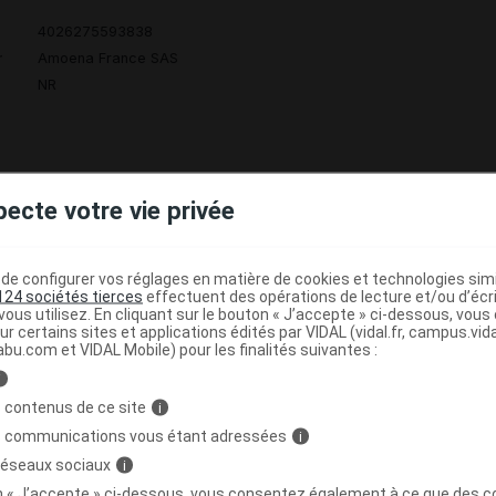
4026275593838
r
Amoena France SAS
NR
pecte votre vie privée
NA SB Soutien-gorge p prothèse framboise
C
e configurer vos réglages en matière de cookies et technologies simil
124 sociétés tierces
effectuent des opérations de lecture et/ou d’écr
4026275593913
ous utilisez. En cliquant sur le bouton « J’accepte » ci-dessous, vou
ur certains sites et applications édités par VIDAL (vidal.fr, campus.vidal.
r
Amoena France SAS
abu.com et VIDAL Mobile) pour les finalités suivantes :
NR
i
 contenus de ce site
i
s communications vous étant adressées
i
 réseaux sociaux
i
NA SB Soutien-gorge p prothèse framboise
C
on « J’accepte » ci-dessous, vous consentez également à ce que des co