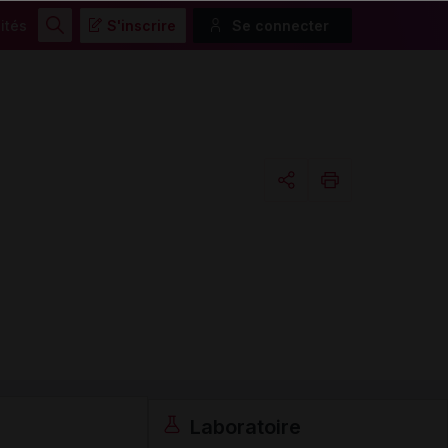
ités
S'inscrire
Se connecter
Rechercher
Copier l'url
Email
Laboratoire