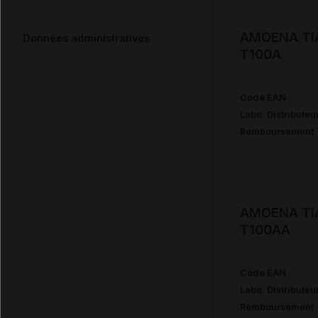
AMOENA TIA
Données administratives
T100A
Code EAN
Labo. Distributeu
Remboursement
AMOENA TIA
T100AA
Code EAN
Labo. Distributeu
Remboursement