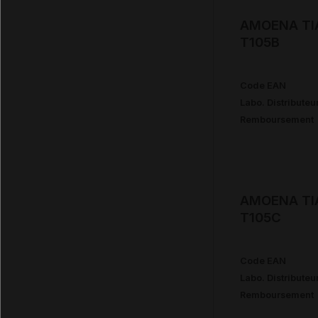
AMOENA TIA
T105B
Code EAN
Labo. Distributeu
Remboursement
AMOENA TIA
T105C
Code EAN
Labo. Distributeu
Remboursement