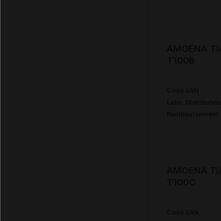
AMOENA TIA
T100B
Code EAN
Labo. Distributeu
Remboursement
AMOENA TIA
T100C
Code EAN