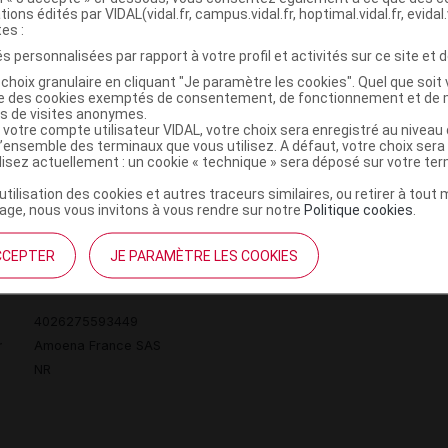
tions édités par VIDAL(vidal.fr, campus.vidal.fr, hoptimal.vidal.fr, evidal.
tes :
s personnalisées par rapport à votre profil et activités sur ce site et d
4026275593524
choix granulaire en cliquant "Je paramètre les cookies". Quel que soit 
ise des cookies exemptés de consentement, de fonctionnement et de 
r
Amoena France SAS
es de visites anonymes.
NR
 votre compte utilisateur VIDAL, votre choix sera enregistré au nivea
l’ensemble des terminaux que vous utilisez. A défaut, votre choix ser
ilisez actuellement : un cookie « technique » sera déposé sur votre te
’utilisation des cookies et autres traceurs similaires, ou retirer à tou
ge, nous vous invitons à vous rendre sur notre
Politique cookies
.
NA SB Soutien-gorge p prothèse framboise
C
CCEPTER
JE PARAMÈTRE LES COOKIES
4026275593449
r
Amoena France SAS
NR