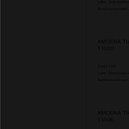
Labo. Distributeu
Remboursement
AMOENA TIA
T100D
Code EAN
Labo. Distributeu
Remboursement
AMOENA TIA
T100E