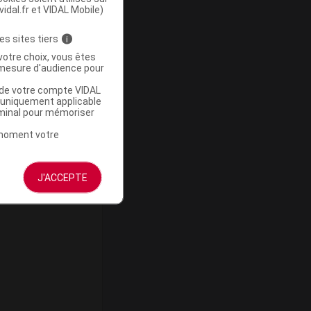
vidal.fr et VIDAL Mobile)
es sites tiers
i
votre choix, vous êtes
mesure d'audience pour
u de votre compte VIDAL
a uniquement applicable
rminal pour mémoriser
t moment votre
ommercialisé
J'ACCEPTE