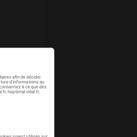
ommercialisé
aires afin de décider
iture d’informations au
s consentez à ce que des
fr, hoptimal.vidal.fr,
ommercialisé
okies soient utilisés sur