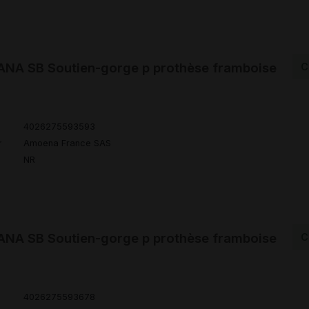
NA SB Soutien-gorge p prothèse framboise
C
4026275593593
r
Amoena France SAS
NR
NA SB Soutien-gorge p prothèse framboise
C
4026275593678