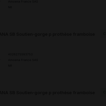
r
Amoena France SAS
NR
NA SB Soutien-gorge p prothèse framboise
C
4026275593753
r
Amoena France SAS
NR
NA SB Soutien-gorge p prothèse framboise
C