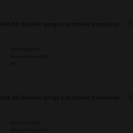
NA SB Soutien-gorge p prothèse framboise
C
4026275593760
r
Amoena France SAS
NR
NA SB Soutien-gorge p prothèse framboise
C
4026275593845
r
Amoena France SAS