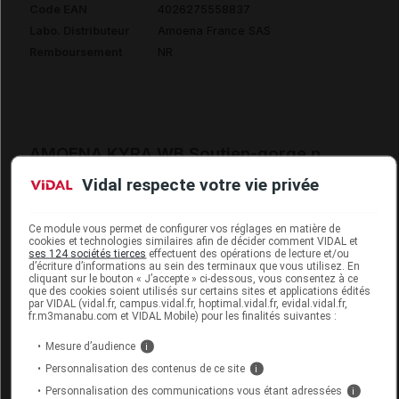
Code EAN
4026275558837
Labo. Distributeur
Amoena France SAS
Remboursement
NR
AMOENA KYRA WB Soutien-gorge p
prothèse ivoire/sable T105D
Vidal respecte votre vie privée
Commercialisé
Ce module vous permet de configurer vos réglages en matière de
cookies et technologies similaires afin de décider comment VIDAL et
ses 124 sociétés tierces
effectuent des opérations de lecture et/ou
Code EAN
4026275558899
d’écriture d’informations au sein des terminaux que vous utilisez. En
cliquant sur le bouton « J’accepte » ci-dessous, vous consentez à ce
Labo. Distributeur
Amoena France SAS
que des cookies soient utilisés sur certains sites et applications édités
par VIDAL (vidal.fr, campus.vidal.fr, hoptimal.vidal.fr, evidal.vidal.fr,
Remboursement
NR
fr.m3manabu.com et VIDAL Mobile) pour les finalités suivantes :
Mesure d’audience
i
Personnalisation des contenus de ce site
i
Personnalisation des communications vous étant adressées
i