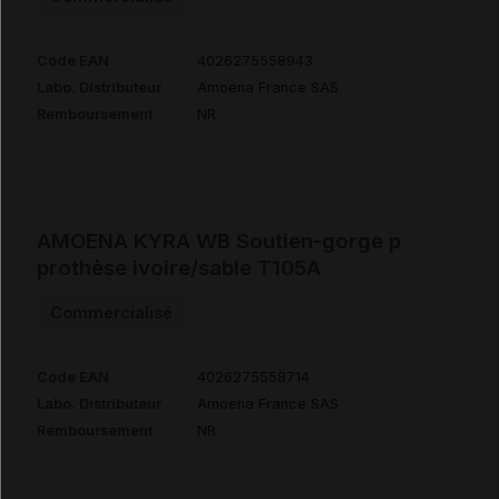
Code EAN
4026275558943
Labo. Distributeur
Amoena France SAS
Remboursement
NR
AMOENA KYRA WB Soutien-gorge p
prothèse ivoire/sable T105A
Commercialisé
Code EAN
4026275558714
Labo. Distributeur
Amoena France SAS
Remboursement
NR