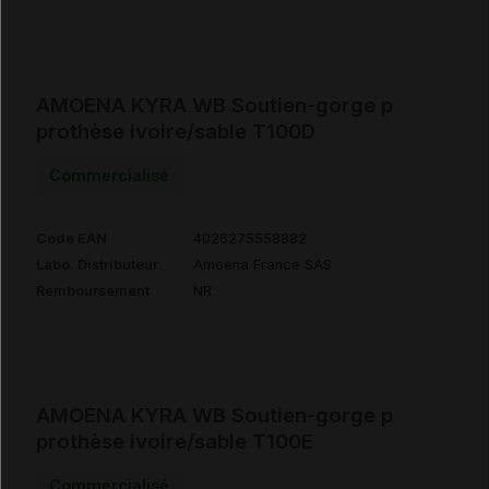
AMOENA KYRA WB Soutien-gorge p
prothèse ivoire/sable T100D
Commercialisé
Code EAN
4026275558882
Labo. Distributeur
Amoena France SAS
Remboursement
NR
AMOENA KYRA WB Soutien-gorge p
prothèse ivoire/sable T100E
Commercialisé