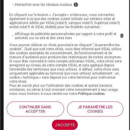
AMOENA KYRA WB Soutien-gorge p
Interaction avec les réseaux sociaux
i
prothèse ivoire/sable T105E
En cliquant sur le bouton « J’accepte » ci-dessous, vous consentez
également à ce que des cookies soient utilisés sur certains sites et
Commercialisé
applications édités par VIDAL(vidal.fr, campus.vidal.fr, hoptimal.vidal.fr,
evidal.vidal.fr et VIDAL Mobile) pour les finalités suivantes :
Affichage de publicités personnalisées par rapport à votre profil et
i
Code EAN
4026275558950
activités sur ce site et des sites tiers
Labo. Distributeur
Amoena France SAS
Vous pouvez réaliser un choix granulaire en cliquant "Je paramètre les
cookies". Quel que soit votre choix, vous êtes informé que VIDAL utilise
Remboursement
NR
des cookies exemptés de consentement, de fonctionnement et de
mesure d'audience pour produire des statistiques de visites anonymes.
Si vous êtes connecté à votre compte utilisateur VIDAL, votre choix sera
enregistré au niveau de votre compte VIDAL et sera appliqué depuis
l’ensemble des terminaux que vous utilisez. A défaut, votre choix sera
uniquement applicable au terminal que vous utilisez actuellement : un
cookie « technique » sera déposé sur votre terminal pour mémoriser
votre choix.
AMOENA KYRA WB Soutien-gorge p
Pour en savoir plus sur l’utilisation des cookies et autres traceurs
similaires, ou retirer à tout moment votre consentement à leur usage,
prothèse ivoire/sable T110A
nous vous invitons à vous rendre sur notre
Politique cookies
.
Commercialisé
CONTINUER SANS
JE PARAMÈTRE LES
ACCEPTER
COOKIES
Code EAN
4026275558721
J'ACCEPTE
Labo. Distributeur
Amoena France SAS