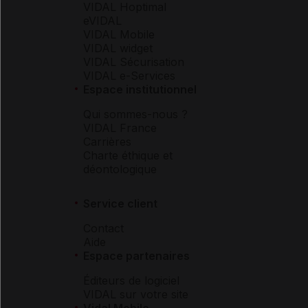
VIDAL Hoptimal
eVIDAL
VIDAL Mobile
VIDAL widget
VIDAL Sécurisation
VIDAL e-Services
Espace institutionnel
Qui sommes-nous ?
VIDAL France
Carrières
Charte éthique et
déontologique
Service client
Contact
Aide
Espace partenaires
Éditeurs de logiciel
VIDAL sur votre site
Vidal Mobile