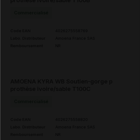
prothèse ivoire/sable T100B
Commercialisé
Code EAN
4026275558769
Labo. Distributeur
Amoena France SAS
Remboursement
NR
AMOENA KYRA WB Soutien-gorge p
prothèse ivoire/sable T100C
Commercialisé
Code EAN
4026275558820
Labo. Distributeur
Amoena France SAS
Remboursement
NR