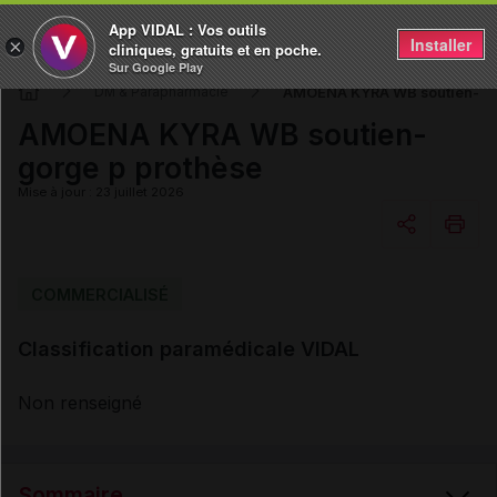
App VIDAL : Vos outils
Installer
×
cliniques, gratuits et en poche.
Sur Google Play
AMOENA KYRA WB soutien-gor
DM & Parapharmacie
AMOENA KYRA WB soutien-
gorge p prothèse
Mise à jour : 23 juillet 2026
Copier l'url
COMMERCIALISÉ
Classification paramédicale VIDAL
Email
Non renseigné
Sommaire