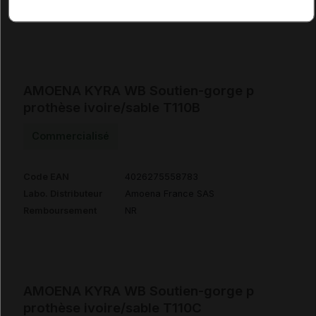
Remboursement
NR
AMOENA KYRA WB Soutien-gorge p
prothèse ivoire/sable T110B
Commercialisé
Code EAN
4026275558783
Labo. Distributeur
Amoena France SAS
Remboursement
NR
AMOENA KYRA WB Soutien-gorge p
prothèse ivoire/sable T110C