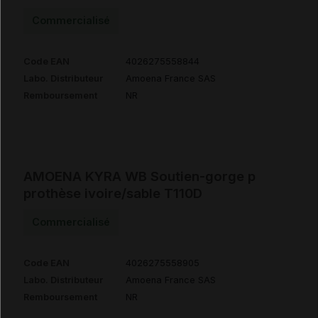
Commercialisé
Code EAN
4026275558844
Labo. Distributeur
Amoena France SAS
Remboursement
NR
AMOENA KYRA WB Soutien-gorge p
prothèse ivoire/sable T110D
Commercialisé
Code EAN
4026275558905
Labo. Distributeur
Amoena France SAS
Remboursement
NR