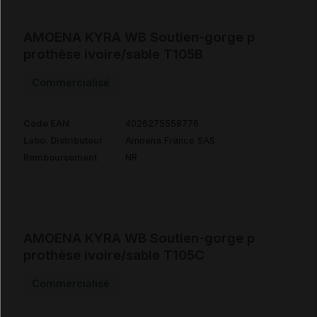
AMOENA KYRA WB Soutien-gorge p
prothèse ivoire/sable T105B
Commercialisé
Code EAN
4026275558776
Labo. Distributeur
Amoena France SAS
Remboursement
NR
AMOENA KYRA WB Soutien-gorge p
prothèse ivoire/sable T105C
Commercialisé