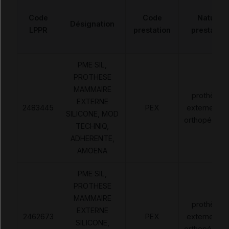
Code
Code
Nature
Désignation
LPPR
prestation
prestation
PME SIL,
PROTHESE
MAMMAIRE
prothèses
EXTERNE
2483445
PEX
externes no
SILICONE, MOD
orthopédiqu
TECHNIQ,
ADHERENTE,
AMOENA
PME SIL,
PROTHESE
MAMMAIRE
prothèses
EXTERNE
2462673
PEX
externes no
SILICONE,
orthopédiqu