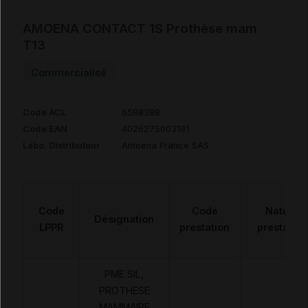
AMOENA CONTACT 1S Prothèse mam
T13
Commercialisé
Code ACL
6588388
Code EAN
4026275003191
Labo. Distributeur
Amoena France SAS
Code
Code
Nature
Désignation
LPPR
prestation
prestation
PME SIL,
PROTHESE
MAMMAIRE