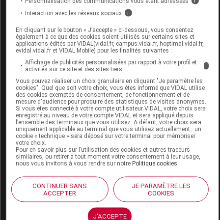
Personnalisation des communications vous étant adressées
i
Code
Code
Nature
Désignation
Interaction avec les réseaux sociaux
i
LPPR
prestation
prestation
En cliquant sur le bouton « J’accepte » ci-dessous, vous consentez
également à ce que des cookies soient utilisés sur certains sites et
applications édités par VIDAL(vidal.fr, campus.vidal.fr, hoptimal.vidal.fr,
PME SIL,
evidal.vidal.fr et VIDAL Mobile) pour les finalités suivantes :
PROTHESE
Affichage de publicités personnalisées par rapport à votre profil et
i
activités sur ce site et des sites tiers
MAMMAIRE
prothèses
Vous pouvez réaliser un choix granulaire en cliquant "Je paramètre les
EXTERNE
cookies". Quel que soit votre choix, vous êtes informé que VIDAL utilise
2483445
PEX
externes no
des cookies exemptés de consentement, de fonctionnement et de
SILICONE, MOD
mesure d'audience pour produire des statistiques de visites anonymes.
orthopédiqu
TECHNIQ,
Si vous êtes connecté à votre compte utilisateur VIDAL, votre choix sera
enregistré au niveau de votre compte VIDAL et sera appliqué depuis
ADHERENTE,
l’ensemble des terminaux que vous utilisez. A défaut, votre choix sera
uniquement applicable au terminal que vous utilisez actuellement : un
AMOENA
cookie « technique » sera déposé sur votre terminal pour mémoriser
votre choix.
Pour en savoir plus sur l’utilisation des cookies et autres traceurs
PME SIL,
similaires, ou retirer à tout moment votre consentement à leur usage,
nous vous invitons à vous rendre sur notre
Politique cookies
.
PROTHESE
MAMMAIRE
prothèses
CONTINUER SANS
JE PARAMÈTRE LES
EXTERNE
ACCEPTER
COOKIES
2462673
PEX
externes no
SILICONE,
orthopédiqu
AMOENA,
J'ACCEPTE