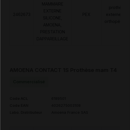
MAMMAIRE
prothèses
EXTERNE
2462673
PEX
externes no
SILICONE,
orthopédiqu
AMOENA,
PRESTATION
DAPPAREILLAGE
AMOENA CONTACT 1S Prothèse mam T4
Commercialisé
Code ACL
6189501
Code EAN
4026275003108
Labo. Distributeur
Amoena France SAS