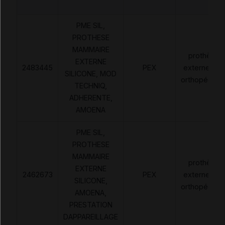
PME SIL,
PROTHESE
MAMMAIRE
prothèses
EXTERNE
2483445
PEX
externes no
SILICONE, MOD
orthopédiqu
TECHNIQ,
ADHERENTE,
AMOENA
PME SIL,
PROTHESE
MAMMAIRE
prothèses
EXTERNE
2462673
PEX
externes no
SILICONE,
orthopédiqu
AMOENA,
PRESTATION
DAPPAREILLAGE