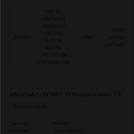
PME SIL,
PROTHESE
MAMMAIRE
prothèses
EXTERNE
2462673
PEX
externes no
SILICONE,
orthopédiqu
AMOENA,
PRESTATION
DAPPAREILLAGE
AMOENA CONTACT 1S Prothèse mam T3
Commercialisé
Code ACL
6189493
Code EAN
4026275003092