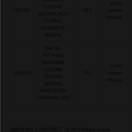
prothèses
EXTERNE
2483445
PEX
externes no
SILICONE, MOD
orthopédiqu
TECHNIQ,
ADHERENTE,
AMOENA
PME SIL,
PROTHESE
MAMMAIRE
prothèses
EXTERNE
2462673
PEX
externes no
SILICONE,
orthopédiqu
AMOENA,
PRESTATION
DAPPAREILLAGE
AMOENA CONTACT 1S Prothèse mam