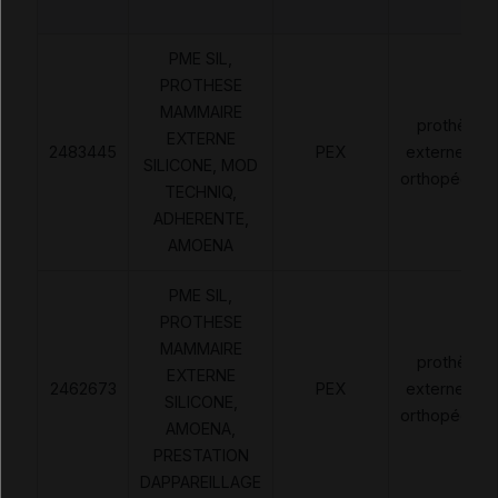
PME SIL,
PROTHESE
MAMMAIRE
prothèses
EXTERNE
2483445
PEX
externes no
SILICONE, MOD
orthopédiqu
TECHNIQ,
ADHERENTE,
AMOENA
PME SIL,
PROTHESE
MAMMAIRE
prothèses
EXTERNE
2462673
PEX
externes no
SILICONE,
orthopédiqu
AMOENA,
PRESTATION
DAPPAREILLAGE