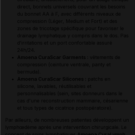
direct, bonnets universels couvrant les besoins
du bonnet AA à F, avec différents niveaux de
compression (Léger, Medium et Fort) et des
zones de tricotage spécifique pour favoriser le
drainage lymphatique y compris dans le dos. Pas
d'irritations et un port confortable assuré
24h/24.
Amoena CuraScar Garments :
vêtements de
compression (ceinture ventrale, panty et
bermuda).
Amoena CuraScar Silicones :
patchs en
silicone, lavables, réutilisables et
personnalisables (sein, sites donneurs dans le
cas d'une reconstruction mammaire, césarienne
et tous types de cicatrice postopératoire).
Par ailleurs, de nombreuses patientes développent un
lymphœdème après une intervention chirurgicale. Le
concept de soins lymphatiques
Amoena CuraLymph