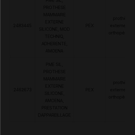
PME SIL,
PROTHESE
MAMMAIRE
prothèses
EXTERNE
2483445
PEX
externes no
SILICONE, MOD
orthopédiqu
TECHNIQ,
ADHERENTE,
AMOENA
PME SIL,
PROTHESE
MAMMAIRE
prothèses
EXTERNE
2462673
PEX
externes no
SILICONE,
orthopédiqu
AMOENA,
PRESTATION
DAPPAREILLAGE