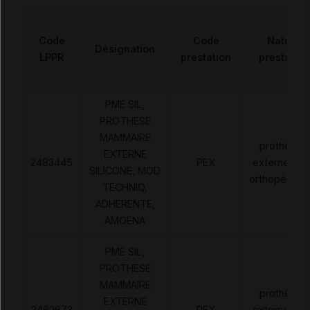
Code
Code
Nature
Désignation
LPPR
prestation
prestation
PME SIL,
PROTHESE
MAMMAIRE
prothèses
EXTERNE
2483445
PEX
externes no
SILICONE, MOD
orthopédiqu
TECHNIQ,
ADHERENTE,
AMOENA
PME SIL,
PROTHESE
MAMMAIRE
prothèses
EXTERNE
2462673
PEX
externes no