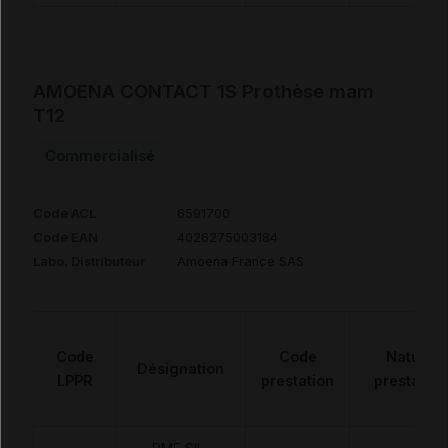
AMOENA CONTACT 1S Prothèse mam
T12
Commercialisé
Code ACL
6591700
Code EAN
4026275003184
Labo. Distributeur
Amoena France SAS
Code
Code
Nature
Désignation
LPPR
prestation
prestation