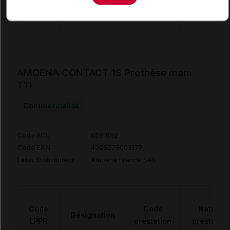
PRESTATION
DAPPAREILLAGE
AMOENA CONTACT 1S Prothèse mam
T11
Commercialisé
Code ACL
6591692
Code EAN
4026275003177
Labo. Distributeur
Amoena France SAS
Code
Code
Nature
Désignation
LPPR
prestation
prestation