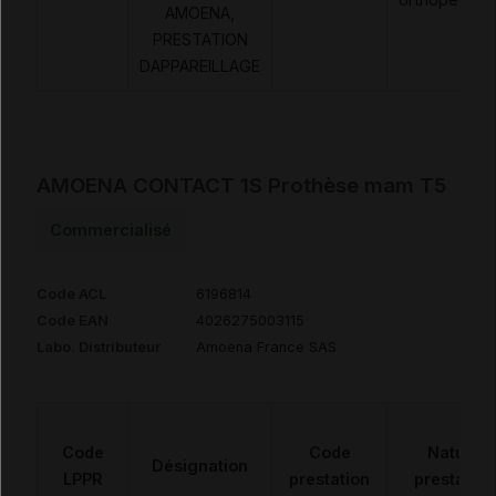
AMOENA,
PRESTATION
DAPPAREILLAGE
AMOENA CONTACT 1S Prothèse mam T5
Commercialisé
Code ACL
6196814
Code EAN
4026275003115
Labo. Distributeur
Amoena France SAS
Code
Code
Nature
Désignation
LPPR
prestation
prestation