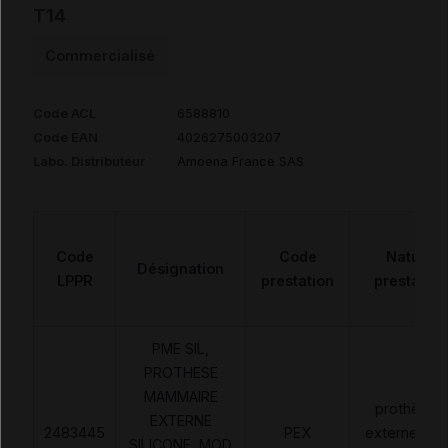
T14
Commercialisé
Code ACL
6588810
Code EAN
4026275003207
Labo. Distributeur
Amoena France SAS
Code
Code
Nature
Désignation
LPPR
prestation
prestation
PME SIL,
PROTHESE
MAMMAIRE
prothèses
EXTERNE
2483445
PEX
externes no
SILICONE, MOD