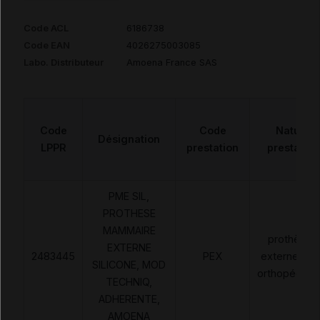
Code ACL
6186738
Code EAN
4026275003085
Labo. Distributeur
Amoena France SAS
Code
Code
Nature
Désignation
LPPR
prestation
prestation
PME SIL,
PROTHESE
MAMMAIRE
prothèses
EXTERNE
2483445
PEX
externes no
SILICONE, MOD
orthopédiqu
TECHNIQ,
ADHERENTE,
AMOENA