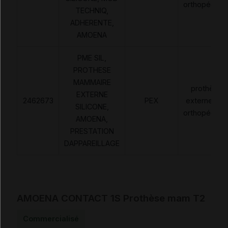
orthopédiqu
TECHNIQ,
ADHERENTE,
AMOENA
PME SIL,
PROTHESE
MAMMAIRE
prothèses
EXTERNE
2462673
PEX
externes no
SILICONE,
orthopédiqu
AMOENA,
PRESTATION
DAPPAREILLAGE
AMOENA CONTACT 1S Prothèse mam T2
Commercialisé