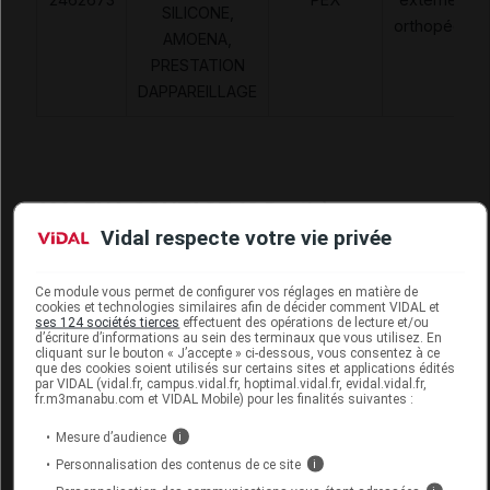
SILICONE,
orthopédiqu
AMOENA,
PRESTATION
DAPPAREILLAGE
AMOENA CONTACT 1S Prothèse mam
T10
Vidal respecte votre vie privée
Commercialisé
Ce module vous permet de configurer vos réglages en matière de
cookies et technologies similaires afin de décider comment VIDAL et
ses 124 sociétés tierces
effectuent des opérations de lecture et/ou
d’écriture d’informations au sein des terminaux que vous utilisez. En
Code ACL
6588359
cliquant sur le bouton « J’accepte » ci-dessous, vous consentez à ce
que des cookies soient utilisés sur certains sites et applications édités
Code EAN
4026275003160
par VIDAL (vidal.fr, campus.vidal.fr, hoptimal.vidal.fr, evidal.vidal.fr,
Labo. Distributeur
Amoena France SAS
fr.m3manabu.com et VIDAL Mobile) pour les finalités suivantes :
Mesure d’audience
i
Personnalisation des contenus de ce site
i