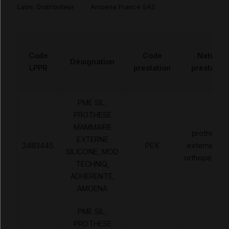
Labo. Distributeur
Amoena France SAS
Code
Code
Nature
Désignation
LPPR
prestation
prestation
PME SIL,
PROTHESE
MAMMAIRE
prothèses
EXTERNE
2483445
PEX
externes no
SILICONE, MOD
orthopédiqu
TECHNIQ,
ADHERENTE,
AMOENA
PME SIL,
PROTHESE