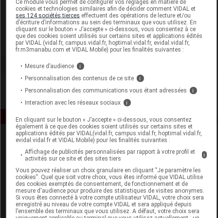
Ce module vous permet de configurer vos réglages en matière de
cookies et technologies similaires afin de décider comment VIDAL et
ses 124 sociétés tierces
effectuent des opérations de lecture et/ou
Amoena France SAS
d’écriture d’informations au sein des terminaux que vous utilisez. En
cliquant sur le bouton « J’accepte » ci-dessous, vous consentez à ce
que des cookies soient utilisés sur certains sites et applications édités
Voir la fiche laboratoire
par VIDAL (vidal.fr, campus.vidal.fr, hoptimal.vidal.fr, evidal.vidal.fr,
fr.m3manabu.com et VIDAL Mobile) pour les finalités suivantes :
Mesure d’audience
i
Personnalisation des contenus de ce site
i
Personnalisation des communications vous étant adressées
i
Interaction avec les réseaux sociaux
i
En cliquant sur le bouton « J’accepte » ci-dessous, vous consentez
également à ce que des cookies soient utilisés sur certains sites et
applications édités par VIDAL(vidal.fr, campus.vidal.fr, hoptimal.vidal.fr,
evidal.vidal.fr et VIDAL Mobile) pour les finalités suivantes :
Affichage de publicités personnalisées par rapport à votre profil et
i
activités sur ce site et des sites tiers
Vous pouvez réaliser un choix granulaire en cliquant "Je paramètre les
cookies". Quel que soit votre choix, vous êtes informé que VIDAL utilise
des cookies exemptés de consentement, de fonctionnement et de
Espace produit
mesure d'audience pour produire des statistiques de visites anonymes.
Si vous êtes connecté à votre compte utilisateur VIDAL, votre choix sera
enregistré au niveau de votre compte VIDAL et sera appliqué depuis
Boutique
l’ensemble des terminaux que vous utilisez. A défaut, votre choix sera
VIDAL Expert
uniquement applicable au terminal que vous utilisez actuellement : un