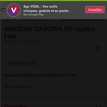
App VIDAL : Vos outils
Installer
×
cliniques, gratuits et en poche.
Sur Google Play
AMOENA CASORIA OP maillot 
DM & Parapharmacie
AMOENA CASORIA OP maillot
bain
Mise à jour : 23 juillet 2026
Copier l'url
COMMERCIALISÉ
Classification paramédicale VIDAL
Email
Non renseigné
Sommaire