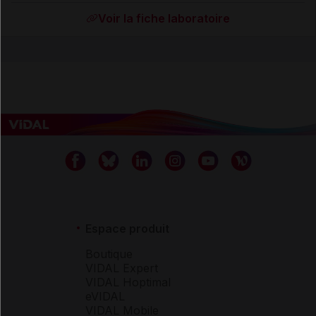
Voir la fiche laboratoire
Espace produit
Boutique
VIDAL Expert
VIDAL Hoptimal
eVIDAL
VIDAL Mobile