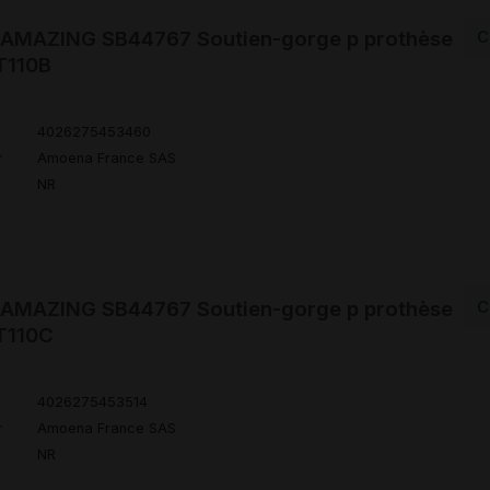
MAZING SB44767 Soutien-gorge p prothèse
C
T110B
4026275453460
r
Amoena France SAS
NR
MAZING SB44767 Soutien-gorge p prothèse
C
T110C
4026275453514
r
Amoena France SAS
NR