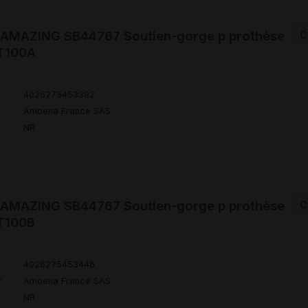
MAZING SB44767 Soutien-gorge p prothèse
C
 T100A
4026275453392
r
Amoena France SAS
NR
MAZING SB44767 Soutien-gorge p prothèse
C
 T100B
4026275453446
r
Amoena France SAS
NR