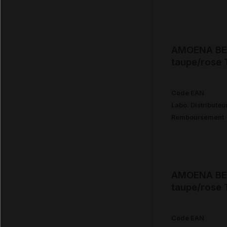
AMOENA BEA
taupe/rose
Code EAN
Labo. Distributeu
Remboursement
AMOENA BEA
taupe/rose
Code EAN