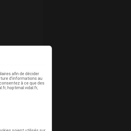
ommercialisé
aires afin de décider
iture d’informations au
s consentez à ce que des
fr, hoptimal.vidal.fr,
ommercialisé
okies soient utilisés sur