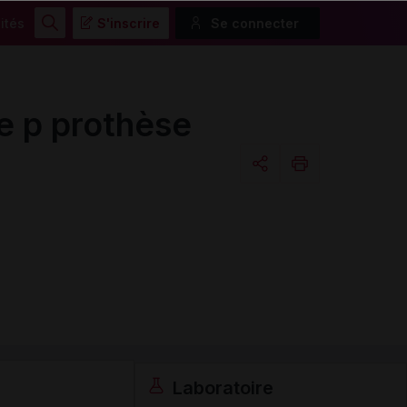
ités
S'inscrire
Se connecter
Rechercher
 p prothèse
Copier l'url
Email
Laboratoire