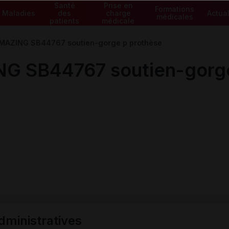
Santé
Prise en
Formations
Maladies
des
charge
Actual
médicales
patients
médicale
AZING SB44767 soutien-gorge p prothèse
SB44767 soutien-gorge
ministratives