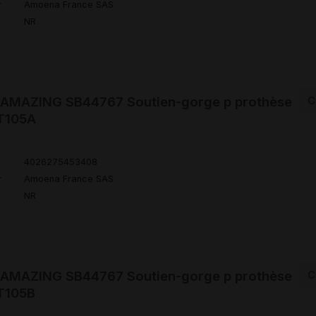
r
Amoena France SAS
NR
MAZING SB44767 Soutien-gorge p prothèse
C
 T105A
4026275453408
r
Amoena France SAS
NR
MAZING SB44767 Soutien-gorge p prothèse
C
T105B