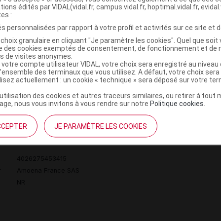
 T105D
tions édités par VIDAL(vidal.fr, campus.vidal.fr, hoptimal.vidal.fr, evidal.
tes :
s personnalisées par rapport à votre profil et activités sur ce site et d
4026275453552
choix granulaire en cliquant "Je paramètre les cookies". Quel que soit 
ise des cookies exemptés de consentement, de fonctionnement et de 
r
Amoena France SAS
es de visites anonymes.
NR
 votre compte utilisateur VIDAL, votre choix sera enregistré au nivea
l’ensemble des terminaux que vous utilisez. A défaut, votre choix ser
ilisez actuellement : un cookie « technique » sera déposé sur votre te
’utilisation des cookies et autres traceurs similaires, ou retirer à tou
ge, nous vous invitons à vous rendre sur notre
Politique cookies
.
MAZING SB44767 Soutien-gorge p prothèse
C
CCEPTER
JE PARAMÈTRE LES COOKIES
T110A
4026275453415
r
Amoena France SAS
NR