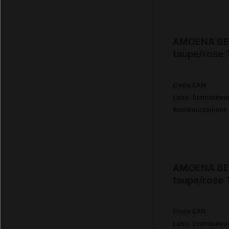
AMOENA BEA
taupe/rose 
Code EAN
Labo. Distributeu
Remboursement
AMOENA BEA
taupe/rose
Code EAN
Labo. Distributeu