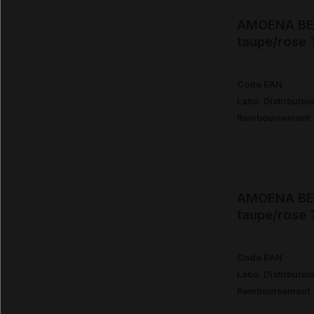
AMOENA BEA
taupe/rose 
Code EAN
Labo. Distributeu
Remboursement
AMOENA BEA
taupe/rose 
Code EAN
Labo. Distributeu
Remboursement