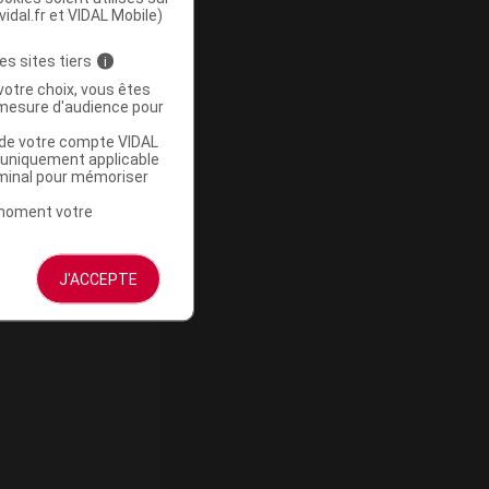
vidal.fr et VIDAL Mobile)
es sites tiers
i
votre choix, vous êtes
mesure d'audience pour
u de votre compte VIDAL
a uniquement applicable
rminal pour mémoriser
t moment votre
ommercialisé
J'ACCEPTE