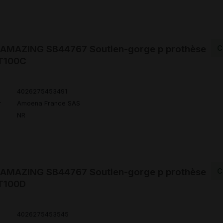
MAZING SB44767 Soutien-gorge p prothèse
C
 T100C
4026275453491
r
Amoena France SAS
NR
MAZING SB44767 Soutien-gorge p prothèse
C
 T100D
4026275453545