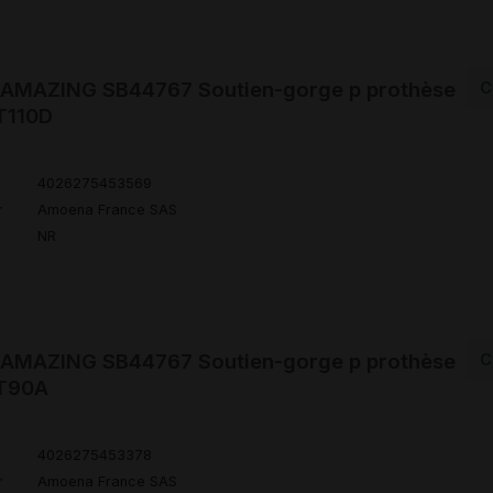
MAZING SB44767 Soutien-gorge p prothèse
C
T110D
4026275453569
r
Amoena France SAS
NR
MAZING SB44767 Soutien-gorge p prothèse
C
 T90A
4026275453378
r
Amoena France SAS