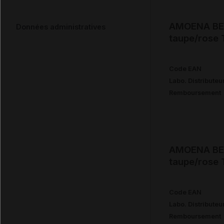
AMOENA BEA
Données administratives
taupe/rose
Code EAN
Labo. Distributeu
Remboursement
AMOENA BEA
taupe/rose
Code EAN
Labo. Distributeu
Remboursement