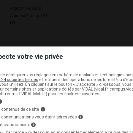
4026275453453
r
Amoena France SAS
NR
pecte votre vie privée
MAZING SB44767 Soutien-gorge p prothèse
C
 T105C
e configurer vos réglages en matière de cookies et technologies simil
124 sociétés tierces
effectuent des opérations de lecture et/ou d’écr
4026275453507
ous utilisez. En cliquant sur le bouton « J’accepte » ci-dessous, vou
ur certains sites et applications édités par VIDAL (vidal.fr, campus.vidal.
r
Amoena France SAS
abu.com et VIDAL Mobile) pour les finalités suivantes :
NR
i
 contenus de ce site
i
s communications vous étant adressées
i
 réseaux sociaux
i
MAZING SB44767 Soutien-gorge p prothèse
C
on « J’accepte » ci-dessous, vous consentez également à ce que des co