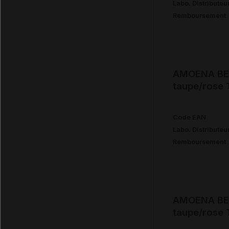
Labo. Distributeu
Remboursement
AMOENA BEA
taupe/rose
Code EAN
Labo. Distributeu
Remboursement
AMOENA BEA
taupe/rose 