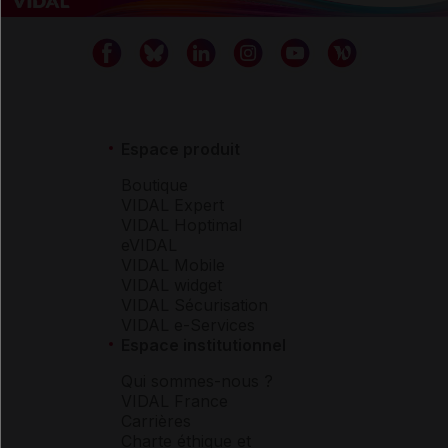
Espace produit
Boutique
VIDAL Expert
VIDAL Hoptimal
eVIDAL
VIDAL Mobile
VIDAL widget
VIDAL Sécurisation
VIDAL e-Services
Espace institutionnel
Qui sommes-nous ?
VIDAL France
Carrières
Charte éthique et