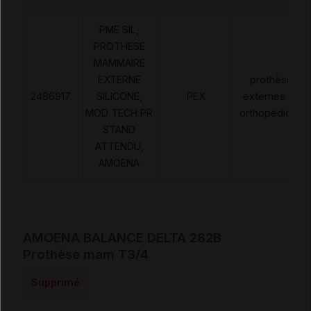
PME SIL,
PROTHESE
MAMMAIRE
EXTERNE
prothèses
2486917
SILICONE,
PEX
externes non
MOD TECH PR
orthopédiques
STAND
ATTENDU,
AMOENA
AMOENA BALANCE DELTA 282B
Prothèse mam T3/4
Supprimé