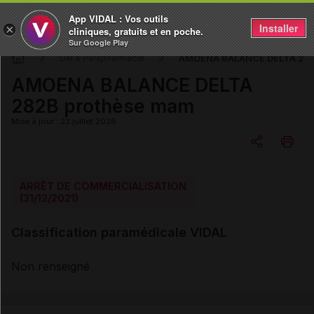
App VIDAL : Vos outils
Installer
×
cliniques, gratuits et en poche.
Sur Google Play
AMOENA BALANCE DELTA 282
DM & Parapharmacie
AMOENA BALANCE DELTA
282B prothèse mam
Mise à jour : 23 juillet 2026
Copier l'url
ARRÊT DE COMMERCIALISATION
(31/12/2021)
Email
Classification paramédicale VIDAL
Non renseigné