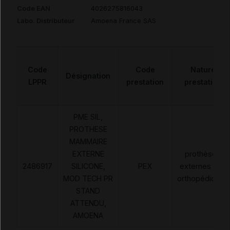
Code EAN
4026275816043
Labo. Distributeur
Amoena France SAS
Code
Code
Nature
Désignation
LPPR
prestation
prestation
PME SIL,
PROTHESE
MAMMAIRE
EXTERNE
prothèses
2486917
SILICONE,
PEX
externes non
MOD TECH PR
orthopédiques
STAND
ATTENDU,
AMOENA