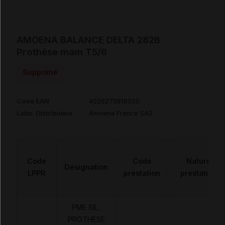
AMOENA BALANCE DELTA 282B
Prothèse mam T5/6
Supprimé
Code EAN
4026275816050
Labo. Distributeur
Amoena France SAS
Code
Code
Nature
Désignation
LPPR
prestation
prestation
PME SIL,
PROTHESE