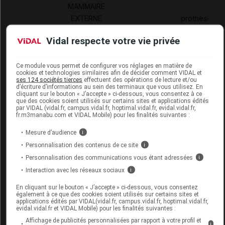
MAMMAIRE
EXTERNE
prothèses
2486917
SILICONE,
PEX
externes non
Vidal respecte votre vie privée
MOD TECH PR
orthopédiques
STAND
Ce module vous permet de configurer vos réglages en matière de
ATTENDU,
cookies et technologies similaires afin de décider comment VIDAL et
AMOENA
ses 124 sociétés tierces
effectuent des opérations de lecture et/ou
d’écriture d’informations au sein des terminaux que vous utilisez. En
cliquant sur le bouton « J’accepte » ci-dessous, vous consentez à ce
que des cookies soient utilisés sur certains sites et applications édités
par VIDAL (vidal.fr, campus.vidal.fr, hoptimal.vidal.fr, evidal.vidal.fr,
fr.m3manabu.com et VIDAL Mobile) pour les finalités suivantes :
AMOENA BALANCE DELTA 282B
Mesure d’audience
i
Prothèse mam T7/8
Personnalisation des contenus de ce site
i
Personnalisation des communications vous étant adressées
i
Supprimé
Interaction avec les réseaux sociaux
i
En cliquant sur le bouton « J’accepte » ci-dessous, vous consentez
Code EAN
4026275816067
également à ce que des cookies soient utilisés sur certains sites et
applications édités par VIDAL(vidal.fr, campus.vidal.fr, hoptimal.vidal.fr,
Labo. Distributeur
Amoena France SAS
evidal.vidal.fr et VIDAL Mobile) pour les finalités suivantes :
Affichage de publicités personnalisées par rapport à votre profil et
i