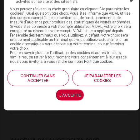
activités sur ce site et des sites tiers
Vous pouvez réaliser un choix granulaire en cliquant "Je paramètre les
cookies". Quel que soit votre choix, vous êtes informé que VIDAL utilise
Code
Code
Nature
des cookies exemptés de consentement, de fonctionnement et de
Désignation
mesure d'audience pour produire des statistiques de visites anonymes.
LPPR
prestation
prestation
Si vous êtes connecté à votre compte utilisateur VIDAL, votre choix sera
enregistré au niveau de votre compte VIDAL et sera appliqué depuis
l’ensemble des terminaux que vous utilisez. A défaut, votre choix sera
uniquement applicable au terminal que vous utilisez actuellement : un
cookie « technique » sera déposé sur votre terminal pour mémoriser
PME SIL,
votre choix.
Pour en savoir plus sur l’utilisation des cookies et autres traceurs
PROTHESE
similaires, ou retirer à tout moment votre consentement à leur usage,
MAMMAIRE
nous vous invitons à vous rendre sur notre
Politique cookies
.
EXTERNE
prothèses
CONTINUER SANS
JE PARAMÈTRE LES
2486917
SILICONE,
PEX
externes non
ACCEPTER
COOKIES
MOD TECH PR
orthopédiques
STAND
J'ACCEPTE
ATTENDU,
AMOENA