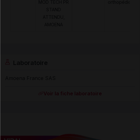
MOD TECH PR
orthopédiques
STAND
ATTENDU,
AMOENA
Laboratoire
Amoena France SAS
Voir la fiche laboratoire