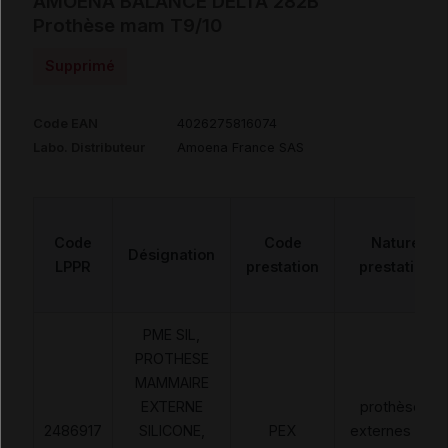
AMOENA BALANCE DELTA 282B
Prothèse mam T9/10
Supprimé
Code EAN
4026275816074
Labo. Distributeur
Amoena France SAS
Code
Code
Nature
Désignation
LPPR
prestation
prestation
PME SIL,
PROTHESE
MAMMAIRE
EXTERNE
prothèses
2486917
SILICONE,
PEX
externes non