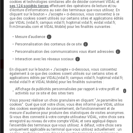
cookies et technologies similaires afin de décider comment VIDAL et
Almafil
ses 124 sociétés tierces
effectuent des opérations de lecture et/ou
d’écriture d’informations au sein des terminaux que vous utilisez. En
cliquant sur le bouton « J’accepte » ci-dessous, vous consentez à ce
que des cookies soient utilisés sur certains sites et applications édités
Voir la fiche laboratoire
par VIDAL (vidal.fr, campus.vidal.fr, hoptimal.vidal.fr, evidal.vidal.fr,
fr.m3manabu.com et VIDAL Mobile) pour les finalités suivantes :
Mesure d’audience
i
Personnalisation des contenus de ce site
i
Personnalisation des communications vous étant adressées
i
Interaction avec les réseaux sociaux
i
En cliquant sur le bouton « J’accepte » ci-dessous, vous consentez
également à ce que des cookies soient utilisés sur certains sites et
applications édités par VIDAL(vidal.fr, campus.vidal.fr, hoptimal.vidal.fr,
evidal.vidal.fr et VIDAL Mobile) pour les finalités suivantes :
Affichage de publicités personnalisées par rapport à votre profil et
i
activités sur ce site et des sites tiers
Vous pouvez réaliser un choix granulaire en cliquant "Je paramètre les
cookies". Quel que soit votre choix, vous êtes informé que VIDAL utilise
Espace produit
des cookies exemptés de consentement, de fonctionnement et de
mesure d'audience pour produire des statistiques de visites anonymes.
Si vous êtes connecté à votre compte utilisateur VIDAL, votre choix sera
Boutique
enregistré au niveau de votre compte VIDAL et sera appliqué depuis
VIDAL Expert
l’ensemble des terminaux que vous utilisez. A défaut, votre choix sera
uniquement applicable au terminal que vous utilisez actuellement : un
VIDAL Hoptimal