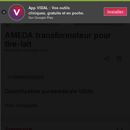
App VIDAL : Vos outils
Installer
×
cliniques, gratuits et en poche.
Sur Google Play
AMEDA transformateur pour tir
DM & Parapharmacie
AMEDA transformateur pour
tire-lait
Mise à jour : 23 juillet 2026
Copier l'url
COMMERCIALISÉ
Classification paramédicale VIDAL
Email
Non renseigné
Sommaire