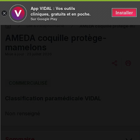
App VIDAL : Vos outils
Installer
×
cliniques, gratuits et en poche.
Sur Google Play
AMEDA coquille protège-mam
DM & Parapharmacie
AMEDA coquille protège-
mamelons
Mise à jour : 23 juillet 2026
Copier l'url
COMMERCIALISÉ
Classification paramédicale VIDAL
Email
Non renseigné
Sommaire