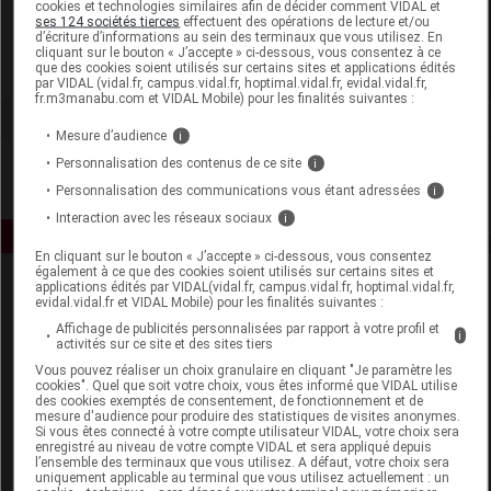
cookies et technologies similaires afin de décider comment VIDAL et
Almafil
ses 124 sociétés tierces
effectuent des opérations de lecture et/ou
d’écriture d’informations au sein des terminaux que vous utilisez. En
cliquant sur le bouton « J’accepte » ci-dessous, vous consentez à ce
que des cookies soient utilisés sur certains sites et applications édités
Voir la fiche laboratoire
par VIDAL (vidal.fr, campus.vidal.fr, hoptimal.vidal.fr, evidal.vidal.fr,
fr.m3manabu.com et VIDAL Mobile) pour les finalités suivantes :
Mesure d’audience
i
Personnalisation des contenus de ce site
i
Personnalisation des communications vous étant adressées
i
Interaction avec les réseaux sociaux
i
En cliquant sur le bouton « J’accepte » ci-dessous, vous consentez
également à ce que des cookies soient utilisés sur certains sites et
applications édités par VIDAL(vidal.fr, campus.vidal.fr, hoptimal.vidal.fr,
evidal.vidal.fr et VIDAL Mobile) pour les finalités suivantes :
Affichage de publicités personnalisées par rapport à votre profil et
i
activités sur ce site et des sites tiers
Vous pouvez réaliser un choix granulaire en cliquant "Je paramètre les
cookies". Quel que soit votre choix, vous êtes informé que VIDAL utilise
Espace produit
des cookies exemptés de consentement, de fonctionnement et de
mesure d'audience pour produire des statistiques de visites anonymes.
Si vous êtes connecté à votre compte utilisateur VIDAL, votre choix sera
Boutique
enregistré au niveau de votre compte VIDAL et sera appliqué depuis
VIDAL Expert
l’ensemble des terminaux que vous utilisez. A défaut, votre choix sera
uniquement applicable au terminal que vous utilisez actuellement : un
VIDAL Hoptimal