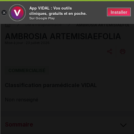
App VIDAL : Vos outils
Installer
×
cliniques, gratuits et en poche.
Sur Google Play
AMBROSIA ARTEMISIAEFOLIA
DM & Parapharmacie
AMBROSIA ARTEMISIAEFOLIA
Mise à jour : 23 juillet 2026
Copier l'url
COMMERCIALISÉ
Classification paramédicale VIDAL
Email
Non renseigné
Sommaire