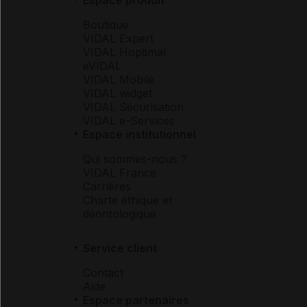
Boutique
VIDAL Expert
VIDAL Hoptimal
eVIDAL
VIDAL Mobile
VIDAL widget
VIDAL Sécurisation
VIDAL e-Services
Espace institutionnel
Qui sommes-nous ?
VIDAL France
Carrières
Charte éthique et
déontologique
Service client
Contact
Aide
Espace partenaires