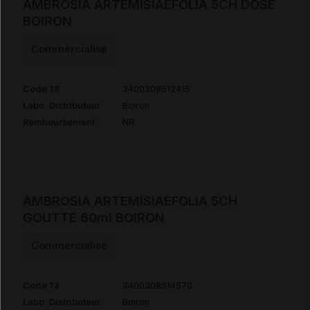
AMBROSIA ARTEMISIAEFOLIA 5CH DOSE
BOIRON
Commercialisé
Code 13
3400308512415
Labo. Distributeur
Boiron
Remboursement
NR
AMBROSIA ARTEMISIAEFOLIA 5CH
GOUTTE 60ml BOIRON
Commercialisé
Code 13
3400308514570
Labo. Distributeur
Boiron