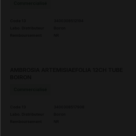
Commercialisé
Code 13
3400308512194
Labo. Distributeur
Boiron
Remboursement
NR
AMBROSIA ARTEMISIAEFOLIA 12CH TUBE
BOIRON
Commercialisé
Code 13
3400308517908
Labo. Distributeur
Boiron
Remboursement
NR