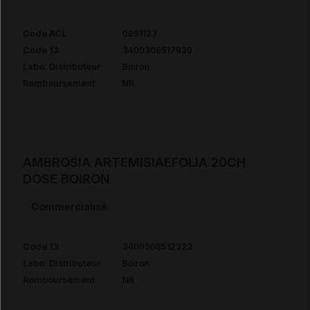
Code ACL
0851123
Code 13
3400308517939
Labo. Distributeur
Boiron
Remboursement
NR
AMBROSIA ARTEMISIAEFOLIA 20CH
DOSE BOIRON
Commercialisé
Code 13
3400308512323
Labo. Distributeur
Boiron
Remboursement
NR