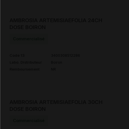
AMBROSIA ARTEMISIAEFOLIA 24CH
DOSE BOIRON
Commercialisé
Code 13
3400308512286
Labo. Distributeur
Boiron
Remboursement
NR
AMBROSIA ARTEMISIAEFOLIA 30CH
DOSE BOIRON
Commercialisé