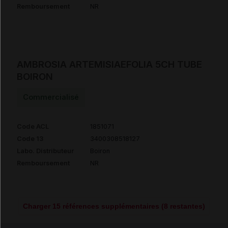
Remboursement
NR
AMBROSIA ARTEMISIAEFOLIA 5CH TUBE
BOIRON
Commercialisé
Code ACL
1851071
Code 13
3400308518127
Labo. Distributeur
Boiron
Remboursement
NR
Charger 15 références supplémentaires (8 restantes)