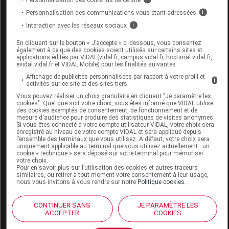
Personnalisation des communications vous étant adressées
i
AMBROSIA ARTEMISIAEFOLIA 4CH DOSE
Interaction avec les réseaux sociaux
i
BOIRON
En cliquant sur le bouton « J’accepte » ci-dessous, vous consentez
également à ce que des cookies soient utilisés sur certains sites et
applications édités par VIDAL(vidal.fr, campus.vidal.fr, hoptimal.vidal.fr,
Commercialisé
evidal.vidal.fr et VIDAL Mobile) pour les finalités suivantes :
Affichage de publicités personnalisées par rapport à votre profil et
i
activités sur ce site et des sites tiers
Code 13
3400308512408
Vous pouvez réaliser un choix granulaire en cliquant "Je paramètre les
Labo. Distributeur
Boiron
cookies". Quel que soit votre choix, vous êtes informé que VIDAL utilise
des cookies exemptés de consentement, de fonctionnement et de
Remboursement
NR
mesure d'audience pour produire des statistiques de visites anonymes.
Si vous êtes connecté à votre compte utilisateur VIDAL, votre choix sera
enregistré au niveau de votre compte VIDAL et sera appliqué depuis
l’ensemble des terminaux que vous utilisez. A défaut, votre choix sera
uniquement applicable au terminal que vous utilisez actuellement : un
cookie « technique » sera déposé sur votre terminal pour mémoriser
votre choix.
Pour en savoir plus sur l’utilisation des cookies et autres traceurs
AMBROSIA ARTEMISIAEFOLIA 4CH
similaires, ou retirer à tout moment votre consentement à leur usage,
GOUTTE 60ml BOIRON
nous vous invitons à vous rendre sur notre
Politique cookies
.
Commercialisé
CONTINUER SANS
JE PARAMÈTRE LES
ACCEPTER
COOKIES