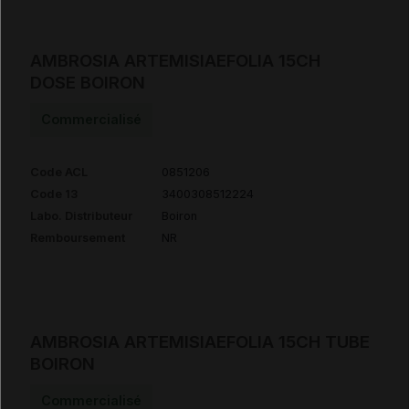
AMBROSIA ARTEMISIAEFOLIA 15CH
DOSE BOIRON
Commercialisé
Code ACL
0851206
Code 13
3400308512224
Labo. Distributeur
Boiron
Remboursement
NR
AMBROSIA ARTEMISIAEFOLIA 15CH TUBE
BOIRON
Commercialisé