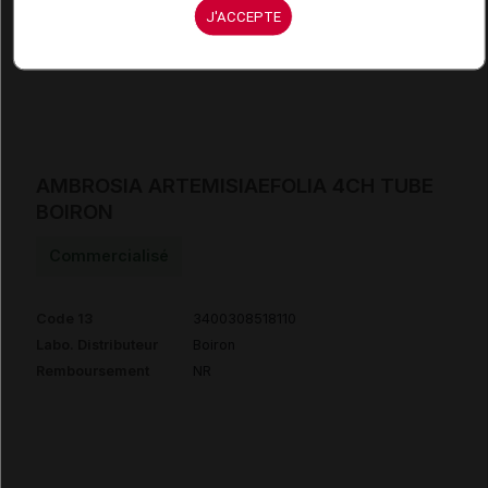
Code 13
3400308514525
J'ACCEPTE
Labo. Distributeur
Boiron
Remboursement
NR
AMBROSIA ARTEMISIAEFOLIA 4CH TUBE
BOIRON
Commercialisé
Code 13
3400308518110
Labo. Distributeur
Boiron
Remboursement
NR