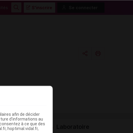
ités
S'inscrire
Se connecter
Rechercher
Copier l'url
Email
aires afin de décider
iture d’informations au
s consentez à ce que des
Laboratoire
fr, hoptimal.vidal.fr,