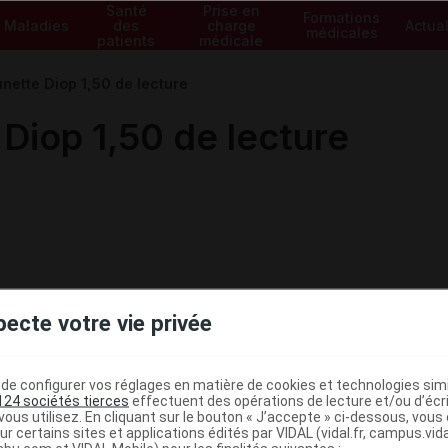
Santé
Prise en
Formations
Maladies
des
charge
Actual
médicales
patients
médicale
unette Diop 1,50 de lecture
Diop 1,50 de lecture
pecte votre vie privée
e configurer vos réglages en matière de cookies et technologies simil
124 sociétés tierces
effectuent des opérations de lecture et/ou d’écr
ous utilisez. En cliquant sur le bouton « J’accepte » ci-dessous, vou
ministratives
ur certains sites et applications édités par VIDAL (vidal.fr, campus.vidal.