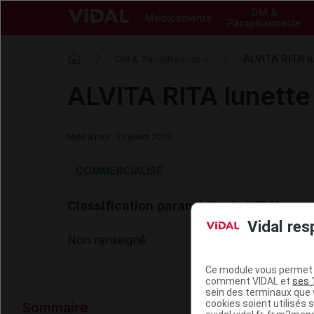
DM &
Médicaments
Parapharmacie
ALVITA RITA l
DM & Parapharmacie
ALVITA RITA lunette 
Mise à jour : 23 juillet 2026
COMMERCIALISÉ
Classification paramédicale VIDAL
Vidal res
Non renseigné
Ce module vous permet d
comment VIDAL et
ses 
sein des terminaux que v
Données ad
cookies soient utilisés s
Sommaire