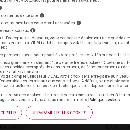
abu.com et VIDAL Mobile) pour les finalités suivantes :
i
 Lunette Diop 1,50 de lecture
C
 contenus de ce site
i
s communications vous étant adressées
i
 réseaux sociaux
i
8014579582814
on « J’accepte » ci-dessous, vous consentez également à ce que des co
r
Alliance Healthcare France
tions édités par VIDAL(vidal.fr, campus.vidal.fr, hoptimal.vidal.fr, evidal.
NR
tes :
s personnalisées par rapport à votre profil et activités sur ce site et d
choix granulaire en cliquant "Je paramètre les cookies". Quel que soit 
ise des cookies exemptés de consentement, de fonctionnement et de 
es de visites anonymes.
 votre compte utilisateur VIDAL, votre choix sera enregistré au nivea
l’ensemble des terminaux que vous utilisez. A défaut, votre choix ser
ilisez actuellement : un cookie « technique » sera déposé sur votre te
’utilisation des cookies et autres traceurs similaires, ou retirer à tou
ge, nous vous invitons à vous rendre sur notre
Politique cookies
.
CCEPTER
JE PARAMÈTRE LES COOKIES
institutionnel
Espace pa
mmes-nous ?
Éditeurs de