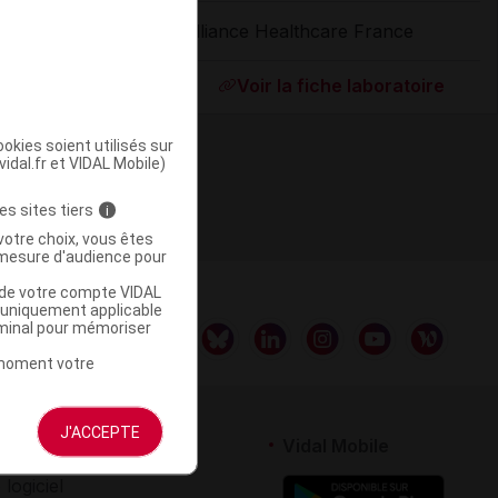
Alliance Healthcare France
ommercialisé
Voir la fiche laboratoire
okies soient utilisés sur
vidal.fr et VIDAL Mobile)
es sites tiers
i
votre choix, vous êtes
mesure d'audience pour
u de votre compte VIDAL
a uniquement applicable
rminal pour mémoriser
t moment votre
J'ACCEPTE
rtenaires
Vidal Mobile
 logiciel