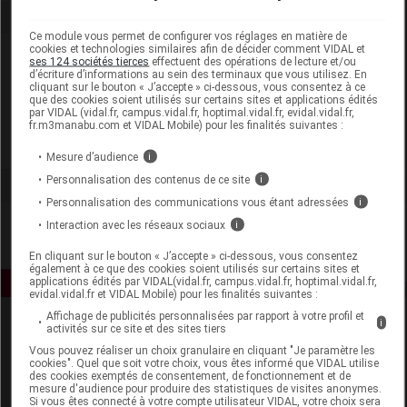
Ce module vous permet de configurer vos réglages en matière de
cookies et technologies similaires afin de décider comment VIDAL et
Laboratoire
ses 124 sociétés tierces
effectuent des opérations de lecture et/ou
d’écriture d’informations au sein des terminaux que vous utilisez. En
cliquant sur le bouton « J’accepte » ci-dessous, vous consentez à ce
Alliance Healthcare France
que des cookies soient utilisés sur certains sites et applications édités
par VIDAL (vidal.fr, campus.vidal.fr, hoptimal.vidal.fr, evidal.vidal.fr,
fr.m3manabu.com et VIDAL Mobile) pour les finalités suivantes :
Voir la fiche laboratoire
Mesure d’audience
i
Personnalisation des contenus de ce site
i
Personnalisation des communications vous étant adressées
i
Interaction avec les réseaux sociaux
i
En cliquant sur le bouton « J’accepte » ci-dessous, vous consentez
également à ce que des cookies soient utilisés sur certains sites et
applications édités par VIDAL(vidal.fr, campus.vidal.fr, hoptimal.vidal.fr,
evidal.vidal.fr et VIDAL Mobile) pour les finalités suivantes :
Affichage de publicités personnalisées par rapport à votre profil et
i
activités sur ce site et des sites tiers
Vous pouvez réaliser un choix granulaire en cliquant "Je paramètre les
cookies". Quel que soit votre choix, vous êtes informé que VIDAL utilise
des cookies exemptés de consentement, de fonctionnement et de
mesure d'audience pour produire des statistiques de visites anonymes.
Si vous êtes connecté à votre compte utilisateur VIDAL, votre choix sera