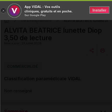
App VIDAL : Vos outils
Installer
×
cliniques, gratuits et en poche.
Sur Google Play
ALVITA BEATRICE lunette Diop
DM & Parapharmacie
ALVITA BEATRICE lunette Diop
3,50 de lecture
Mise à jour : 23 juillet 2026
Copier l'url
COMMERCIALISÉ
Classification paramédicale VIDAL
Email
Non renseigné
Sommaire