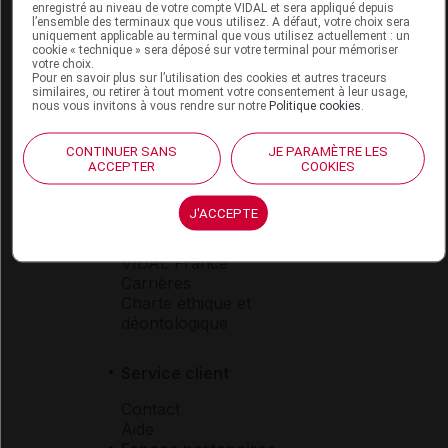
enregistré au niveau de votre compte VIDAL et sera appliqué depuis
Espace produit
l’ensemble des terminaux que vous utilisez. A défaut, votre choix sera
uniquement applicable au terminal que vous utilisez actuellement : un
Boutique
cookie « technique » sera déposé sur votre terminal pour mémoriser
votre choix.
VIDAL Expert
Pour en savoir plus sur l’utilisation des cookies et autres traceurs
VIDAL Hoptimal
similaires, ou retirer à tout moment votre consentement à leur usage,
eVIDAL
nous vous invitons à vous rendre sur notre
Politique cookies
.
VIDAL Mobile
VIDAL widget
CONTINUER SANS
JE PARAMÈTRE LES
VIDAL Sécurisation
ACCEPTER
COOKIES
VIDAL e-Services
Espace institutionnel
J'ACCEPTE
Qui sommes-nous ?
VIDAL France
Carrières
Charte éthique et
déontologique
Service client
Contact
Aide