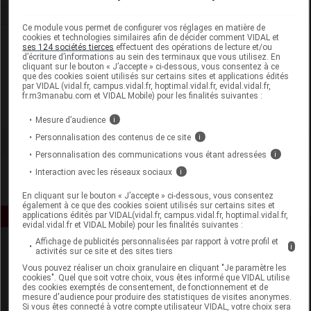
Ce module vous permet de configurer vos réglages en matière de
cookies et technologies similaires afin de décider comment VIDAL et
Laboratoire
ses 124 sociétés tierces
effectuent des opérations de lecture et/ou
d’écriture d’informations au sein des terminaux que vous utilisez. En
cliquant sur le bouton « J’accepte » ci-dessous, vous consentez à ce
Alliance Healthcare France
que des cookies soient utilisés sur certains sites et applications édités
par VIDAL (vidal.fr, campus.vidal.fr, hoptimal.vidal.fr, evidal.vidal.fr,
fr.m3manabu.com et VIDAL Mobile) pour les finalités suivantes :
Voir la fiche laboratoire
Mesure d’audience
i
Personnalisation des contenus de ce site
i
Personnalisation des communications vous étant adressées
i
Interaction avec les réseaux sociaux
i
En cliquant sur le bouton « J’accepte » ci-dessous, vous consentez
également à ce que des cookies soient utilisés sur certains sites et
applications édités par VIDAL(vidal.fr, campus.vidal.fr, hoptimal.vidal.fr,
evidal.vidal.fr et VIDAL Mobile) pour les finalités suivantes :
Affichage de publicités personnalisées par rapport à votre profil et
i
activités sur ce site et des sites tiers
Vous pouvez réaliser un choix granulaire en cliquant "Je paramètre les
cookies". Quel que soit votre choix, vous êtes informé que VIDAL utilise
des cookies exemptés de consentement, de fonctionnement et de
mesure d'audience pour produire des statistiques de visites anonymes.
Si vous êtes connecté à votre compte utilisateur VIDAL, votre choix sera