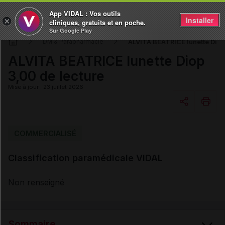
App VIDAL : Vos outils
Installer
×
cliniques, gratuits et en poche.
Sur Google Play
ALVITA BEATRICE lunette Diop
DM & Parapharmacie
ALVITA BEATRICE lunette Diop
3,00 de lecture
Mise à jour : 23 juillet 2026
Copier l'url
COMMERCIALISÉ
Classification paramédicale VIDAL
Email
Non renseigné
Sommaire