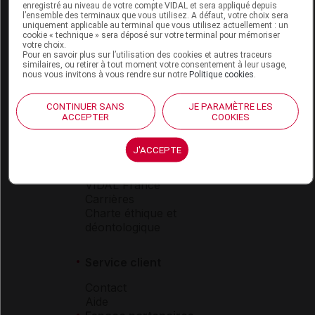
enregistré au niveau de votre compte VIDAL et sera appliqué depuis
Espace produit
l’ensemble des terminaux que vous utilisez. A défaut, votre choix sera
uniquement applicable au terminal que vous utilisez actuellement : un
Boutique
cookie « technique » sera déposé sur votre terminal pour mémoriser
votre choix.
VIDAL Expert
Pour en savoir plus sur l’utilisation des cookies et autres traceurs
VIDAL Hoptimal
similaires, ou retirer à tout moment votre consentement à leur usage,
eVIDAL
nous vous invitons à vous rendre sur notre
Politique cookies
.
VIDAL Mobile
VIDAL widget
CONTINUER SANS
JE PARAMÈTRE LES
VIDAL Sécurisation
ACCEPTER
COOKIES
VIDAL e-Services
Espace institutionnel
J'ACCEPTE
Qui sommes-nous ?
VIDAL France
Carrières
Charte éthique et
déontologique
Service client
Contact
Aide