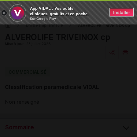
App VIDAL : Vos outils
Installer
×
cliniques, gratuits et en poche.
Sur Google Play
ALVEROLIFE TRIVEINOX cp
DM & Parapharmacie
ALVEROLIFE TRIVEINOX cp
Mise à jour : 23 juillet 2026
Copier l'url
COMMERCIALISÉ
Classification paramédicale VIDAL
Email
Non renseigné
Sommaire