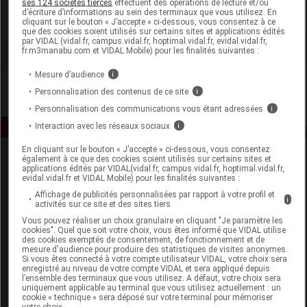
ses 124 sociétés tierces
effectuent des opérations de lecture et/ou
d’écriture d’informations au sein des terminaux que vous utilisez. En
cliquant sur le bouton « J’accepte » ci-dessous, vous consentez à ce
Voir la fiche laboratoire
que des cookies soient utilisés sur certains sites et applications édités
par VIDAL (vidal.fr, campus.vidal.fr, hoptimal.vidal.fr, evidal.vidal.fr,
fr.m3manabu.com et VIDAL Mobile) pour les finalités suivantes :
Mesure d’audience
i
Personnalisation des contenus de ce site
i
Personnalisation des communications vous étant adressées
i
Interaction avec les réseaux sociaux
i
En cliquant sur le bouton « J’accepte » ci-dessous, vous consentez
également à ce que des cookies soient utilisés sur certains sites et
applications édités par VIDAL(vidal.fr, campus.vidal.fr, hoptimal.vidal.fr,
evidal.vidal.fr et VIDAL Mobile) pour les finalités suivantes :
Affichage de publicités personnalisées par rapport à votre profil et
i
activités sur ce site et des sites tiers
Vous pouvez réaliser un choix granulaire en cliquant "Je paramètre les
Espace produit
cookies". Quel que soit votre choix, vous êtes informé que VIDAL utilise
des cookies exemptés de consentement, de fonctionnement et de
mesure d'audience pour produire des statistiques de visites anonymes.
Boutique
Si vous êtes connecté à votre compte utilisateur VIDAL, votre choix sera
VIDAL Expert
enregistré au niveau de votre compte VIDAL et sera appliqué depuis
l’ensemble des terminaux que vous utilisez. A défaut, votre choix sera
VIDAL Hoptimal
uniquement applicable au terminal que vous utilisez actuellement : un
eVIDAL
cookie « technique » sera déposé sur votre terminal pour mémoriser
votre choix.