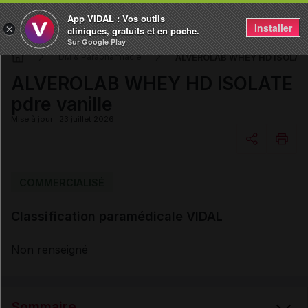
App VIDAL : Vos outils
Installer
×
cliniques, gratuits et en poche.
Sur Google Play
ALVEROLAB WHEY HD ISOLATE 
DM & Parapharmacie
ALVEROLAB WHEY HD ISOLATE
pdre vanille
Mise à jour : 23 juillet 2026
Copier l'url
COMMERCIALISÉ
Classification paramédicale VIDAL
Email
Non renseigné
Sommaire