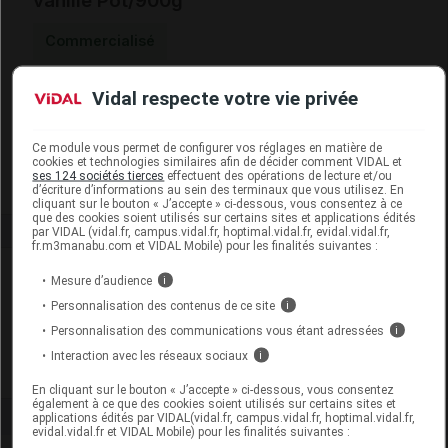
vanille Pot/900g
Commercialisé
Vidal respecte votre vie privée
Code EAN
3700909500119
Labo. Distributeur
Sophialab
Remboursement
NR
Ce module vous permet de configurer vos réglages en matière de
cookies et technologies similaires afin de décider comment VIDAL et
ses 124 sociétés tierces
effectuent des opérations de lecture et/ou
d’écriture d’informations au sein des terminaux que vous utilisez. En
cliquant sur le bouton « J’accepte » ci-dessous, vous consentez à ce
que des cookies soient utilisés sur certains sites et applications édités
par VIDAL (vidal.fr, campus.vidal.fr, hoptimal.vidal.fr, evidal.vidal.fr,
fr.m3manabu.com et VIDAL Mobile) pour les finalités suivantes :
Laboratoire
Mesure d’audience
i
Personnalisation des contenus de ce site
i
Sophialab
Personnalisation des communications vous étant adressées
i
Interaction avec les réseaux sociaux
i
Voir la fiche laboratoire
En cliquant sur le bouton « J’accepte » ci-dessous, vous consentez
également à ce que des cookies soient utilisés sur certains sites et
applications édités par VIDAL(vidal.fr, campus.vidal.fr, hoptimal.vidal.fr,
evidal.vidal.fr et VIDAL Mobile) pour les finalités suivantes :