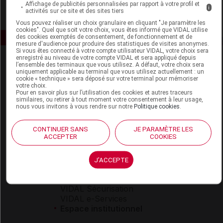
Affichage de publicités personnalisées par rapport à votre profil et
i
activités sur ce site et des sites tiers
Vous pouvez réaliser un choix granulaire en cliquant "Je paramètre les
cookies". Quel que soit votre choix, vous êtes informé que VIDAL utilise
des cookies exemptés de consentement, de fonctionnement et de
mesure d'audience pour produire des statistiques de visites anonymes.
Si vous êtes connecté à votre compte utilisateur VIDAL, votre choix sera
enregistré au niveau de votre compte VIDAL et sera appliqué depuis
l’ensemble des terminaux que vous utilisez. A défaut, votre choix sera
uniquement applicable au terminal que vous utilisez actuellement : un
cookie « technique » sera déposé sur votre terminal pour mémoriser
votre choix.
Pour en savoir plus sur l’utilisation des cookies et autres traceurs
similaires, ou retirer à tout moment votre consentement à leur usage,
nous vous invitons à vous rendre sur notre
Politique cookies
.
Espace produit
Boutique
CONTINUER SANS
JE PARAMÈTRE LES
ACCEPTER
COOKIES
VIDAL Expert
VIDAL Hoptimal
eVIDAL
J'ACCEPTE
VIDAL Mobile
VIDAL widget
VIDAL Sécurisation
VIDAL e-Services
Espace institutionnel